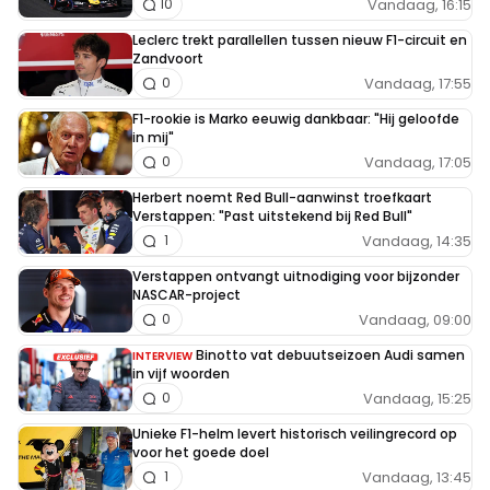
Vandaag, 16:15
10
Leclerc trekt parallellen tussen nieuw F1-circuit en
Zandvoort
Vandaag, 17:55
0
F1-rookie is Marko eeuwig dankbaar: "Hij geloofde
in mij"
Vandaag, 17:05
0
Herbert noemt Red Bull-aanwinst troefkaart
Verstappen: "Past uitstekend bij Red Bull"
Vandaag, 14:35
1
Verstappen ontvangt uitnodiging voor bijzonder
NASCAR-project
Vandaag, 09:00
0
Binotto vat debuutseizoen Audi samen
INTERVIEW
in vijf woorden
Vandaag, 15:25
0
Unieke F1-helm levert historisch veilingrecord op
voor het goede doel
Vandaag, 13:45
1