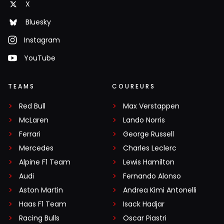
X
Bluesky
Instagram
YouTube
TEAMS
COUREURS
Red Bull
Max Verstappen
McLaren
Lando Norris
Ferrari
George Russell
Mercedes
Charles Leclerc
Alpine F1 Team
Lewis Hamilton
Audi
Fernando Alonso
Aston Martin
Andrea Kimi Antonelli
Haas F1 Team
Isack Hadjar
Racing Bulls
Oscar Piastri