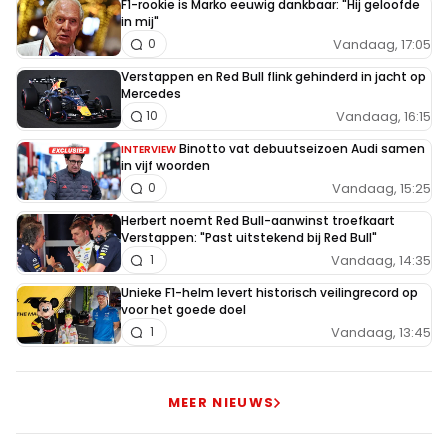
F1-rookie is Marko eeuwig dankbaar: "Hij geloofde
in mij"
Vandaag, 17:05
0
Verstappen en Red Bull flink gehinderd in jacht op
Mercedes
Vandaag, 16:15
10
Binotto vat debuutseizoen Audi samen
INTERVIEW
in vijf woorden
Vandaag, 15:25
0
Herbert noemt Red Bull-aanwinst troefkaart
Verstappen: "Past uitstekend bij Red Bull"
Vandaag, 14:35
1
Unieke F1-helm levert historisch veilingrecord op
voor het goede doel
Vandaag, 13:45
1
MEER NIEUWS