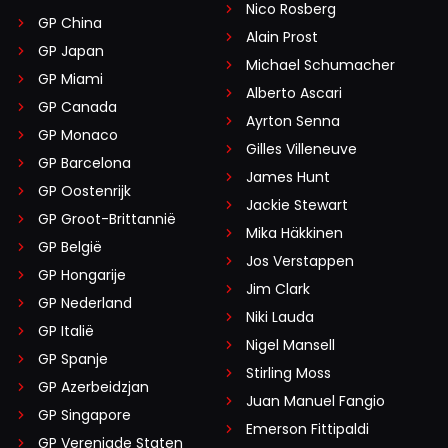
Nico Rosberg
GP China
Alain Prost
GP Japan
Michael Schumacher
GP Miami
Alberto Ascari
GP Canada
Ayrton Senna
GP Monaco
Gilles Villeneuve
GP Barcelona
James Hunt
GP Oostenrijk
Jackie Stewart
GP Groot-Brittannië
Mika Häkkinen
GP België
Jos Verstappen
GP Hongarije
Jim Clark
GP Nederland
Niki Lauda
GP Italië
Nigel Mansell
GP Spanje
Stirling Moss
GP Azerbeidzjan
Juan Manuel Fangio
GP Singapore
Emerson Fittipaldi
GP Verenigde Staten