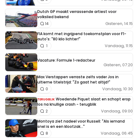
Dutch GP maakt verrassende artiest voor
volkslied bekend
Gisteren, 14:15
14
FIA komt met ingrijpend toekomstplan voor F1-
auto's: "80 kilo lichter!"
Vandaag, 11:15
1
Vacature: Formule 1-redacteur
Gisteren, 07:20
Max Verstappen verraste zelfs vader Jos in
ultieme titelstrijd: "Zo gaat het altijd!"
Vandaag, 10:30
0
Woedende Piquet slaat en schopt erop
TERUGBLIK
los na knullige crash - terugblik
Vandaag, 09:00
2
Montoya ziet nadeel voor Russell: "Als iemand
snel is en een klootzak..."
Vandaag, 06:45
8