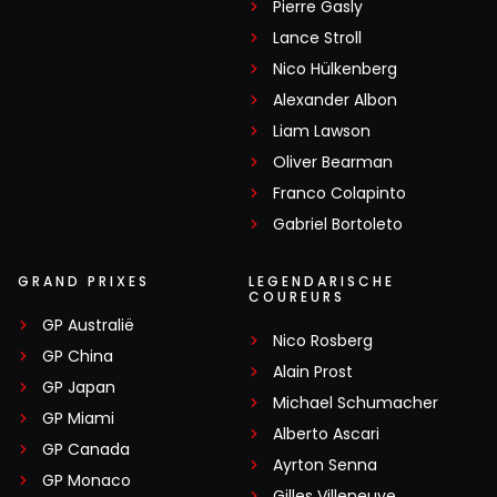
Pierre Gasly
Lance Stroll
Nico Hülkenberg
Alexander Albon
Liam Lawson
Oliver Bearman
Franco Colapinto
Gabriel Bortoleto
GRAND PRIXES
LEGENDARISCHE
COUREURS
GP Australië
Nico Rosberg
GP China
Alain Prost
GP Japan
Michael Schumacher
GP Miami
Alberto Ascari
GP Canada
Ayrton Senna
GP Monaco
Gilles Villeneuve