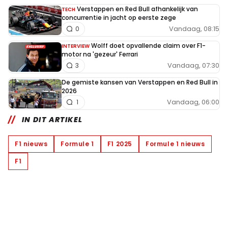
Verstappen en Red Bull afhankelijk van
TECH
concurrentie in jacht op eerste zege
Vandaag, 08:15
0
Wolff doet opvallende claim over F1-
INTERVIEW
motor na 'gezeur' Ferrari
Vandaag, 07:30
3
De gemiste kansen van Verstappen en Red Bull in
2026
Vandaag, 06:00
1
IN DIT ARTIKEL
F1 nieuws
Formule 1
F1 2025
Formule 1 nieuws
F1