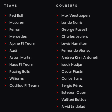
TEAMS
COUREURS
Red Bull
Max Verstappen
McLaren
Lando Norris
Ferrari
George Russell
Mercedes
Charles Leclerc
Alpine F1 Team
Lewis Hamilton
Audi
Fernando Alonso
Aston Martin
Andrea Kimi Antonelli
Haas F1 Team
Isack Hadjar
Racing Bulls
Oscar Piastri
Williams
Carlos Sainz
Cadillac F1 Team
Sergio Pérez
Esteban Ocon
Valtteri Bottas
Arvid Lindblad