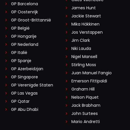
GP Barcelona
James Hunt
GP Oostenrijk
Jackie Stewart
GP Groot-Brittannië
Mika Häkkinen
GP België
Jos Verstappen
GP Hongarije
Jim Clark
GP Nederland
Niki Lauda
GP Italië
Nigel Mansell
GP Spanje
Stirling Moss
GP Azerbeidzjan
Juan Manuel Fangio
GP Singapore
Emerson Fittipaldi
GP Verenigde Staten
Graham Hill
GP Las Vegas
Nelson Piquet
GP Qatar
Jack Brabham
GP Abu Dhabi
John Surtees
Mario Andretti