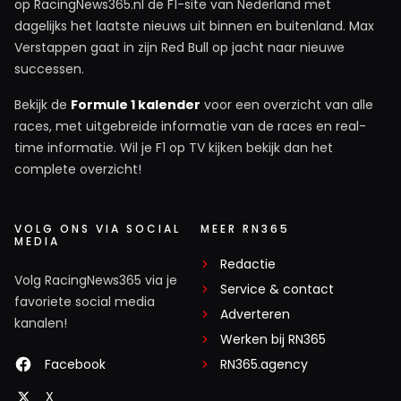
op RacingNews365.nl de F1-site van Nederland met
dagelijks het laatste nieuws uit binnen en buitenland. Max
Verstappen gaat in zijn Red Bull op jacht naar nieuwe
successen.
Bekijk de
Formule 1 kalender
voor een overzicht van alle
races, met uitgebreide informatie van de races en real-
time informatie. Wil je F1 op TV kijken bekijk dan het
complete overzicht!
VOLG ONS VIA SOCIAL
MEER RN365
MEDIA
Redactie
Volg RacingNews365 via je
Service & contact
favoriete social media
Adverteren
kanalen!
Werken bij RN365
Facebook
RN365.agency
X