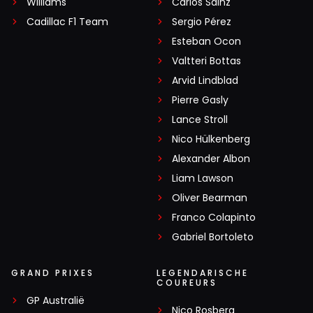
Williams
Carlos Sainz
Cadillac F1 Team
Sergio Pérez
Esteban Ocon
Valtteri Bottas
Arvid Lindblad
Pierre Gasly
Lance Stroll
Nico Hülkenberg
Alexander Albon
Liam Lawson
Oliver Bearman
Franco Colapinto
Gabriel Bortoleto
GRAND PRIXES
LEGENDARISCHE
COUREURS
GP Australië
Nico Rosberg