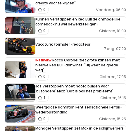
credits voor te krijgen"
Vandaag, 06:00
0
Kunnen Verstappen en Red Bull de onmogelijke
comeback nu wél bewerkstelligen?
Gisteren, 18:00
0
Vacature: Formule 1-redacteur
7 aug. 07:20
Rocco Coronel ziet grote kansen met
INTERVIEW
nieuwe Red Bull-aanwinst: "Hij weet de goede
weg"
Gisteren, 17:05
0
Jos Verstappen moet hoofd buigen voor
'bijzondere' Max: "Dat is ook het probleem!"
Gisteren, 16:15
1
Weergaloze Hamilton kent sensationele Ferrari-
wederopstanding
Gisteren, 15:25
9
Manager Verstappen zet Max in de schijnwerpers: