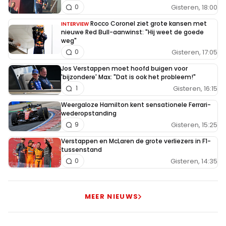
Gisteren, 18:00
0
Rocco Coronel ziet grote kansen met
INTERVIEW
nieuwe Red Bull-aanwinst: "Hij weet de goede
weg"
Gisteren, 17:05
0
Jos Verstappen moet hoofd buigen voor
'bijzondere' Max: "Dat is ook het probleem!"
Gisteren, 16:15
1
Weergaloze Hamilton kent sensationele Ferrari-
wederopstanding
Gisteren, 15:25
9
Verstappen en McLaren de grote verliezers in F1-
tussenstand
Gisteren, 14:35
0
MEER NIEUWS