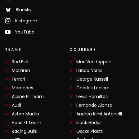
Bluesky
Instagram
YouTube
TEAMS
COUREURS
Red Bull
Max Verstappen
McLaren
Lando Norris
Ferrari
George Russell
Mercedes
Charles Leclerc
Alpine F1 Team
Lewis Hamilton
Audi
Fernando Alonso
Aston Martin
Andrea Kimi Antonelli
Haas F1 Team
Isack Hadjar
Racing Bulls
Oscar Piastri