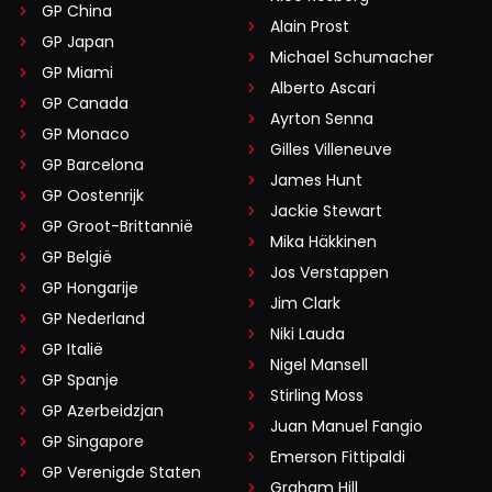
GP China
Alain Prost
GP Japan
Michael Schumacher
GP Miami
Alberto Ascari
GP Canada
Ayrton Senna
GP Monaco
Gilles Villeneuve
GP Barcelona
James Hunt
GP Oostenrijk
Jackie Stewart
GP Groot-Brittannië
Mika Häkkinen
GP België
Jos Verstappen
GP Hongarije
Jim Clark
GP Nederland
Niki Lauda
GP Italië
Nigel Mansell
GP Spanje
Stirling Moss
GP Azerbeidzjan
Juan Manuel Fangio
GP Singapore
Emerson Fittipaldi
GP Verenigde Staten
Graham Hill