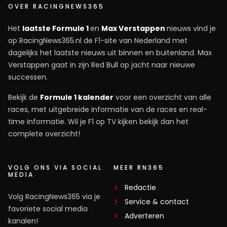
OVER RACINGNEWS365
Het
laatste Formule 1
en
Max Verstappen
nieuws vind je
op RacingNews365.nl de F1-site van Nederland met
dagelijks het laatste nieuws uit binnen en buitenland. Max
Verstappen gaat in zijn Red Bull op jacht naar nieuwe
successen.
Bekijk de
Formule 1 kalender
voor een overzicht van alle
races, met uitgebreide informatie van de races en real-
time informatie. Wil je F1 op TV kijken bekijk dan het
complete overzicht!
VOLG ONS VIA SOCIAL
MEER RN365
MEDIA
Redactie
Volg RacingNews365 via je
Service & contact
favoriete social media
Adverteren
kanalen!