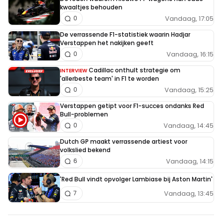
kwaaltjes behouden
Vandaag, 17:05
0
De verrassende F1-statistiek waarin Hadjar
Verstappen het nakijken geeft
Vandaag, 16:15
0
Cadillac onthult strategie om
INTERVIEW
'allerbeste team' in F1 te worden
Vandaag, 15:25
0
Verstappen getipt voor F1-succes ondanks Red
Bull-problemen
Vandaag, 14:45
0
Dutch GP maakt verrassende artiest voor
volkslied bekend
Vandaag, 14:15
6
'Red Bull vindt opvolger Lambiase bij Aston Martin'
Vandaag, 13:45
7