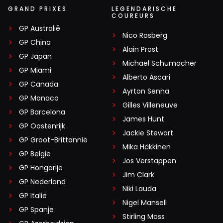
GRAND PRIXES
LEGENDARISCHE
COUREURS
GP Australië
Nico Rosberg
GP China
Alain Prost
GP Japan
Michael Schumacher
GP Miami
Alberto Ascari
GP Canada
Ayrton Senna
GP Monaco
Gilles Villeneuve
GP Barcelona
James Hunt
GP Oostenrijk
Jackie Stewart
GP Groot-Brittannië
Mika Häkkinen
GP België
Jos Verstappen
GP Hongarije
Jim Clark
GP Nederland
Niki Lauda
GP Italië
Nigel Mansell
GP Spanje
Stirling Moss