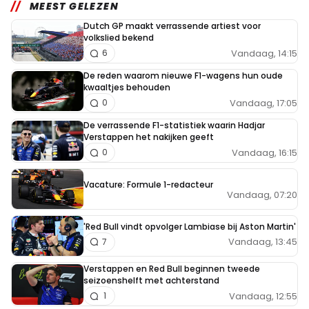
MEEST GELEZEN
Dutch GP maakt verrassende artiest voor
volkslied bekend
Vandaag, 14:15
6
De reden waarom nieuwe F1-wagens hun oude
kwaaltjes behouden
Vandaag, 17:05
0
De verrassende F1-statistiek waarin Hadjar
Verstappen het nakijken geeft
Vandaag, 16:15
0
Vacature: Formule 1-redacteur
Vandaag, 07:20
'Red Bull vindt opvolger Lambiase bij Aston Martin'
Vandaag, 13:45
7
Verstappen en Red Bull beginnen tweede
seizoenshelft met achterstand
Vandaag, 12:55
1