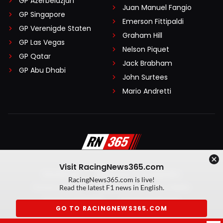
GP Azerbeidzjan
Juan Manuel Fangio
GP Singapore
Emerson Fittipaldi
GP Verenigde Staten
Graham Hill
GP Las Vegas
Nelson Piquet
GP Qatar
Jack Brabham
GP Abu Dhabi
John Surtees
Mario Andretti
Visit RacingNews365.com
Disclaimer
Algemene voorwaarden
RacingNews365.com is live!
Privacy Policy
Created by On Your Marks
Read the latest F1 news in English.
Privacy manager
Kansspeluitingen
GO TO RACINGNEWS365.COM
© 2026 RacingNews365. Alle rechten voorbehouden