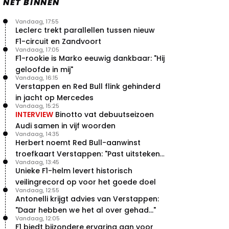
NET BINNEN
Vandaag, 17:55
Leclerc trekt parallellen tussen nieuw
F1-circuit en Zandvoort
Vandaag, 17:05
F1-rookie is Marko eeuwig dankbaar: "Hij
geloofde in mij"
Vandaag, 16:15
Verstappen en Red Bull flink gehinderd
in jacht op Mercedes
Vandaag, 15:25
INTERVIEW
Binotto vat debuutseizoen
Audi samen in vijf woorden
Vandaag, 14:35
Herbert noemt Red Bull-aanwinst
troefkaart Verstappen: "Past uitstekend
Vandaag, 13:45
bij Red Bull"
Unieke F1-helm levert historisch
veilingrecord op voor het goede doel
Vandaag, 12:55
Antonelli krijgt advies van Verstappen:
"Daar hebben we het al over gehad..."
Vandaag, 12:05
F1 biedt bijzondere ervaring aan voor