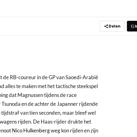
Delen
I
t de RB-coureur in de GP van Saoedi-Arabië
d alles te maken met het tactische steekspel
ing dat Magnussen tijdens de race
or Tsunoda en de achter de Japanner rijdende
ijdstraf van tien seconden, maar bleef wel
wagens rijden. De Haas-rijder drukte het
enoot
Nico Hulkenberg
weg kon rijden en zijn