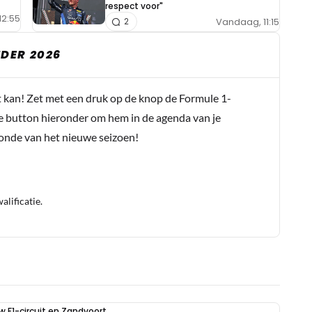
respect voor"
12:55
Vandaag, 11:15
2
DER 2026
t kan! Zet met een druk op de knop de Formule 1-
e button hieronder om hem in de agenda van je
conde van het nieuwe seizoen!
lificatie.
uw F1-circuit en Zandvoort