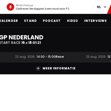
RN365 Podcast
Gedreven Verstappen is een must voor F1
KALENDER
STAND
PODCAST
VIDEO
INTERVIEWS
GP NEDERLAND
START RACE
16
18
:
01
:
20
d
Race
22 aug. 2026
14:00
-
15:00
23 aug. 2026
13
MEER INFORMATIE