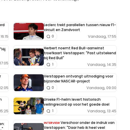
erd
Leclerc trekt parallellen tussen nieuw F1-
circuit en Zandvoort
16:15
Vandaag, 17:55
0
Herbert noemt Red Bull-aanwinst
"Hij
troefkaart Verstappen: "Past uitstekend
bij Red Bull"
17:05
Vandaag, 14:35
1
r
Verstappen ontvangt uitnodiging voor
bijzonder NASCAR-project
12:05
Vandaag, 09:00
0
n
Unieke F1-helm levert historisch
veilingrecord op voor het goede doel
15:25
Vandaag, 13:45
1
Verschoor onder de indruk van
INTERVIEW
en:
Verstappen: "Daar heb ik heel veel
."