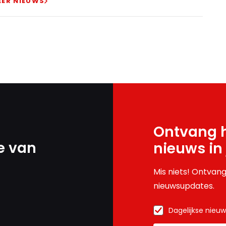
EER NIEUWS
Ontvang h
e van
nieuws in
Mis niets! Ontvang
nieuwsupdates.
Dagelijkse nieu