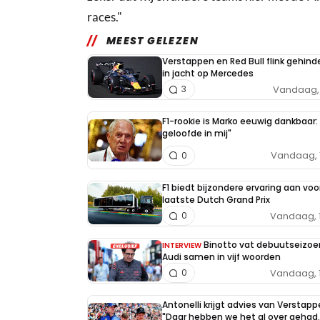
races."
MEEST GELEZEN
Verstappen en Red Bull flink gehind
in jacht op Mercedes
Vandaag, 
3
F1-rookie is Marko eeuwig dankbaar: 
geloofde in mij"
Vandaag, 
0
F1 biedt bijzondere ervaring aan voo
laatste Dutch Grand Prix
Vandaag, 
0
Binotto vat debuutseizoe
INTERVIEW
Audi samen in vijf woorden
Vandaag, 
0
Antonelli krijgt advies van Verstapp
"Daar hebben we het al over gehad..