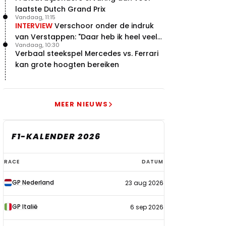
laatste Dutch Grand Prix
Vandaag, 11:15
INTERVIEW
Verschoor onder de indruk
van Verstappen: "Daar heb ik heel veel
Vandaag, 10:30
respect voor"
Verbaal steekspel Mercedes vs. Ferrari
kan grote hoogten bereiken
MEER NIEUWS
F1-KALENDER 2026
F1-
RACE
DATUM
kalender
GP Nederland
23 aug 2026
2026
GP Italië
6 sep 2026