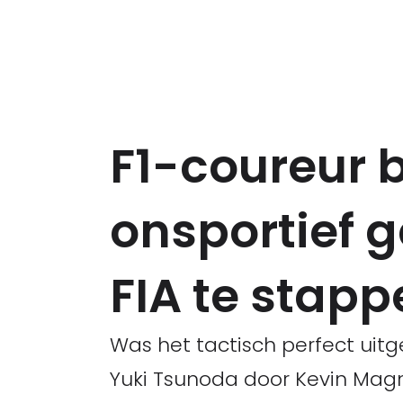
F1-coureur 
onsportief 
FIA te stapp
Was het tactisch perfect uit
Yuki Tsunoda door Kevin Magn