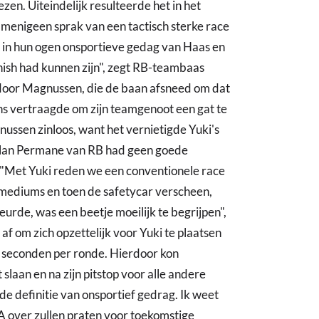
zen. Uiteindelijk resulteerde het in het
 menigeen sprak van een tactisch sterke race
t in hun ogen onsportieve gedag van Haas en
ish had kunnen zijn", zegt RB-teambaas
door Magnussen, die de baan afsneed om dat
ens vertraagde om zijn teamgenoot een gat te
ussen zinloos, want het vernietigde Yuki's
 Alan Permane van RB had geen goede
"Met Yuki reden we een conventionele race
 mediums en toen de safetycar verscheen,
eurde, was een beetje moeilijk te begrijpen",
 om zich opzettelijk voor Yuki te plaatsen
 seconden per ronde. Hierdoor kon
slaan en na zijn pitstop voor alle andere
s de definitie van onsportief gedrag. Ik weet
A over zullen praten voor toekomstige