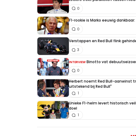
0
F1-rookie is Marko eeuwig dankbaar: "
0
Verstappen en Red Bull flink gehind
3
Binotto vat debuutseizoen
INTERVIEW
0
Herbert noemt Red Bull-aanwinst tr
uitstekend bij Red Bull"
1
Unieke F1-helm levert historisch ve
doel
1