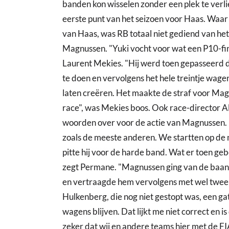
banden kon wisselen zonder een plek te verlie
eerste punt van het seizoen voor Haas. Waar
van Haas, was RB totaal niet gediend van he
Magnussen. "Yuki vocht voor wat een P10-fin
Laurent Mekies. "Hij werd toen gepasseerd 
te doen en vervolgens het hele treintje wag
laten creëren. Het maakte de straf voor Magn
race", was Mekies boos. Ook race-director
woorden over voor de actie van Magnussen. 
zoals de meeste anderen. We startten op de
pitte hij voor de harde band. Wat er toen geb
zegt Permane. "Magnussen ging van de baan af
en vertraagde hem vervolgens met wel twee
Hulkenberg, die nog niet gestopt was, een gat 
wagens blijven. Dat lijkt me niet correct en i
zeker dat wij en andere teams hier met de FI