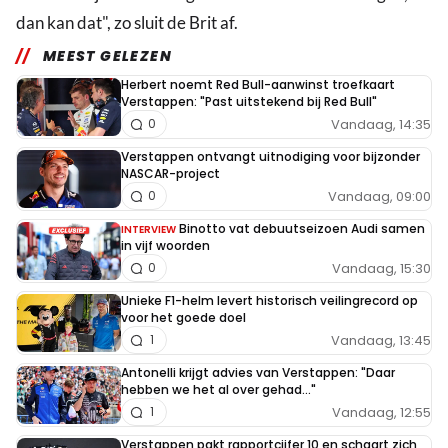
dan kan dat", zo sluit de Brit af.
MEEST GELEZEN
Herbert noemt Red Bull-aanwinst troefkaart
Verstappen: "Past uitstekend bij Red Bull"
Vandaag, 14:35
0
Verstappen ontvangt uitnodiging voor bijzonder
NASCAR-project
Vandaag, 09:00
0
Binotto vat debuutseizoen Audi samen
INTERVIEW
in vijf woorden
Vandaag, 15:30
0
Unieke F1-helm levert historisch veilingrecord op
voor het goede doel
Vandaag, 13:45
1
Antonelli krijgt advies van Verstappen: "Daar
hebben we het al over gehad..."
Vandaag, 12:55
1
Verstappen pakt rapportcijfer 10 en schaart zich