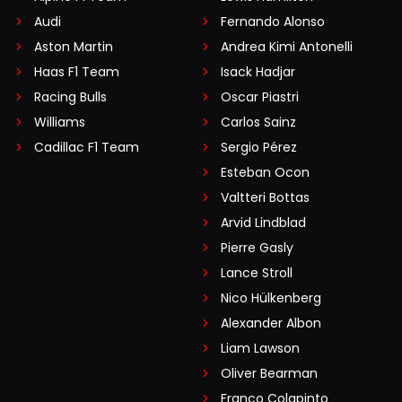
Audi
Fernando Alonso
Aston Martin
Andrea Kimi Antonelli
Haas F1 Team
Isack Hadjar
Racing Bulls
Oscar Piastri
Williams
Carlos Sainz
Cadillac F1 Team
Sergio Pérez
Esteban Ocon
Valtteri Bottas
Arvid Lindblad
Pierre Gasly
Lance Stroll
Nico Hülkenberg
Alexander Albon
Liam Lawson
Oliver Bearman
Franco Colapinto