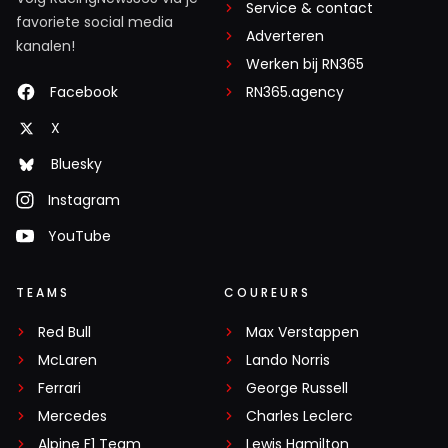
Service & contact
favoriete social media
Adverteren
kanalen!
Werken bij RN365
Facebook
RN365.agency
X
Bluesky
Instagram
YouTube
TEAMS
COUREURS
Red Bull
Max Verstappen
McLaren
Lando Norris
Ferrari
George Russell
Mercedes
Charles Leclerc
Alpine F1 Team
Lewis Hamilton