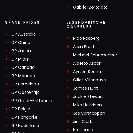
Gabriel Bortoleto
GRAND PRIXES
LEGENDARISCHE
COUREURS
GP Australië
Nico Rosberg
GP China
Alain Prost
GP Japan
Michael Schumacher
GP Miami
Alberto Ascari
GP Canada
Ayrton Senna
GP Monaco
Gilles Villeneuve
GP Barcelona
James Hunt
GP Oostenrijk
Jackie Stewart
GP Groot-Brittannië
Mika Häkkinen
GP België
Jos Verstappen
GP Hongarije
Jim Clark
GP Nederland
Niki Lauda