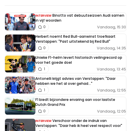
Binotto vat debuutseizoen Audi samen
INTERVIEW
in vijf woorden
Vandaag, 15:30
0
Herbert noemt Red Bull-aanwinst troefkaart
Verstappen: "Past uitstekend bij Red Bull"
Vandaag, 14:35
0
Unieke F1-helm levert historisch veilingrecord op
voor het goede doel
Vandaag, 13:45
1
Antonelli krijgt advies van Verstappen: "Daar
hebben we het al over gehad..."
Vandaag, 12:55
1
F1 biedt bijzondere ervaring aan voor laatste
Dutch Grand Prix
Vandaag, 12:05
0
Verschoor onder de indruk van
INTERVIEW
Verstappen: "Daar heb ik heel veel respect voor"