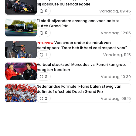
bij absolute buitencategorie
Vandaag, 09:45
0
F1 biedt bijzondere ervaring aan voor laatste
Dutch Grand Prix
Vandaag, 12:05
0
Verschoor onder de indruk van
INTERVIEW
Verstappen: "Daar heb ik heel veel respect voor"
Vandaag, 11:15
1
Verbaal steekspel Mercedes vs. Ferrari kan grote
hoogten bereiken
Vandaag, 10:30
3
Nederlandse Formule 1-fans balen stevig van
definitief afscheid Dutch Grand Prix
Vandaag, 08:15
2