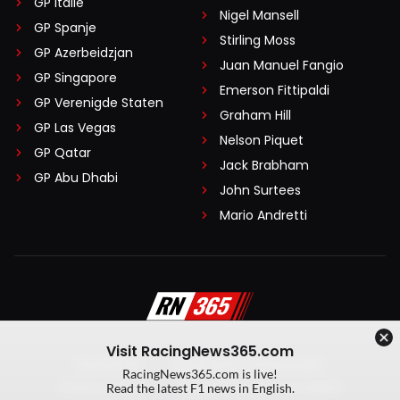
GP Italië
Nigel Mansell
GP Spanje
Stirling Moss
GP Azerbeidzjan
Juan Manuel Fangio
GP Singapore
Emerson Fittipaldi
GP Verenigde Staten
Graham Hill
GP Las Vegas
Nelson Piquet
GP Qatar
Jack Brabham
GP Abu Dhabi
John Surtees
Mario Andretti
Visit RacingNews365.com
Disclaimer
Algemene voorwaarden
RacingNews365.com is live!
Privacy Policy
Created by On Your Marks
Read the latest F1 news in English.