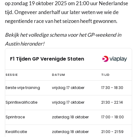
op zondag 19 oktober 2025 om 21:00 uur Nederlandse
tijd. Ongeveer anderhalf uur later weten we wie de
negentiende race van het seizoen heeft gewonnen.
Bekijk het volledige schema voor het GP-weekend in
Austin hieronder!
F1 Tijden GP Verenigde Staten
F1
SESSIE
DATUM
TIJD
Tijden
Eerste vrije training
vrijdag 17 oktober
17:30
-
18:30
GP
Verenigde
Sprintkwalificatie
vrijdag 17 oktober
21:30
-
22:14
Staten
Sprintrace
zaterdag 18 oktober
17:00
-
18:00
Kwalificatie
zaterdag 18 oktober
21:00
-
21:59