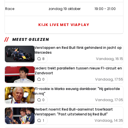
Race
zondag 19 oktober
19:00
-
21:00
KIJK LIVE MET VIAPLAY
MEEST GELEZEN
Verstappen en Red Bull flink gehinderd in jacht op
Mercedes
Vandaag, 16:15
8
Leclerc trekt parallellen tussen nieuw F1-circuit en
Zandvoort
Vandaag, 17:55
0
F1-rookie is Marko eeuwig dankbaar: "Hij geloofde
in mij"
Vandaag, 17:05
0
Herbert noemt Red Bull-aanwinst troefkaart
Verstappen: "Past uitstekend bij Red Bull"
Vandaag, 14:35
1