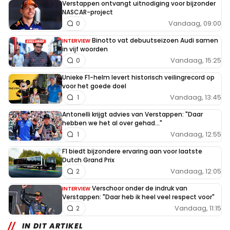
Verstappen ontvangt uitnodiging voor bijzonder
NASCAR-project
Vandaag, 09:00
0
Binotto vat debuutseizoen Audi samen
INTERVIEW
in vijf woorden
Vandaag, 15:25
0
Unieke F1-helm levert historisch veilingrecord op
voor het goede doel
Vandaag, 13:45
1
Antonelli krijgt advies van Verstappen: "Daar
hebben we het al over gehad..."
Vandaag, 12:55
1
F1 biedt bijzondere ervaring aan voor laatste
Dutch Grand Prix
Vandaag, 12:05
2
Verschoor onder de indruk van
INTERVIEW
Verstappen: "Daar heb ik heel veel respect voor"
Vandaag, 11:15
2
IN DIT ARTIKEL