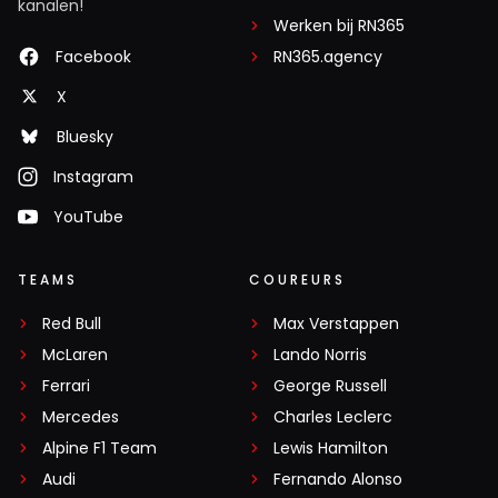
kanalen!
Werken bij RN365
Facebook
RN365.agency
X
Bluesky
Instagram
YouTube
TEAMS
COUREURS
Red Bull
Max Verstappen
McLaren
Lando Norris
Ferrari
George Russell
Mercedes
Charles Leclerc
Alpine F1 Team
Lewis Hamilton
Audi
Fernando Alonso