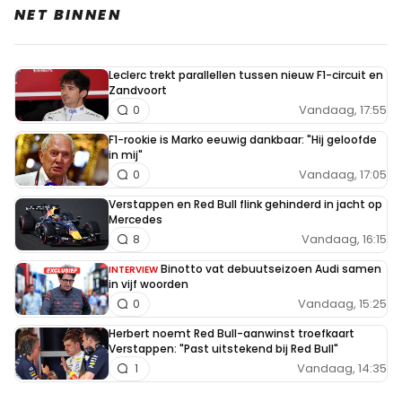
NET BINNEN
Leclerc trekt parallellen tussen nieuw F1-circuit en
Zandvoort
Vandaag, 17:55
0
F1-rookie is Marko eeuwig dankbaar: "Hij geloofde
in mij"
Vandaag, 17:05
0
Verstappen en Red Bull flink gehinderd in jacht op
Mercedes
Vandaag, 16:15
8
Binotto vat debuutseizoen Audi samen
INTERVIEW
in vijf woorden
Vandaag, 15:25
0
Herbert noemt Red Bull-aanwinst troefkaart
Verstappen: "Past uitstekend bij Red Bull"
Vandaag, 14:35
1