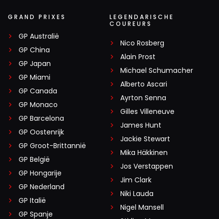
GRAND PRIXES
LEGENDARISCHE
COUREURS
GP Australië
Nico Rosberg
GP China
Alain Prost
GP Japan
Michael Schumacher
GP Miami
Alberto Ascari
GP Canada
Ayrton Senna
GP Monaco
Gilles Villeneuve
GP Barcelona
James Hunt
GP Oostenrijk
Jackie Stewart
GP Groot-Brittannië
Mika Häkkinen
GP België
Jos Verstappen
GP Hongarije
Jim Clark
GP Nederland
Niki Lauda
GP Italië
Nigel Mansell
GP Spanje