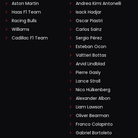
Aston Martin
Andrea Kimi Antonelli
Haas F1 Team
Isack Hadjar
Racing Bulls
Oscar Piastri
Williams
Carlos Sainz
Cadillac F1 Team
Sergio Pérez
Esteban Ocon
Valtteri Bottas
Arvid Lindblad
Pierre Gasly
Lance Stroll
Nico Hülkenberg
Alexander Albon
Liam Lawson
Oliver Bearman
Franco Colapinto
Gabriel Bortoleto