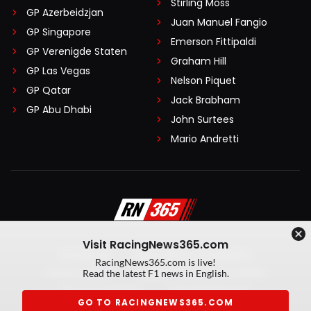
Stirling Moss
GP Azerbeidzjan
Juan Manuel Fangio
GP Singapore
Emerson Fittipaldi
GP Verenigde Staten
Graham Hill
GP Las Vegas
Nelson Piquet
GP Qatar
Jack Brabham
GP Abu Dhabi
John Surtees
Mario Andretti
Visit RacingNews365.com
Disclaimer
Algemene voorwaarden
RacingNews365.com is live!
Privacy Policy
Created by On Your Marks
Read the latest F1 news in English.
Privacy manager
Kansspeluitingen
GO TO RACINGNEWS365.COM