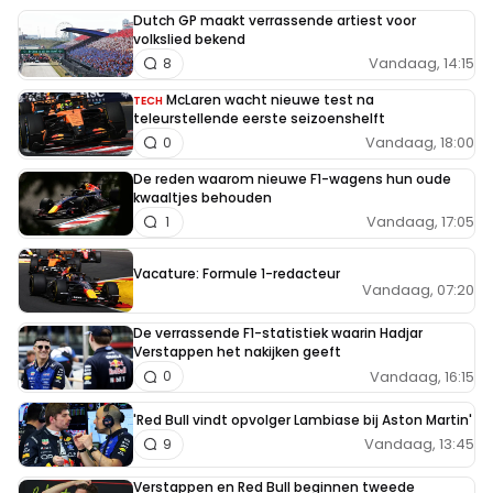
Dutch GP maakt verrassende artiest voor
volkslied bekend
Vandaag, 14:15
8
McLaren wacht nieuwe test na
TECH
teleurstellende eerste seizoenshelft
Vandaag, 18:00
0
De reden waarom nieuwe F1-wagens hun oude
kwaaltjes behouden
Vandaag, 17:05
1
Vacature: Formule 1-redacteur
Vandaag, 07:20
De verrassende F1-statistiek waarin Hadjar
Verstappen het nakijken geeft
Vandaag, 16:15
0
'Red Bull vindt opvolger Lambiase bij Aston Martin'
Vandaag, 13:45
9
Verstappen en Red Bull beginnen tweede