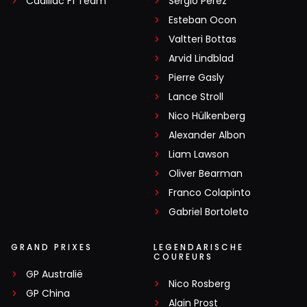
Cadillac F1 Team
Sergio Pérez
Esteban Ocon
Valtteri Bottas
Arvid Lindblad
Pierre Gasly
Lance Stroll
Nico Hülkenberg
Alexander Albon
Liam Lawson
Oliver Bearman
Franco Colapinto
Gabriel Bortoleto
GRAND PRIXES
LEGENDARISCHE
COUREURS
GP Australië
Nico Rosberg
GP China
Alain Prost