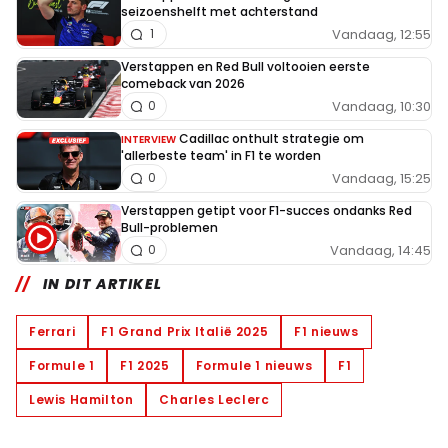
seizoenshelft met achterstand
Vandaag, 12:55
1
Verstappen en Red Bull voltooien eerste
comeback van 2026
Vandaag, 10:30
0
Cadillac onthult strategie om
INTERVIEW
'allerbeste team' in F1 te worden
Vandaag, 15:25
0
Verstappen getipt voor F1-succes ondanks Red
Bull-problemen
Vandaag, 14:45
0
IN DIT ARTIKEL
Ferrari
F1 Grand Prix Italië 2025
F1 nieuws
Formule 1
F1 2025
Formule 1 nieuws
F1
Lewis Hamilton
Charles Leclerc