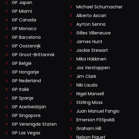
GP Japan
Michael Schumacher
GP Miami
Alberto Ascari
GP Canada
Ayrton Senna
GP Monaco
Gilles Villeneuve
GP Barcelona
James Hunt
GP Oostenrijk
Jackie Stewart
GP Groot-Brittannië
Mika Häkkinen
GP België
Jos Verstappen
GP Hongarije
Jim Clark
GP Nederland
Niki Lauda
GP Italië
Nigel Mansell
GP Spanje
Stirling Moss
GP Azerbeidzjan
Juan Manuel Fangio
GP Singapore
Emerson Fittipaldi
GP Verenigde Staten
Graham Hill
GP Las Vegas
Nelson Piquet