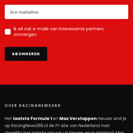
Ik wil ook e-mails van interessante partners
ontvangen.
ABONNEREN
OVER RACINGNEWS365
Het
laatste Formule 1
en
Max Verstappen
nieuws vind je
op RacingNews365.nl de F1-site van Nederland met
dagelijks het laatste nieuws uit binnen en buitenland. Max