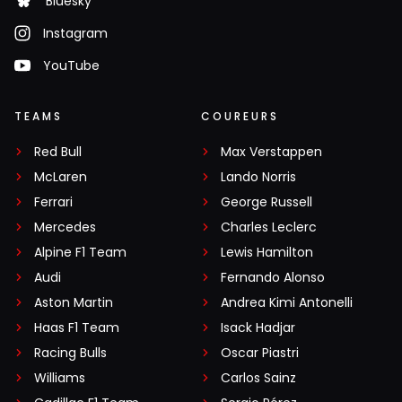
Bluesky
Instagram
YouTube
TEAMS
COUREURS
Red Bull
Max Verstappen
McLaren
Lando Norris
Ferrari
George Russell
Mercedes
Charles Leclerc
Alpine F1 Team
Lewis Hamilton
Audi
Fernando Alonso
Aston Martin
Andrea Kimi Antonelli
Haas F1 Team
Isack Hadjar
Racing Bulls
Oscar Piastri
Williams
Carlos Sainz