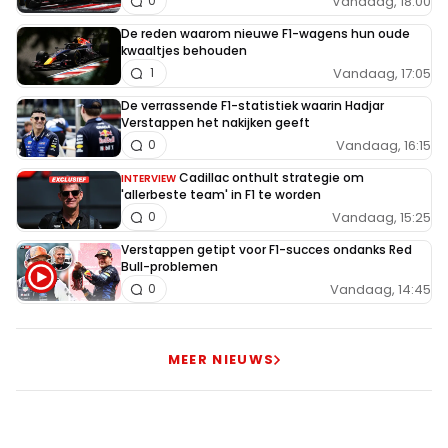
Vandaag, 18:00
0
De reden waarom nieuwe F1-wagens hun oude
kwaaltjes behouden
Vandaag, 17:05
1
De verrassende F1-statistiek waarin Hadjar
Verstappen het nakijken geeft
Vandaag, 16:15
0
Cadillac onthult strategie om
INTERVIEW
'allerbeste team' in F1 te worden
Vandaag, 15:25
0
Verstappen getipt voor F1-succes ondanks Red
Bull-problemen
Vandaag, 14:45
0
MEER NIEUWS