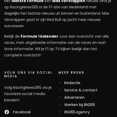
Het
laatste Formule 1
en
Max Verstappen
nieuws vind je
op RacingNews365.nl de F1-site van Nederland met
dagelijks het laatste nieuws uit binnen en buitenland. Max
Verstappen gaat in zijn Red Bull op jacht naar nieuwe
successen.
Bekijk de
Formule 1 kalender
voor een overzicht van alle
races, met uitgebreide informatie van de races en real-
time informatie. Wil je F1 op TV kijken bekijk dan het
complete overzicht!
VOLG ONS VIA SOCIAL
MEER RN365
MEDIA
Redactie
Volg RacingNews365 via je
Service & contact
favoriete social media
Adverteren
kanalen!
Werken bij RN365
Facebook
RN365.agency