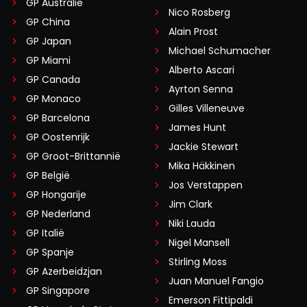
GP Australië
Nico Rosberg
GP China
Alain Prost
GP Japan
Michael Schumacher
GP Miami
Alberto Ascari
GP Canada
Ayrton Senna
GP Monaco
Gilles Villeneuve
GP Barcelona
James Hunt
GP Oostenrijk
Jackie Stewart
GP Groot-Brittannië
Mika Häkkinen
GP België
Jos Verstappen
GP Hongarije
Jim Clark
GP Nederland
Niki Lauda
GP Italië
Nigel Mansell
GP Spanje
Stirling Moss
GP Azerbeidzjan
Juan Manuel Fangio
GP Singapore
Emerson Fittipaldi