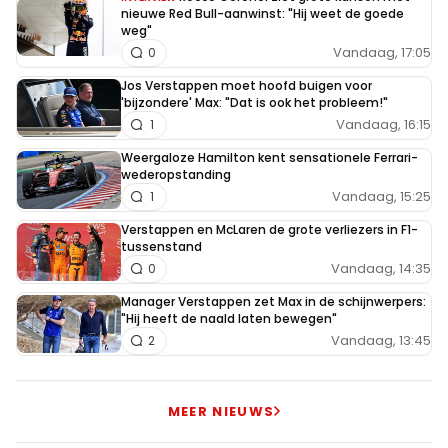
nieuwe Red Bull-aanwinst: "Hij weet de goede
weg"
Vandaag, 17:05
0
Jos Verstappen moet hoofd buigen voor
'bijzondere' Max: "Dat is ook het probleem!"
Vandaag, 16:15
1
Weergaloze Hamilton kent sensationele Ferrari-
wederopstanding
Vandaag, 15:25
1
Verstappen en McLaren de grote verliezers in F1-
tussenstand
Vandaag, 14:35
0
Manager Verstappen zet Max in de schijnwerpers:
"Hij heeft de naald laten bewegen"
Vandaag, 13:45
2
MEER NIEUWS