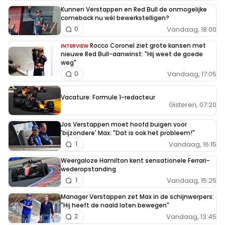
Kunnen Verstappen en Red Bull de onmogelijke
comeback nu wél bewerkstelligen?
Vandaag, 18:00
0
Rocco Coronel ziet grote kansen met
INTERVIEW
nieuwe Red Bull-aanwinst: "Hij weet de goede
weg"
Vandaag, 17:05
0
Vacature: Formule 1-redacteur
Gisteren, 07:20
Jos Verstappen moet hoofd buigen voor
'bijzondere' Max: "Dat is ook het probleem!"
Vandaag, 16:15
1
Weergaloze Hamilton kent sensationele Ferrari-
wederopstanding
Vandaag, 15:25
1
Manager Verstappen zet Max in de schijnwerpers:
"Hij heeft de naald laten bewegen"
Vandaag, 13:45
2