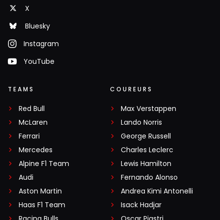
X
Bluesky
Instagram
YouTube
TEAMS
COUREURS
Red Bull
Max Verstappen
McLaren
Lando Norris
Ferrari
George Russell
Mercedes
Charles Leclerc
Alpine F1 Team
Lewis Hamilton
Audi
Fernando Alonso
Aston Martin
Andrea Kimi Antonelli
Haas F1 Team
Isack Hadjar
Racing Bulls
Oscar Piastri