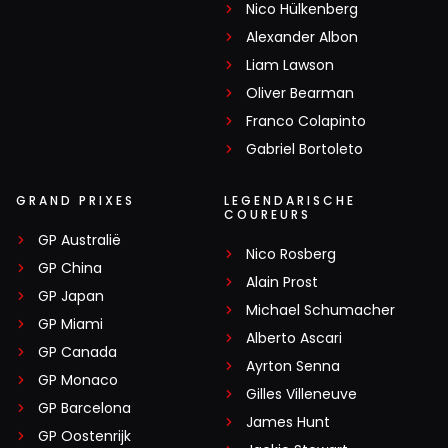
Nico Hülkenberg
Alexander Albon
Liam Lawson
Oliver Bearman
Franco Colapinto
Gabriel Bortoleto
GRAND PRIXES
LEGENDARISCHE
COUREURS
GP Australië
Nico Rosberg
GP China
Alain Prost
GP Japan
Michael Schumacher
GP Miami
Alberto Ascari
GP Canada
Ayrton Senna
GP Monaco
Gilles Villeneuve
GP Barcelona
James Hunt
GP Oostenrijk