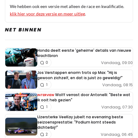
We hebben ook een versie met alleen de race en kwalificatie.
klik hier voor deze versie en meer uitleg
.
NET BINNEN
Honda deelt eerste 'geheime' details van nieuwe
krachtbron
Vandaag, 09:00
0
Jos Verstappen enorm trots op Max: "Hij is
gewoon zichzelf, en dat is juist zo geweldig!"
Vandaag, 08:15
1
Wolff verrast door Antonelli: "Beste wat
INTERVIEW
ik ooit heb gezien"
Vandaag, 07:30
1
IJzersterke VeeKay jubelt na evenaring beste
seizoensprestatie: "Podium komt steeds
dichterbij!"
Vandaag, 06:45
2