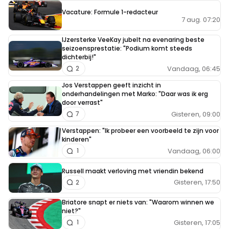
Vacature: Formule 1-redacteur
7 aug. 07:20
IJzersterke VeeKay jubelt na evenaring beste
seizoensprestatie: "Podium komt steeds
dichterbij!"
Vandaag, 06:45
2
Jos Verstappen geeft inzicht in
onderhandelingen met Marko: "Daar was ik erg
door verrast"
Gisteren, 09:00
7
Verstappen: "Ik probeer een voorbeeld te zijn voor
kinderen"
Vandaag, 06:00
1
Russell maakt verloving met vriendin bekend
Gisteren, 17:50
2
Briatore snapt er niets van: "Waarom winnen we
niet?"
Gisteren, 17:05
1