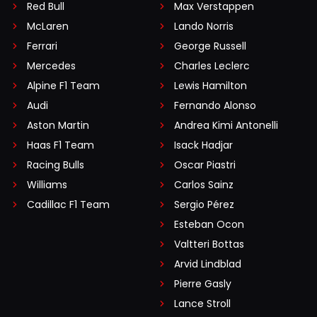
Red Bull
Max Verstappen
McLaren
Lando Norris
Ferrari
George Russell
Mercedes
Charles Leclerc
Alpine F1 Team
Lewis Hamilton
Audi
Fernando Alonso
Aston Martin
Andrea Kimi Antonelli
Haas F1 Team
Isack Hadjar
Racing Bulls
Oscar Piastri
Williams
Carlos Sainz
Cadillac F1 Team
Sergio Pérez
Esteban Ocon
Valtteri Bottas
Arvid Lindblad
Pierre Gasly
Lance Stroll