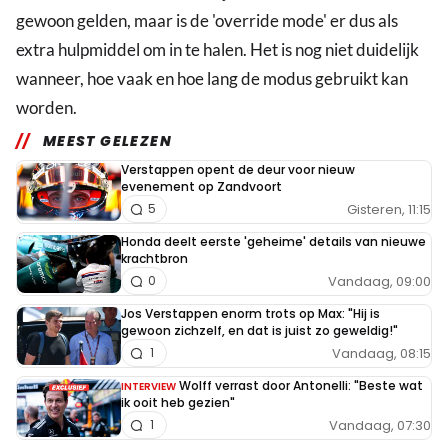
gewoon gelden, maar is de 'override mode' er dus als
extra hulpmiddel om in te halen. Het is nog niet duidelijk
wanneer, hoe vaak en hoe lang de modus gebruikt kan
worden.
MEEST GELEZEN
Verstappen opent de deur voor nieuw
evenement op Zandvoort
Gisteren, 11:15
5
Honda deelt eerste 'geheime' details van nieuwe
krachtbron
Vandaag, 09:00
0
Jos Verstappen enorm trots op Max: "Hij is
gewoon zichzelf, en dat is juist zo geweldig!"
Vandaag, 08:15
1
Wolff verrast door Antonelli: "Beste wat
INTERVIEW
ik ooit heb gezien"
Vandaag, 07:30
1