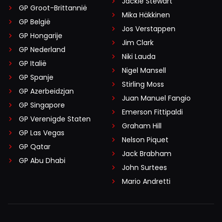
Jackie Stewart
GP Groot-Brittannië
Mika Häkkinen
GP België
Jos Verstappen
GP Hongarije
Jim Clark
GP Nederland
Niki Lauda
GP Italië
Nigel Mansell
GP Spanje
Stirling Moss
GP Azerbeidzjan
Juan Manuel Fangio
GP Singapore
Emerson Fittipaldi
GP Verenigde Staten
Graham Hill
GP Las Vegas
Nelson Piquet
GP Qatar
Jack Brabham
GP Abu Dhabi
John Surtees
Mario Andretti