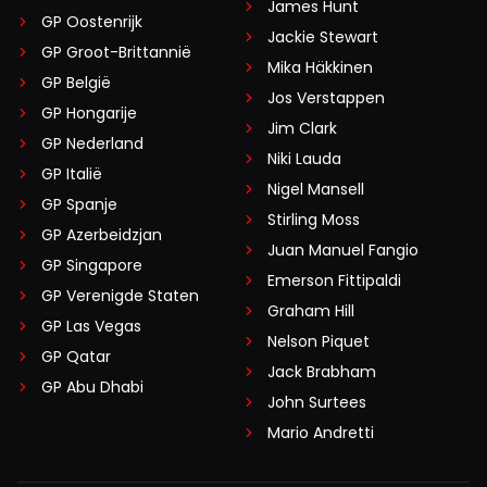
James Hunt
GP Oostenrijk
Jackie Stewart
GP Groot-Brittannië
Mika Häkkinen
GP België
Jos Verstappen
GP Hongarije
Jim Clark
GP Nederland
Niki Lauda
GP Italië
Nigel Mansell
GP Spanje
Stirling Moss
GP Azerbeidzjan
Juan Manuel Fangio
GP Singapore
Emerson Fittipaldi
GP Verenigde Staten
Graham Hill
GP Las Vegas
Nelson Piquet
GP Qatar
Jack Brabham
GP Abu Dhabi
John Surtees
Mario Andretti