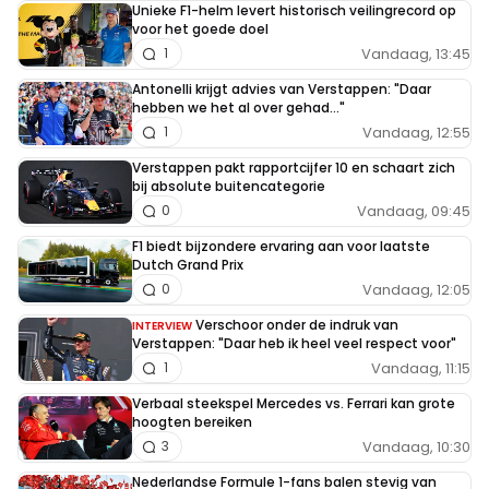
Unieke F1-helm levert historisch veilingrecord op
voor het goede doel
Vandaag, 13:45
1
Antonelli krijgt advies van Verstappen: "Daar
hebben we het al over gehad..."
Vandaag, 12:55
1
Verstappen pakt rapportcijfer 10 en schaart zich
bij absolute buitencategorie
Vandaag, 09:45
0
F1 biedt bijzondere ervaring aan voor laatste
Dutch Grand Prix
Vandaag, 12:05
0
Verschoor onder de indruk van
INTERVIEW
Verstappen: "Daar heb ik heel veel respect voor"
Vandaag, 11:15
1
Verbaal steekspel Mercedes vs. Ferrari kan grote
hoogten bereiken
Vandaag, 10:30
3
Nederlandse Formule 1-fans balen stevig van