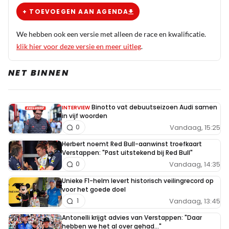
+ TOEVOEGEN AAN AGENDA
We hebben ook een versie met alleen de race en kwalificatie.
klik hier voor deze versie en meer uitleg
.
NET BINNEN
Binotto vat debuutseizoen Audi samen
INTERVIEW
in vijf woorden
Vandaag, 15:25
0
Herbert noemt Red Bull-aanwinst troefkaart
Verstappen: "Past uitstekend bij Red Bull"
Vandaag, 14:35
0
Unieke F1-helm levert historisch veilingrecord op
voor het goede doel
Vandaag, 13:45
1
Antonelli krijgt advies van Verstappen: "Daar
hebben we het al over gehad..."