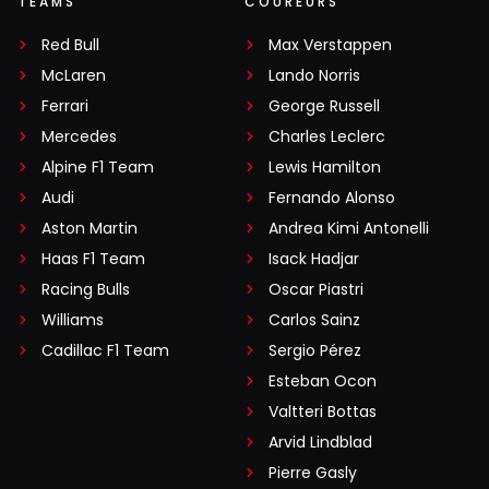
TEAMS
COUREURS
Red Bull
Max Verstappen
McLaren
Lando Norris
Ferrari
George Russell
Mercedes
Charles Leclerc
Alpine F1 Team
Lewis Hamilton
Audi
Fernando Alonso
Aston Martin
Andrea Kimi Antonelli
Haas F1 Team
Isack Hadjar
Racing Bulls
Oscar Piastri
Williams
Carlos Sainz
Cadillac F1 Team
Sergio Pérez
Esteban Ocon
Valtteri Bottas
Arvid Lindblad
Pierre Gasly