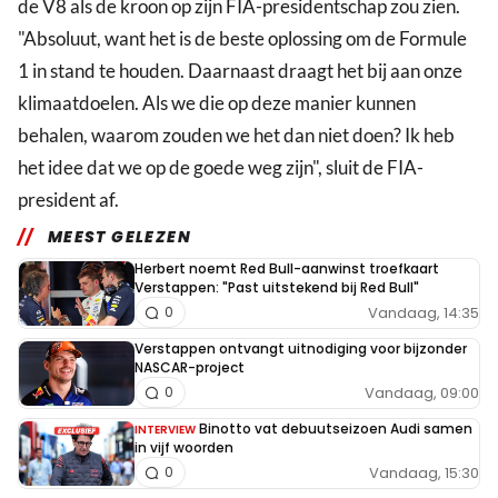
de V8 als de kroon op zijn FIA-presidentschap zou zien.
"Absoluut, want het is de beste oplossing om de Formule
1 in stand te houden. Daarnaast draagt het bij aan onze
klimaatdoelen. Als we die op deze manier kunnen
behalen, waarom zouden we het dan niet doen? Ik heb
het idee dat we op de goede weg zijn", sluit de FIA-
president af.
MEEST GELEZEN
Herbert noemt Red Bull-aanwinst troefkaart
Verstappen: "Past uitstekend bij Red Bull"
Vandaag, 14:35
0
Verstappen ontvangt uitnodiging voor bijzonder
NASCAR-project
Vandaag, 09:00
0
Binotto vat debuutseizoen Audi samen
INTERVIEW
in vijf woorden
Vandaag, 15:30
0