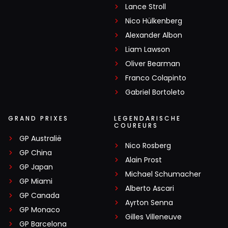
Lance Stroll
Nico Hülkenberg
Alexander Albon
Liam Lawson
Oliver Bearman
Franco Colapinto
Gabriel Bortoleto
GRAND PRIXES
LEGENDARISCHE
COUREURS
GP Australië
Nico Rosberg
GP China
Alain Prost
GP Japan
Michael Schumacher
GP Miami
Alberto Ascari
GP Canada
Ayrton Senna
GP Monaco
Gilles Villeneuve
GP Barcelona