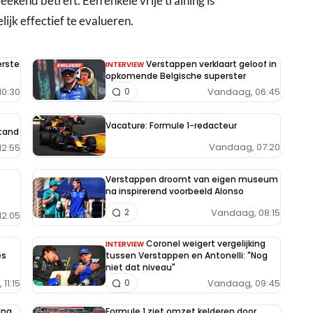
eekend betreft. Een enkele vrije training is
jk effectief te evalueren.
erste
Verstappen verklaart geloof in
INTERVIEW
opkomende Belgische superster
10:30
Vandaag, 06:45
0
Vacature: Formule 1-redacteur
tand
Vandaag, 07:20
12:55
Verstappen droomt van eigen museum
na inspirerend voorbeeld Alonso
Vandaag, 08:15
2
12:05
Coronel weigert vergelijking
INTERVIEW
es
tussen Verstappen en Antonelli: "Nog
niet dat niveau"
11:15
Vandaag, 09:45
0
ing
Formule 1 ziet omzet kelderen door