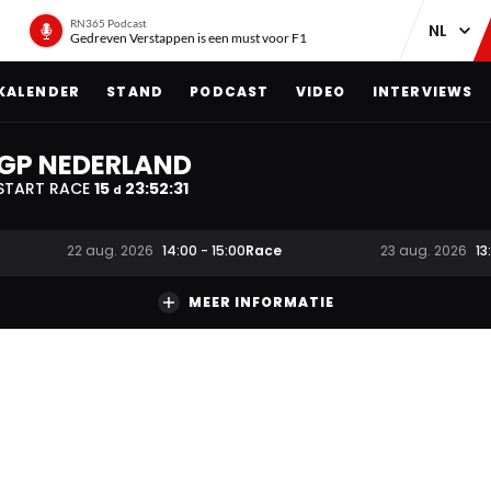
RN365 Podcast
Gedreven Verstappen is een must voor F1
KALENDER
STAND
PODCAST
VIDEO
INTERVIEWS
GP NEDERLAND
START RACE
15
23
:
52
:
30
d
Race
22 aug. 2026
14:00
-
15:00
23 aug. 2026
13
MEER INFORMATIE