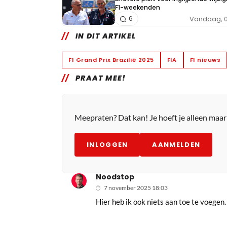
F1-weekenden
Vandaag, 0
6
IN DIT ARTIKEL
F1 Grand Prix Brazilië 2025
FIA
F1 nieuws
PRAAT MEE!
Meepraten? Dat kan! Je hoeft je alleen maa
INLOGGEN
AANMELDEN
Noodstop
7 november 2025 18:03
Hier heb ik ook niets aan toe te voegen. 