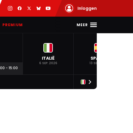
Inloggen
MEER
PREMIUM
ITALIË
SPANJE
6 SEP. 2026
13 SEP. 2026
:00
-
15:00