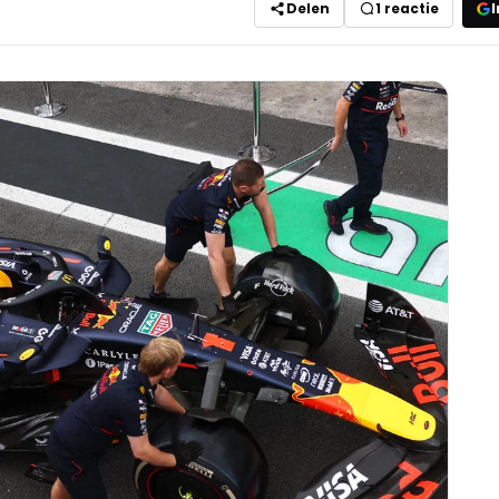
Delen
1
reactie
I