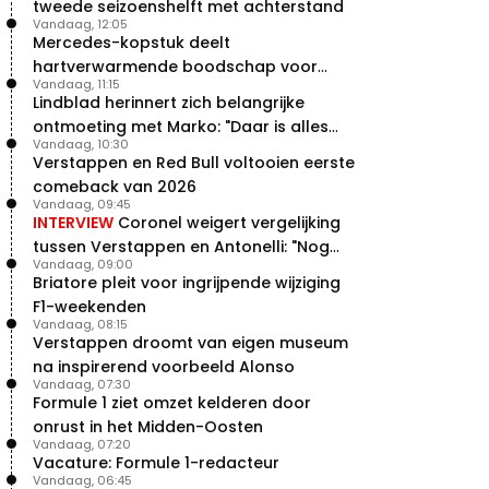
tweede seizoenshelft met achterstand
Vandaag, 12:05
Mercedes-kopstuk deelt
hartverwarmende boodschap voor
Vandaag, 11:15
overstap naar Red Bull
Lindblad herinnert zich belangrijke
ontmoeting met Marko: "Daar is alles
Vandaag, 10:30
echt begonnen"
Verstappen en Red Bull voltooien eerste
comeback van 2026
Vandaag, 09:45
INTERVIEW
Coronel weigert vergelijking
tussen Verstappen en Antonelli: "Nog
Vandaag, 09:00
niet dat niveau"
Briatore pleit voor ingrijpende wijziging
F1-weekenden
Vandaag, 08:15
Verstappen droomt van eigen museum
na inspirerend voorbeeld Alonso
Vandaag, 07:30
Formule 1 ziet omzet kelderen door
onrust in het Midden-Oosten
Vandaag, 07:20
Vacature: Formule 1-redacteur
Vandaag, 06:45