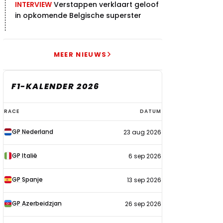
INTERVIEW
Verstappen verklaart geloof
in opkomende Belgische superster
MEER NIEUWS
F1-KALENDER 2026
F1-
RACE
DATUM
kalender
GP Nederland
23 aug 2026
2026
GP Italië
6 sep 2026
GP Spanje
13 sep 2026
GP Azerbeidzjan
26 sep 2026