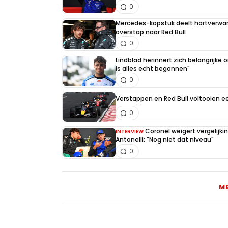
0
Mercedes-kopstuk deelt hartverw
overstap naar Red Bull
0
Lindblad herinnert zich belangrijke
is alles echt begonnen"
0
Verstappen en Red Bull voltooien 
0
Coronel weigert vergelijk
INTERVIEW
Antonelli: "Nog niet dat niveau"
0
M