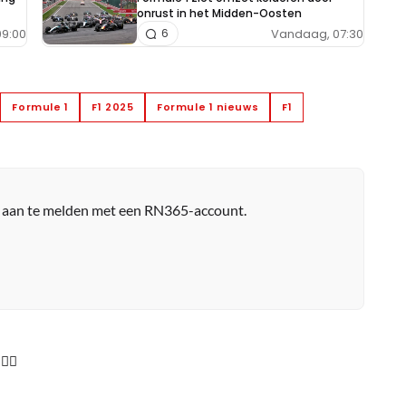
onrust in het Midden-Oosten
9:00
Vandaag, 07:30
6
Formule 1
F1 2025
Formule 1 nieuws
F1
r aan te melden met een RN365-account.
‍♂️