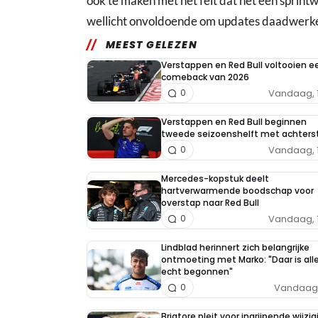
ook te maken met het feit dat het een sprintw
wellicht onvoldoende om updates daadwerkeli
MEEST GELEZEN
Verstappen en Red Bull voltooien e
comeback van 2026
Vandaag, 
0
Verstappen en Red Bull beginnen
tweede seizoenshelft met achters
Vandaag, 
0
Mercedes-kopstuk deelt
hartverwarmende boodschap voor
overstap naar Red Bull
Vandaag, 
0
Lindblad herinnert zich belangrijke
ontmoeting met Marko: "Daar is all
echt begonnen"
Vandaag, 
0
Briatore pleit voor ingrijpende wijzig