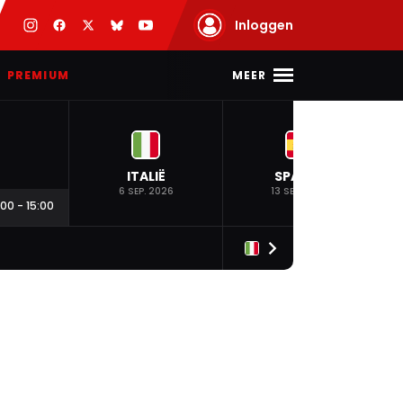
Inloggen
MEER
PREMIUM
ITALIË
SPANJE
6 SEP. 2026
13 SEP. 2026
:00
-
15:00