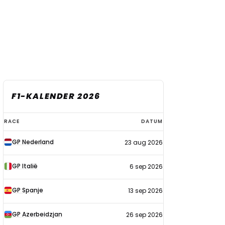
F1-KALENDER 2026
F1-
RACE
DATUM
kalender
GP Nederland
23 aug 2026
2026
GP Italië
6 sep 2026
GP Spanje
13 sep 2026
GP Azerbeidzjan
26 sep 2026