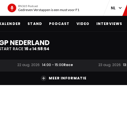
RN365 Podcast
Gedreven Verstappen is een must voor F1
KALENDER
STAND
PODCAST
VIDEO
INTERVIEWS
GP NEDERLAND
START RACE
16
14
:
58
:
53
d
Race
22 aug. 2026
14:00
-
15:00
23 aug. 2026
13
MEER INFORMATIE