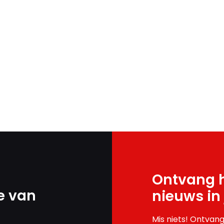
Ontvang h
e van
nieuws in
Mis niets! Ontvang