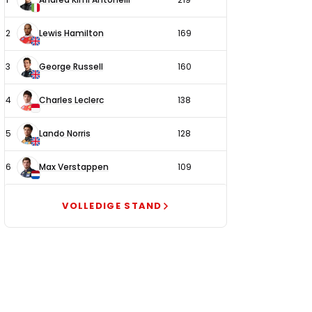
coureurs
2
Lewis Hamilton
169
3
George Russell
160
4
Charles Leclerc
138
5
Lando Norris
128
6
Max Verstappen
109
VOLLEDIGE STAND