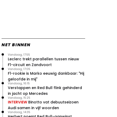
NET BINNEN
Vandaag, 17:55
Leclerc trekt parallellen tussen nieuw
F1-circuit en Zandvoort
Vandaag, 17:05
F1-rookie is Marko eeuwig dankbaar: "Hij
geloofde in mij"
Vandaag, 16:15
Verstappen en Red Bull flink gehinderd
in jacht op Mercedes
Vandaag, 15:25
INTERVIEW
Binotto vat debuutseizoen
Audi samen in vijf woorden
Vandaag, 14:35
Herbert noemt Red Bull-aanwinst