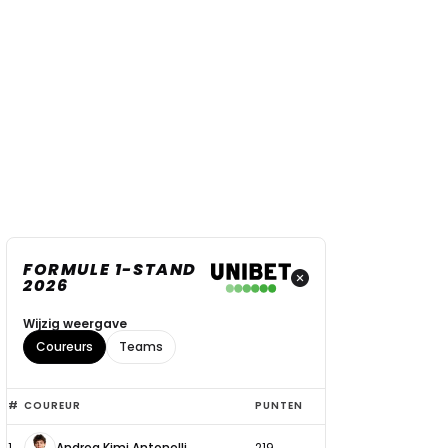
FORMULE 1-STAND
2026
Wijzig weergave
Coureurs
Teams
Top
#
COUREUR
PUNTEN
6
1
Andrea Kimi Antonelli
219