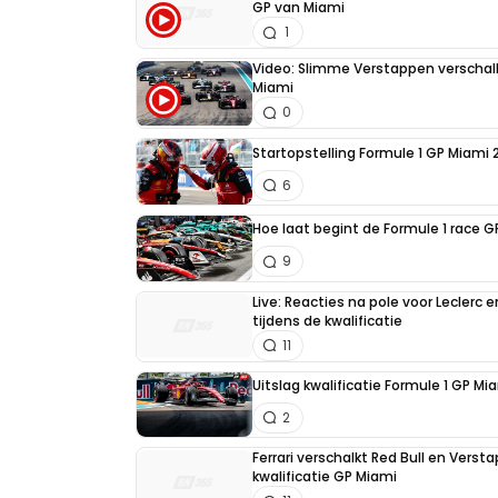
GP van Miami
1
Video: Slimme Verstappen verschalkt 
Miami
0
Startopstelling Formule 1 GP Miami 
6
Hoe laat begint de Formule 1 race 
9
Live: Reacties na pole voor Leclerc
tijdens de kwalificatie
11
Uitslag kwalificatie Formule 1 GP Mi
2
Ferrari verschalkt Red Bull en Vers
kwalificatie GP Miami