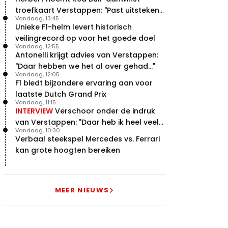
troefkaart Verstappen: "Past uitstekend
Vandaag, 13:45
bij Red Bull"
Unieke F1-helm levert historisch
veilingrecord op voor het goede doel
Vandaag, 12:55
Antonelli krijgt advies van Verstappen:
"Daar hebben we het al over gehad..."
Vandaag, 12:05
F1 biedt bijzondere ervaring aan voor
laatste Dutch Grand Prix
Vandaag, 11:15
INTERVIEW
Verschoor onder de indruk
van Verstappen: "Daar heb ik heel veel
Vandaag, 10:30
respect voor"
Verbaal steekspel Mercedes vs. Ferrari
kan grote hoogten bereiken
MEER NIEUWS