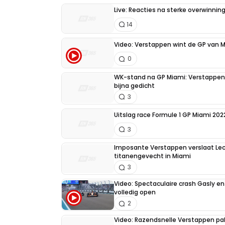
Live: Reacties na sterke overwinnin
14
Video: Verstappen wint de GP van 
0
WK-stand na GP Miami: Verstappen 
bijna gedicht
3
Uitslag race Formule 1 GP Miami 202
3
Imposante Verstappen verslaat Lec
titanengevecht in Miami
3
Video: Spectaculaire crash Gasly en
volledig open
2
Video: Razendsnelle Verstappen pakt