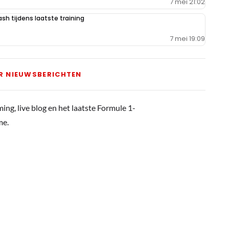
7 mei 21:02
sh tijdens laatste training
7 mei 19:09
R NIEUWSBERICHTEN
ming, live blog en het laatste Formule 1-
me.