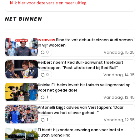
Ik vraag mij af, of de organisaties van de circuits er wel
klik hier voor deze versie en meer uitleg
.
blij mee zijn, mocht de vrijdag komen te vervallen in de
NET BINNEN
toekomst. Missen dan toch aardig wat inkomsten qua
kaartverkoop. Of zal dit gecompenseerd worden door de
FIA?
Binotto vat debuutseizoen Audi samen
INTERVIEW
in vijf woorden
Vandaag, 15:25
0
Herbert noemt Red Bull-aanwinst troefkaart
Meepraten? Dat kan! Je hoeft je alleen maar aan te
Verstappen: "Past uitstekend bij Red Bull"
Vandaag, 14:35
0
melden met een RN365-account.
Unieke F1-helm levert historisch veilingrecord op
voor het goede doel
INLOGGEN
AANMELDEN
Vandaag, 13:45
1
Antonelli krijgt advies van Verstappen: "Daar
hebben we het al over gehad..."
Vandaag, 12:55
1
F1 biedt bijzondere ervaring aan voor laatste
Dutch Grand Prix