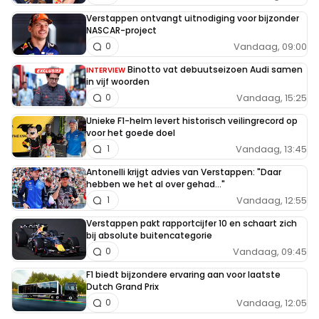
Verstappen ontvangt uitnodiging voor bijzonder
NASCAR-project
Vandaag, 09:00
0
Binotto vat debuutseizoen Audi samen
INTERVIEW
in vijf woorden
Vandaag, 15:25
0
Unieke F1-helm levert historisch veilingrecord op
voor het goede doel
Vandaag, 13:45
1
Antonelli krijgt advies van Verstappen: "Daar
hebben we het al over gehad..."
Vandaag, 12:55
1
Verstappen pakt rapportcijfer 10 en schaart zich
bij absolute buitencategorie
Vandaag, 09:45
0
F1 biedt bijzondere ervaring aan voor laatste
Dutch Grand Prix
Vandaag, 12:05
0