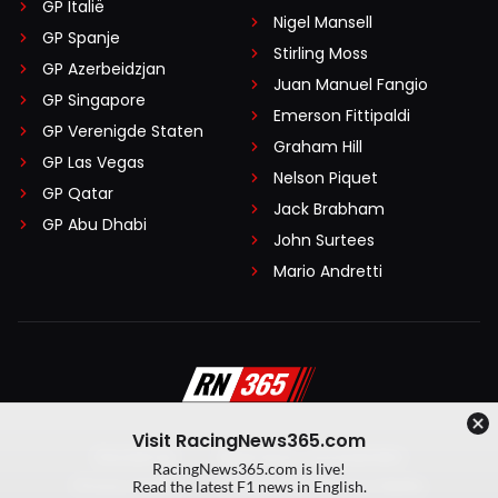
GP Italië
Nigel Mansell
GP Spanje
Stirling Moss
GP Azerbeidzjan
Juan Manuel Fangio
GP Singapore
Emerson Fittipaldi
GP Verenigde Staten
Graham Hill
GP Las Vegas
Nelson Piquet
GP Qatar
Jack Brabham
GP Abu Dhabi
John Surtees
Mario Andretti
Visit RacingNews365.com
Disclaimer
Algemene voorwaarden
RacingNews365.com is live!
Privacy Policy
Created by On Your Marks
Read the latest F1 news in English.