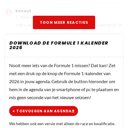
kevout
30 december 2020 13:36
TOON MEER REACTIES
zodra de winkels weer open zijn hier in Duitsland gelijk de
camper winkel in om een camper te huren voor de GP van
Oostenrijk kaarten voor de Verstappen tribune heb ik nog
DOWNLOAD DE FORMULE 1 KALENDER
2026
en Verstappen camping is ook al geboekt.
Focus
Nooit meer iets van de Formule 1 missen? Dat kan! Zet
30 december 2020 18:20
met een druk op de knop de Formule 1-kalender van
Ik heb de vlucht, hotel en tickets voor budapest
2026 in jouw agenda. Gebruik de button hieronder om
verzet van vorig jaar naar nu. Hoop alleen dat het
hem in de agenda van je smartphone of pc te plaatsen en
door gaat. Dan is een korter weekend minder leuk
mis geen seconde van het nieuwe seizoen!
+ TOEVOEGEN AAN AGENDA
Jeppe Westerhof
31 december 2020 08:50
We hebben ook een versie met alleen de race en kwalificatie.