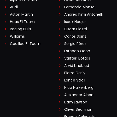
Audi
Fernando Alonso
Aston Martin
Andrea Kimi Antonelli
Haas F1 Team
Isack Hadjar
Racing Bulls
Oscar Piastri
Williams
Carlos Sainz
Cadillac F1 Team
Sergio Pérez
Esteban Ocon
Valtteri Bottas
Arvid Lindblad
Pierre Gasly
Lance Stroll
Nico Hülkenberg
Alexander Albon
Liam Lawson
Oliver Bearman
Franco Colapinto