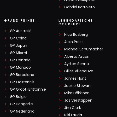
Gabriel Bortoleto
GRAND PRIXES
LEGENDARISCHE
COUREURS
GP Australië
Nico Rosberg
GP China
Alain Prost
GP Japan
Michael Schumacher
GP Miami
Alberto Ascari
GP Canada
Ayrton Senna
GP Monaco
Gilles Villeneuve
GP Barcelona
James Hunt
GP Oostenrijk
Jackie Stewart
GP Groot-Brittannië
Mika Häkkinen
GP België
Jos Verstappen
GP Hongarije
Jim Clark
GP Nederland
Niki Lauda