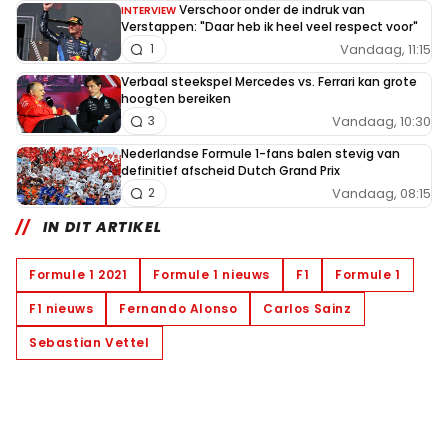
Verschoor onder de indruk van
INTERVIEW
Verstappen: "Daar heb ik heel veel respect voor"
Vandaag, 11:15
1
Verbaal steekspel Mercedes vs. Ferrari kan grote
hoogten bereiken
Vandaag, 10:30
3
Nederlandse Formule 1-fans balen stevig van
definitief afscheid Dutch Grand Prix
Vandaag, 08:15
2
IN DIT ARTIKEL
Formule 1 2021
Formule 1 nieuws
F1
Formule 1
F1 nieuws
Fernando Alonso
Carlos Sainz
Sebastian Vettel