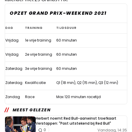
OPZET GRAND PRIX-WEEKEND 2021
Formule
DAG
TRAINING
TIJDSDUUR
1
Vrijdag
1e vrije training
60 minuten
past
weekendformat
Vrijdag
2e vrije training
60 minuten
aan
per
Zaterdag
3e vrije training
60 minuten
2021
Zaterdag
Kwalificatie
Q1 (18 min), Q2 (15 min), Q3 (12 min)
Zondag
Race
Max 120 minuten racetijd
MEEST GELEZEN
Herbert noemt Red Bull-aanwinst troefkaart
Verstappen: "Past uitstekend bij Red Bull"
Vandaag, 14:35
0