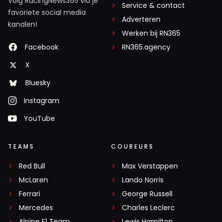
Volg RacingNews365 via je
Service & contact
favoriete social media
Adverteren
kanalen!
Werken bij RN365
Facebook
RN365.agency
X
Bluesky
Instagram
YouTube
TEAMS
COUREURS
Red Bull
Max Verstappen
McLaren
Lando Norris
Ferrari
George Russell
Mercedes
Charles Leclerc
Alpine F1 Team
Lewis Hamilton