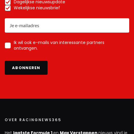
Dagelijkse nieuwsupdate
Wekelijkse nieuwsbrief
Ik wil ook e-mails van interessante partners
ontvangen.
ABONNEREN
OVER RACINGNEWS365
Het
laatste Formule 1
en
Max Verstappen
nieuws vind je