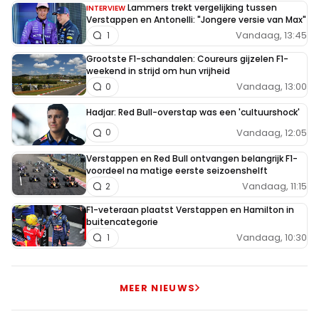
Lammers trekt vergelijking tussen
INTERVIEW
Verstappen en Antonelli: "Jongere versie van Max"
Vandaag, 13:45
1
Grootste F1-schandalen: Coureurs gijzelen F1-
weekend in strijd om hun vrijheid
Vandaag, 13:00
0
Hadjar: Red Bull-overstap was een 'cultuurshock'
Vandaag, 12:05
0
Verstappen en Red Bull ontvangen belangrijk F1-
voordeel na matige eerste seizoenshelft
Vandaag, 11:15
2
F1-veteraan plaatst Verstappen en Hamilton in
buitencategorie
Vandaag, 10:30
1
MEER NIEUWS