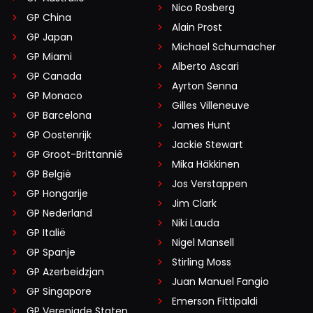
Nico Rosberg
GP China
Alain Prost
GP Japan
Michael Schumacher
GP Miami
Alberto Ascari
GP Canada
Ayrton Senna
GP Monaco
Gilles Villeneuve
GP Barcelona
James Hunt
GP Oostenrijk
Jackie Stewart
GP Groot-Brittannië
Mika Häkkinen
GP België
Jos Verstappen
GP Hongarije
Jim Clark
GP Nederland
Niki Lauda
GP Italië
Nigel Mansell
GP Spanje
Stirling Moss
GP Azerbeidzjan
Juan Manuel Fangio
GP Singapore
Emerson Fittipaldi
GP Verenigde Staten