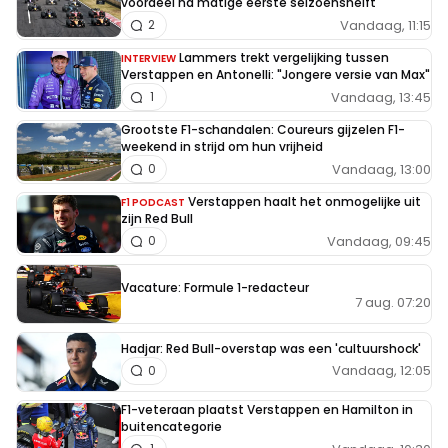
voordeel na matige eerste seizoenshelft
Vandaag, 11:15
2
Lammers trekt vergelijking tussen
INTERVIEW
Verstappen en Antonelli: "Jongere versie van Max"
Vandaag, 13:45
1
Grootste F1-schandalen: Coureurs gijzelen F1-
weekend in strijd om hun vrijheid
Vandaag, 13:00
0
Verstappen haalt het onmogelijke uit
F1 PODCAST
zijn Red Bull
Vandaag, 09:45
0
Vacature: Formule 1-redacteur
7 aug. 07:20
Hadjar: Red Bull-overstap was een 'cultuurshock'
Vandaag, 12:05
0
F1-veteraan plaatst Verstappen en Hamilton in
buitencategorie