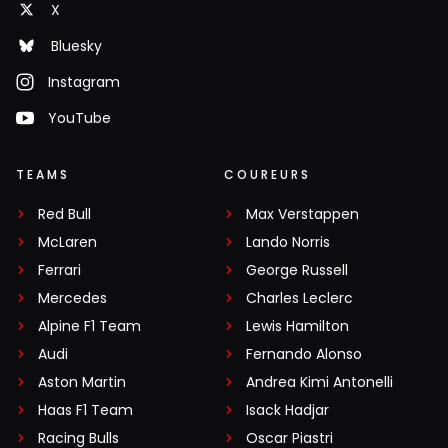
X
Bluesky
Instagram
YouTube
TEAMS
COUREURS
Red Bull
Max Verstappen
McLaren
Lando Norris
Ferrari
George Russell
Mercedes
Charles Leclerc
Alpine F1 Team
Lewis Hamilton
Audi
Fernando Alonso
Aston Martin
Andrea Kimi Antonelli
Haas F1 Team
Isack Hadjar
Racing Bulls
Oscar Piastri