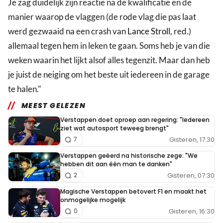
Je zag duidelijk zijn reactie na de kwalificatie en de
manier waarop de vlaggen (de rode vlag die pas laat
werd gezwaaid na een crash van
Lance Stroll
, red.)
allemaal tegen hem in leken te gaan. Soms heb je van die
weken waarin het lijkt alsof alles tegenzit. Maar dan heb
je juist de neiging om het beste uit iedereen in de garage
te halen."
MEEST GELEZEN
Verstappen doet oproep aan regering: "Iedereen
ziet wat autosport teweeg brengt"
Gisteren, 17:30
7
Verstappen geëerd na historische zege: "We
hebben dit aan één man te danken"
Gisteren, 07:30
2
Magische Verstappen betovert F1 en maakt het
onmogelijke mogelijk
Gisteren, 16:30
0