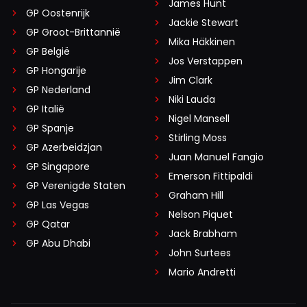
James Hunt
GP Oostenrijk
Jackie Stewart
GP Groot-Brittannië
Mika Häkkinen
GP België
Jos Verstappen
GP Hongarije
Jim Clark
GP Nederland
Niki Lauda
GP Italië
Nigel Mansell
GP Spanje
Stirling Moss
GP Azerbeidzjan
Juan Manuel Fangio
GP Singapore
Emerson Fittipaldi
GP Verenigde Staten
Graham Hill
GP Las Vegas
Nelson Piquet
GP Qatar
Jack Brabham
GP Abu Dhabi
John Surtees
Mario Andretti