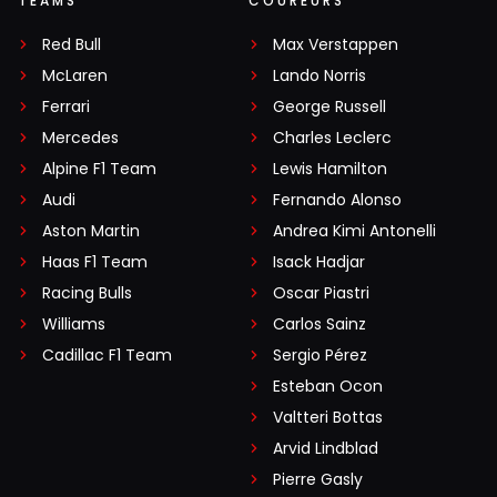
TEAMS
COUREURS
Red Bull
Max Verstappen
McLaren
Lando Norris
Ferrari
George Russell
Mercedes
Charles Leclerc
Alpine F1 Team
Lewis Hamilton
Audi
Fernando Alonso
Aston Martin
Andrea Kimi Antonelli
Haas F1 Team
Isack Hadjar
Racing Bulls
Oscar Piastri
Williams
Carlos Sainz
Cadillac F1 Team
Sergio Pérez
Esteban Ocon
Valtteri Bottas
Arvid Lindblad
Pierre Gasly