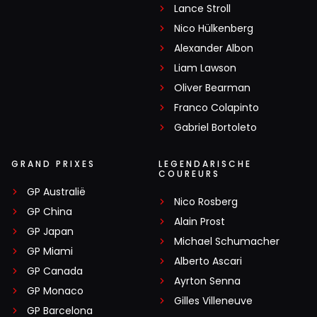
Lance Stroll
Nico Hülkenberg
Alexander Albon
Liam Lawson
Oliver Bearman
Franco Colapinto
Gabriel Bortoleto
GRAND PRIXES
LEGENDARISCHE
COUREURS
GP Australië
Nico Rosberg
GP China
Alain Prost
GP Japan
Michael Schumacher
GP Miami
Alberto Ascari
GP Canada
Ayrton Senna
GP Monaco
Gilles Villeneuve
GP Barcelona