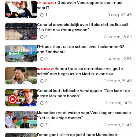
Gedreven Verstappen is een must
F1 PODCAST
voor F1
3 aug. 09:45
1
Coronel onverbiddelijk over titelambities Russell:
"Slik het nou maar gewoon"
Gisteren, 15:00
0
F1-baas klapt uit de school over toekennen GP
aan Zandvoort
4 aug. 12:55
9
Honda trots op ommekeer na 'grote
INTERVIEW
schok' aan begin Aston Martin-avontuur
Gisteren, 15:45
0
Coronel looft kritische Verstappen: “Dan komt de
beste Max naar boven”
Gisteren, 14:15
0
Mercedes moet waken voor Verstappen-scenario:
"Dat is de enige manier"
Gisteren, 13:45
2
Ferrari gaat all-in op jacht naar Mercedes in