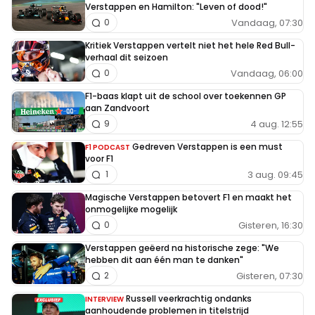
Verstappen en Hamilton: "Leven of dood!"
Vandaag, 07:30
0
Kritiek Verstappen vertelt niet het hele Red Bull-
verhaal dit seizoen
Vandaag, 06:00
0
F1-baas klapt uit de school over toekennen GP
aan Zandvoort
4 aug. 12:55
9
Gedreven Verstappen is een must
F1 PODCAST
voor F1
3 aug. 09:45
1
Magische Verstappen betovert F1 en maakt het
onmogelijke mogelijk
Gisteren, 16:30
0
Verstappen geëerd na historische zege: "We
hebben dit aan één man te danken"
Gisteren, 07:30
2
Russell veerkrachtig ondanks
INTERVIEW
aanhoudende problemen in titelstrijd