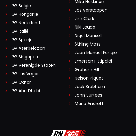
Mika Häkkinen
GP België
Jos Verstappen
GP Hongarije
Jim Clark
GP Nederland
Niki Lauda
GP Italië
Nigel Mansell
GP Spanje
Stirling Moss
GP Azerbeidzjan
Juan Manuel Fangio
GP Singapore
Emerson Fittipaldi
GP Verenigde Staten
Graham Hill
GP Las Vegas
Nelson Piquet
GP Qatar
Jack Brabham
GP Abu Dhabi
John Surtees
Mario Andretti