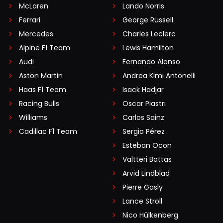
McLaren
Lando Norris
Ferrari
George Russell
Mercedes
Charles Leclerc
Alpine F1 Team
Lewis Hamilton
Audi
Fernando Alonso
Aston Martin
Andrea Kimi Antonelli
Haas F1 Team
Isack Hadjar
Racing Bulls
Oscar Piastri
Williams
Carlos Sainz
Cadillac F1 Team
Sergio Pérez
Esteban Ocon
Valtteri Bottas
Arvid Lindblad
Pierre Gasly
Lance Stroll
Nico Hülkenberg