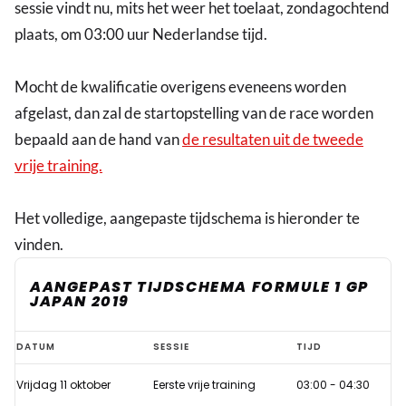
sessie vindt nu, mits het weer het toelaat, zondagochtend
plaats, om 03:00 uur Nederlandse tijd.
Mocht de kwalificatie overigens eveneens worden
afgelast, dan zal de startopstelling van de race worden
bepaald aan de hand van
de resultaten uit de tweede
vrije training.
Het volledige, aangepaste tijdschema is hieronder te
vinden.
AANGEPAST TIJDSCHEMA FORMULE 1 GP
JAPAN 2019
Gewijzigd
DATUM
SESSIE
TIJD
tijdschema
Vrijdag 11 oktober
Eerste vrije training
03:00 - 04:30
Formule