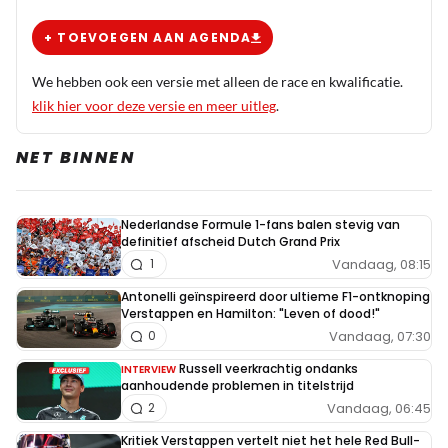
+ TOEVOEGEN AAN AGENDA
We hebben ook een versie met alleen de race en kwalificatie.
klik hier voor deze versie en meer uitleg
.
NET BINNEN
Nederlandse Formule 1-fans balen stevig van
definitief afscheid Dutch Grand Prix
Vandaag, 08:15
1
Antonelli geïnspireerd door ultieme F1-ontknoping
Verstappen en Hamilton: "Leven of dood!"
Vandaag, 07:30
0
Russell veerkrachtig ondanks
INTERVIEW
aanhoudende problemen in titelstrijd
Vandaag, 06:45
2
Kritiek Verstappen vertelt niet het hele Red Bull-