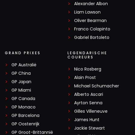
Alexander Albon
Liam Lawson
Oliver Bearman
Franco Colapinto
Gabriel Bortoleto
GRAND PRIXES
LEGENDARISCHE
COUREURS
GP Australië
Nico Rosberg
GP China
Alain Prost
GP Japan
Michael Schumacher
GP Miami
Alberto Ascari
GP Canada
Ayrton Senna
GP Monaco
Gilles Villeneuve
GP Barcelona
James Hunt
GP Oostenrijk
Jackie Stewart
GP Groot-Brittannië