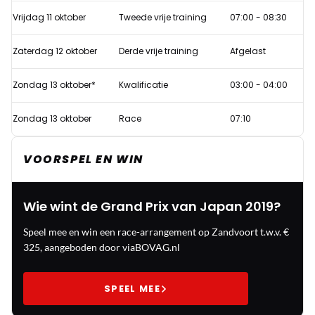
1
Vrijdag 11 oktober
Tweede vrije training
07:00 - 08:30
GP
Japan
Zaterdag 12 oktober
Derde vrije training
Afgelast
2019
Zondag 13 oktober*
Kwalificatie
03:00 - 04:00
Zondag 13 oktober
Race
07:10
VOORSPEL EN WIN
Wie wint de Grand Prix van Japan 2019?
Speel mee en win een race-arrangement op Zandvoort t.w.v. €
325, aangeboden door viaBOVAG.nl
SPEEL MEE