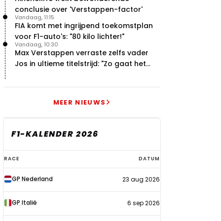
conclusie over 'Verstappen-factor'
Vandaag, 11:15
FIA komt met ingrijpend toekomstplan
voor F1-auto's: "80 kilo lichter!"
Vandaag, 10:30
Max Verstappen verraste zelfs vader
Jos in ultieme titelstrijd: "Zo gaat het
altijd!"
MEER NIEUWS
F1-KALENDER 2026
F1-
RACE
DATUM
kalender
GP Nederland
23 aug 2026
2026
GP Italië
6 sep 2026