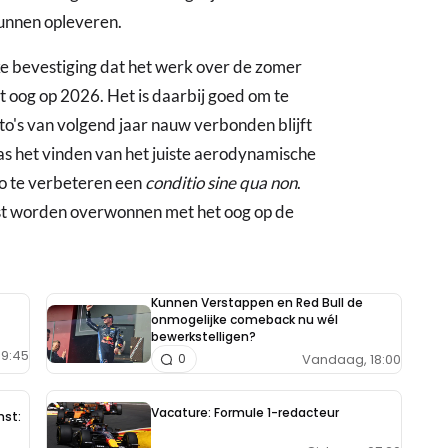
kunnen opleveren.
e bevestiging dat het werk over de zomer
t oog op 2026. Het is daarbij goed om te
o's van volgend jaar nauw verbonden blijft
s het vinden van het juiste aerodynamische
o te verbeteren een
conditio sine qua non
.
t worden overwonnen met het oog op de
Kunnen Verstappen en Red Bull de
onmogelijke comeback nu wél
bewerkstelligen?
9:45
Vandaag, 18:00
0
Vacature: Formule 1-redacteur
nst: