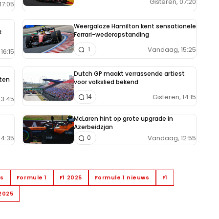
Gisteren, 07:20
17:05
Weergaloze Hamilton kent sensationele
t
Ferrari-wederopstanding
Vandaag, 15:25
1
16:15
Dutch GP maakt verrassende artiest
aten
voor volkslied bekend
Gisteren, 14:15
14
13:45
McLaren hint op grote upgrade in
Azerbeidzjan
14:35
Vandaag, 12:55
0
ws
Formule 1
F1 2025
Formule 1 nieuws
F1
 2025