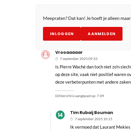
Meepraten? Dat kan! Je hoeft je alleen maa
INLOGGEN
AANMELDEN
Vrooaaaaar
7 september 2025 09:33
Is Pierre Waché dan toch niet zo'n slec
op deze site, vaak niet positief waren
deze verbeterpunten met andere zaken
Dit bericht is aangepast op:
7-09
Tim Rubaij Bouman
7 september 2025 10:15
Ik vermoed dat Laurant Mekies oo