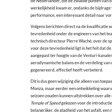
de Nederlander, die de zwakke punten van d
werkelijkheid kwam er, ondanks de bijdrage
performance, een interessant detail naar vor
Volgens berichten direct na de kwalificatie w
tevredenheid onder de engineers van het tea
technisch directeur Pierre Waché, over de s
voor deze tevredenheid ligt in het feit dat d
aangepast ter hoogte van de Venturi-kanale
aerodynamische balans en de verdeling van 
gegenereerd, effectief heeft verbeterd.
Dit is dus geen wijziging die alleen van toepa
Monza, maar eerder een ontwikkeling waarvan
seizoen zouden kunnen uitstrekken over alle r
Temple of Speed
gekozen voor de introductie,
belangrijker, de gladheid van het asfalt, ee