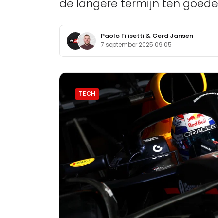
de langere termijn ten goed
Paolo Filisetti
&
Gerd Jansen
7 september 2025 09:05
TECH