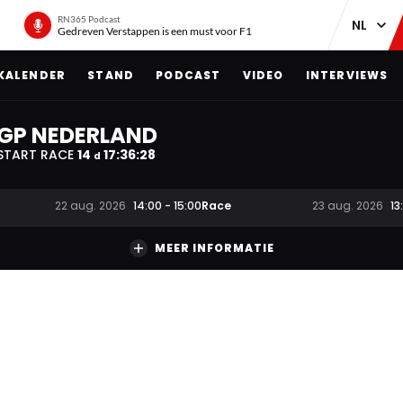
RN365 Podcast
Gedreven Verstappen is een must voor F1
KALENDER
STAND
PODCAST
VIDEO
INTERVIEWS
GP NEDERLAND
START RACE
14
17
:
36
:
27
d
Race
22 aug. 2026
14:00
-
15:00
23 aug. 2026
13
MEER INFORMATIE