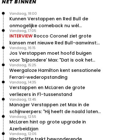
NET BINNEN
Vandaag, 18:00
Kunnen Verstappen en Red Bull de
onmogelijke comeback nu wél
Vandaag, 17:05
bewerkstelligen?
INTERVIEW
Rocco Coronel ziet grote
kansen met nieuwe Red Bull-aanwinst:
Vandaag, 16:15
"Hij weet de goede weg"
Jos Verstappen moet hoofd buigen
voor 'bijzondere' Max: "Dat is ook het
Vandaag, 15:25
probleem!"
Weergaloze Hamilton kent sensationele
Ferrari-wederopstanding
Vandaag, 14:35
Verstappen en McLaren de grote
verliezers in F1-tussenstand
Vandaag, 13:45
Manager Verstappen zet Max in de
schijnwerpers: "Hij heeft de naald laten
Vandaag, 12:55
bewegen"
McLaren hint op grote upgrade in
Azerbeidzjan
Vandaag, 12:05
Hinchcliffe trekt bewonderende