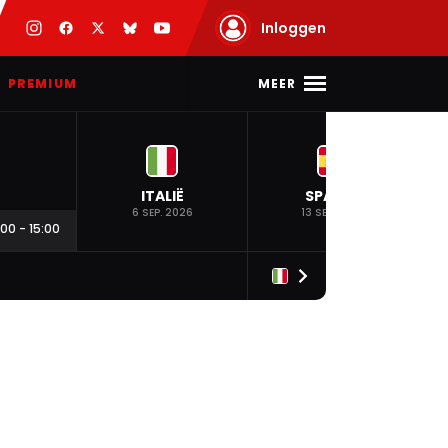
Inloggen
MEER
PREMIUM
ITALIË
SPANJE
6 SEP. 2026
13 SEP. 2026
:00
-
15:00