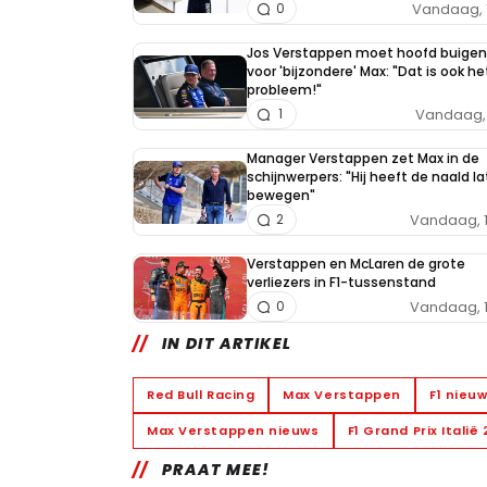
Vandaag, 
0
Jos Verstappen moet hoofd buigen
voor 'bijzondere' Max: "Dat is ook he
probleem!"
Vandaag, 
1
Manager Verstappen zet Max in de
schijnwerpers: "Hij heeft de naald l
bewegen"
Vandaag, 
2
Verstappen en McLaren de grote
verliezers in F1-tussenstand
Vandaag, 
0
IN DIT ARTIKEL
Red Bull Racing
Max Verstappen
F1 nieu
Max Verstappen nieuws
F1 Grand Prix Italië
PRAAT MEE!