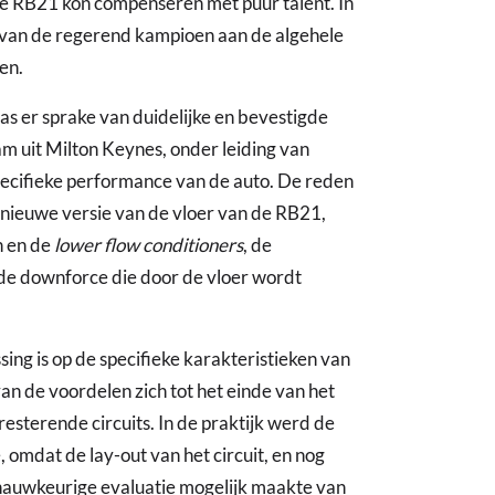
e RB21 kon compenseren met puur talent. In
 van de regerend kampioen aan de algehele
en.
as er sprake van duidelijke en bevestigde
m uit Milton Keynes, onder leiding van
pecifieke performance van de auto. De reden
e nieuwe versie van de vloer van de RB21,
n en de
lower flow conditioners
, de
de downforce die door de vloer wordt
ssing is op de specifieke karakteristieken van
 de voordelen zich tot het einde van het
esterende circuits. In de praktijk werd de
 omdat de lay-out van het circuit, en nog
n nauwkeurige evaluatie mogelijk maakte van