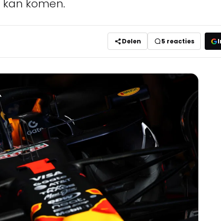
e kan komen.
Delen
5
reacties
I