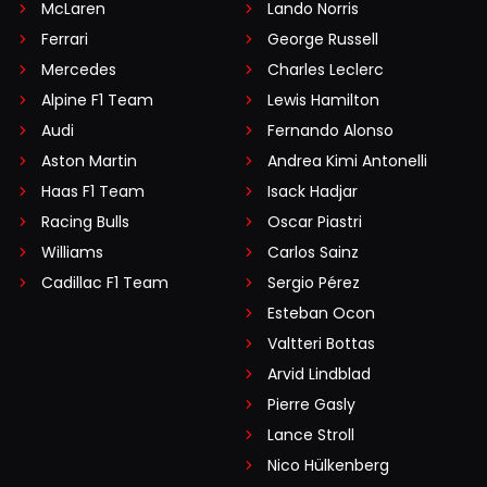
McLaren
Lando Norris
Ferrari
George Russell
Mercedes
Charles Leclerc
Alpine F1 Team
Lewis Hamilton
Audi
Fernando Alonso
Aston Martin
Andrea Kimi Antonelli
Haas F1 Team
Isack Hadjar
Racing Bulls
Oscar Piastri
Williams
Carlos Sainz
Cadillac F1 Team
Sergio Pérez
Esteban Ocon
Valtteri Bottas
Arvid Lindblad
Pierre Gasly
Lance Stroll
Nico Hülkenberg