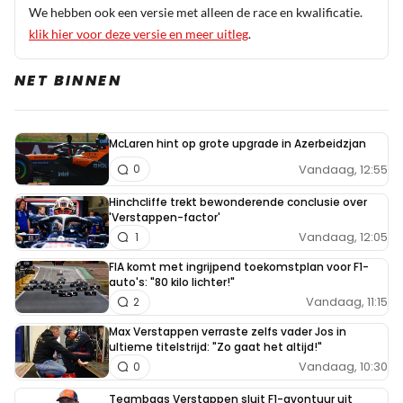
We hebben ook een versie met alleen de race en kwalificatie.
klik hier voor deze versie en meer uitleg
.
NET BINNEN
McLaren hint op grote upgrade in Azerbeidzjan
Vandaag, 12:55
0
Hinchcliffe trekt bewonderende conclusie over
'Verstappen-factor'
Vandaag, 12:05
1
FIA komt met ingrijpend toekomstplan voor F1-
auto's: "80 kilo lichter!"
Vandaag, 11:15
2
Max Verstappen verraste zelfs vader Jos in
ultieme titelstrijd: "Zo gaat het altijd!"
Vandaag, 10:30
0
Teambaas Verstappen sluit F1-avontuur uit