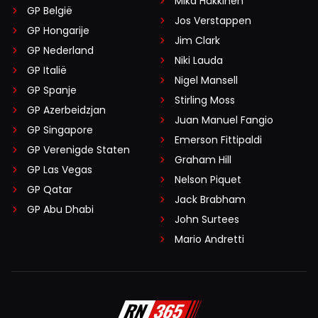
Mika Häkkinen
GP België
Jos Verstappen
GP Hongarije
Jim Clark
GP Nederland
Niki Lauda
GP Italië
Nigel Mansell
GP Spanje
Stirling Moss
GP Azerbeidzjan
Juan Manuel Fangio
GP Singapore
Emerson Fittipaldi
GP Verenigde Staten
Graham Hill
GP Las Vegas
Nelson Piquet
GP Qatar
Jack Brabham
GP Abu Dhabi
John Surtees
Mario Andretti