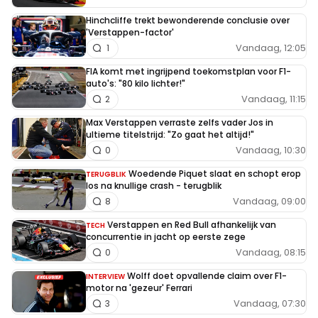
Hinchcliffe trekt bewonderende conclusie over
'Verstappen-factor'
Vandaag, 12:05
1
FIA komt met ingrijpend toekomstplan voor F1-
auto's: "80 kilo lichter!"
Vandaag, 11:15
2
Max Verstappen verraste zelfs vader Jos in
ultieme titelstrijd: "Zo gaat het altijd!"
Vandaag, 10:30
0
Woedende Piquet slaat en schopt erop
TERUGBLIK
los na knullige crash - terugblik
Vandaag, 09:00
8
Verstappen en Red Bull afhankelijk van
TECH
concurrentie in jacht op eerste zege
Vandaag, 08:15
0
Wolff doet opvallende claim over F1-
INTERVIEW
motor na 'gezeur' Ferrari
Vandaag, 07:30
3