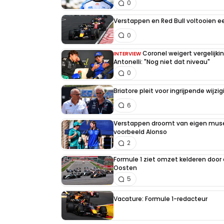
0
Verstappen en Red Bull voltooien 
0
Coronel weigert vergelijk
INTERVIEW
Antonelli: "Nog niet dat niveau"
0
Briatore pleit voor ingrijpende wijz
6
Verstappen droomt van eigen muse
voorbeeld Alonso
2
Formule 1 ziet omzet kelderen door
Oosten
5
Vacature: Formule 1-redacteur