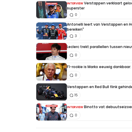
Verstappen verklaart gel
INTERVIEW
superster
0
Antonelli leert van Verstappen en Ha
bereiken"
3
Leclerc trekt parallellen tussen nie
0
F1-rookie is Marko eeuwig dankbaar: "
0
Verstappen en Red Bull flink gehind
15
Binotto vat debuutseizoen
INTERVIEW
0