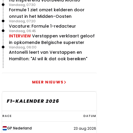
na inspirerend voorbeeld Alonso
Vandaag, 07:30
Formule 1 ziet omzet kelderen door
onrust in het Midden-Oosten
Vandaag, 07:20
Vacature: Formule 1-redacteur
Vandaag, 06:45
INTERVIEW
Verstappen verklaart geloof
in opkomende Belgische superster
Vandaag, 06:00
Antonelli leert van Verstappen en
Hamilton: "Al wil ik dat ook bereiken"
MEER NIEUWS
F1-KALENDER 2026
F1-
RACE
DATUM
kalender
GP Nederland
23 aug 2026
2026