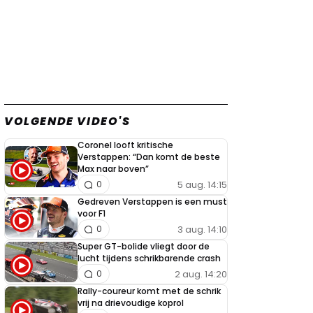
VOLGENDE VIDEO'S
Coronel looft kritische
Verstappen: “Dan komt de beste
Max naar boven”
5 aug. 14:15
0
Gedreven Verstappen is een must
voor F1
3 aug. 14:10
0
Super GT-bolide vliegt door de
lucht tijdens schrikbarende crash
2 aug. 14:20
0
Rally-coureur komt met de schrik
vrij na drievoudige koprol