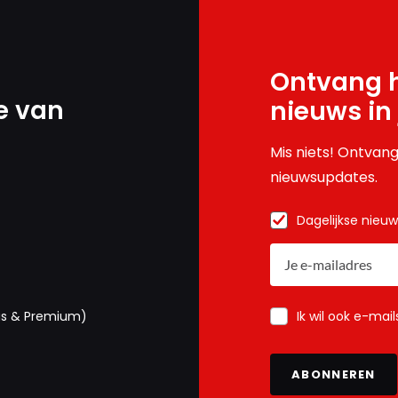
Ontvang h
e van
nieuws in
Mis niets! Ontvang
nieuwsupdates.
Dagelijkse nieu
Ik wil ook e-mai
us & Premium)
ABONNEREN