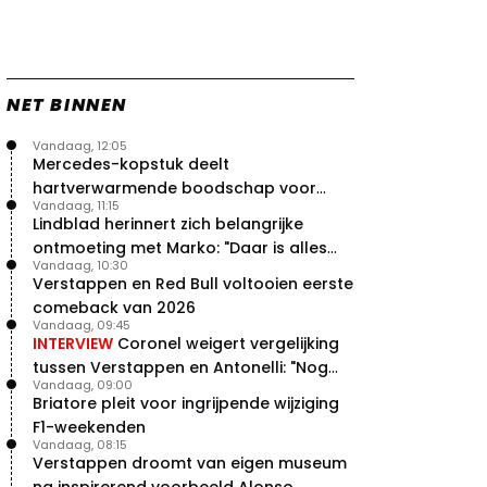
vleugels in crash met Hamilton
21 jul. 14:20
2
Piastri faalt hopeloos achter het
stuur bij Jeremy Clarkson
21 jul. 08:45
3
NET BINNEN
Red Bull lijkt hardnekkig lek nu
Vandaag, 12:05
boven te hebben
Mercedes-kopstuk deelt
20 jul. 15:15
2
hartverwarmende boodschap voor
Verstappen moet Red Bull nog
Vandaag, 11:15
overstap naar Red Bull
even de tijd geven
Lindblad herinnert zich belangrijke
20 jul. 14:00
0
ontmoeting met Marko: "Daar is alles
Vandaag, 10:30
echt begonnen"
Verstappen en Red Bull voltooien eerste
comeback van 2026
Vandaag, 09:45
INTERVIEW
Coronel weigert vergelijking
tussen Verstappen en Antonelli: "Nog
Vandaag, 09:00
niet dat niveau"
Briatore pleit voor ingrijpende wijziging
F1-weekenden
Vandaag, 08:15
Verstappen droomt van eigen museum