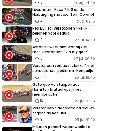
1 aug. 14:45
0
Livestream: Race 7 NLS op de
Nürburgring met o.a. Tom Coronel
1 aug. 09:15
4
Red Bull zal Verstappen rijkelijk
belonen voor geduld
27 jul. 14:00
1
Antonelli weet niet wat hij ziet
met Verstappen: "Oh my god!"
27 jul. 06:30
8
Verstappen verbaast zichzelf met
sensationeel podium in Hongarije
26 jul. 18:45
1
Getergde Verstappen zet
Hamilton brutaal opzij met
heerlijke actie
26 jul. 13:35
13
Verstappen slaat alarm na nieuwe
tegenslag Red Bull
25 jul. 19:00
3
McLaren pareert wapenwedloop