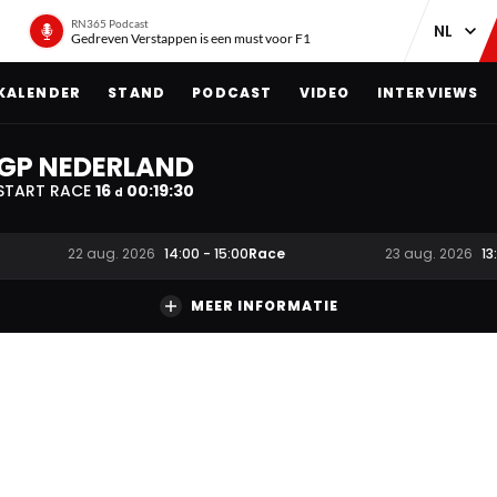
RN365 Podcast
Gedreven Verstappen is een must voor F1
KALENDER
STAND
PODCAST
VIDEO
INTERVIEWS
GP NEDERLAND
START RACE
16
00
:
19
:
29
d
Race
22 aug. 2026
14:00
-
15:00
23 aug. 2026
13
MEER INFORMATIE