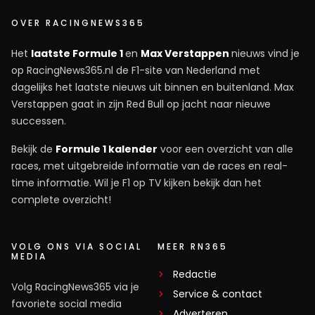
OVER RACINGNEWS365
Het
laatste Formule 1
en
Max Verstappen
nieuws vind je
op RacingNews365.nl de F1-site van Nederland met
dagelijks het laatste nieuws uit binnen en buitenland. Max
Verstappen gaat in zijn Red Bull op jacht naar nieuwe
successen.
Bekijk de
Formule 1 kalender
voor een overzicht van alle
races, met uitgebreide informatie van de races en real-
time informatie. Wil je F1 op TV kijken bekijk dan het
complete overzicht!
VOLG ONS VIA SOCIAL
MEER RN365
MEDIA
Redactie
Volg RacingNews365 via je
Service & contact
favoriete social media
Adverteren