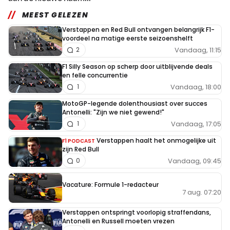
MEEST GELEZEN
Verstappen en Red Bull ontvangen belangrijk F1-
voordeel na matige eerste seizoenshelft
Vandaag, 11:15
2
F1 Silly Season op scherp door uitblijvende deals
en felle concurrentie
Vandaag, 18:00
1
MotoGP-legende dolenthousiast over succes
Antonelli: "Zijn we niet gewend!"
Vandaag, 17:05
1
Verstappen haalt het onmogelijke uit
F1 PODCAST
zijn Red Bull
Vandaag, 09:45
0
Vacature: Formule 1-redacteur
7 aug. 07:20
Verstappen ontspringt voorlopig straffendans,
Antonelli en Russell moeten vrezen