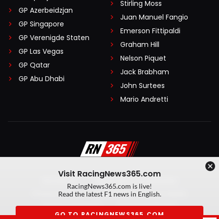
Stirling Moss
GP Azerbeidzjan
Juan Manuel Fangio
GP Singapore
Emerson Fittipaldi
GP Verenigde Staten
Graham Hill
GP Las Vegas
Nelson Piquet
GP Qatar
Jack Brabham
GP Abu Dhabi
John Surtees
Mario Andretti
Visit RacingNews365.com
Disclaimer
Algemene voorwaarden
RacingNews365.com is live!
Privacy Policy
Created by On Your Marks
Read the latest F1 news in English.
Privacy manager
Kansspeluitingen
GO TO RACINGNEWS365.COM