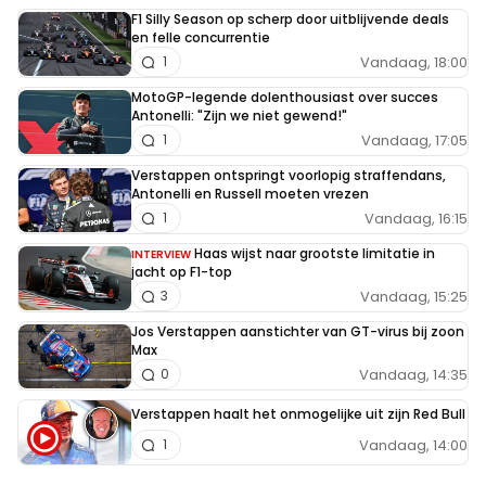
F1 Silly Season op scherp door uitblijvende deals
en felle concurrentie
Vandaag, 18:00
1
MotoGP-legende dolenthousiast over succes
Antonelli: "Zijn we niet gewend!"
Vandaag, 17:05
1
Verstappen ontspringt voorlopig straffendans,
Antonelli en Russell moeten vrezen
Vandaag, 16:15
1
Haas wijst naar grootste limitatie in
INTERVIEW
jacht op F1-top
Vandaag, 15:25
3
Jos Verstappen aanstichter van GT-virus bij zoon
Max
Vandaag, 14:35
0
Verstappen haalt het onmogelijke uit zijn Red Bull
Vandaag, 14:00
1