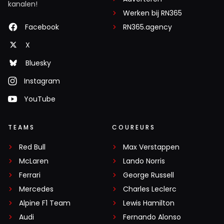
kanalen!
Werken bij RN365
Facebook
RN365.agency
X
Bluesky
Instagram
YouTube
TEAMS
COUREURS
Red Bull
Max Verstappen
McLaren
Lando Norris
Ferrari
George Russell
Mercedes
Charles Leclerc
Alpine F1 Team
Lewis Hamilton
Audi
Fernando Alonso