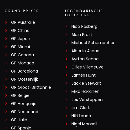
GRAND PRIXES
LEGENDARISCHE
COUREURS
GP Australië
Nico Rosberg
GP China
Alain Prost
GP Japan
Michael Schumacher
GP Miami
Alberto Ascari
GP Canada
Ayrton Senna
GP Monaco
Gilles Villeneuve
GP Barcelona
James Hunt
GP Oostenrijk
Jackie Stewart
GP Groot-Brittannië
Mika Häkkinen
GP België
Jos Verstappen
GP Hongarije
Jim Clark
GP Nederland
Niki Lauda
GP Italië
Nigel Mansell
GP Spanje