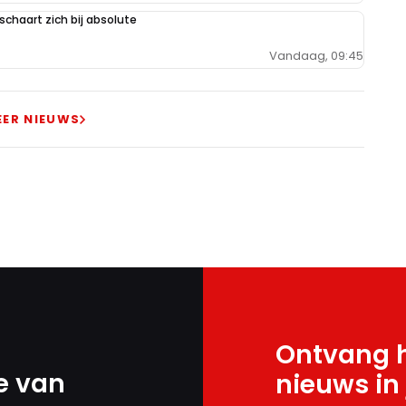
schaart zich bij absolute
Vandaag, 09:45
EER NIEUWS
Ontvang h
e van
nieuws in