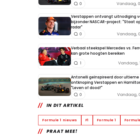
Vandaag, 0
0
Verstappen ontvangt uitnodiging v
bijzonder NASCAR-project: "Staat op
radar"
Vandaag, 0
0
Verbaal steekspel Mercedes vs. Ferr
kan grote hoogten bereiken
Vandaag, 
1
Antonelli geïnspireerd door ultieme 
ontknoping Verstappen en Hamilto
"Leven of dood!"
Vandaag, 0
0
IN DIT ARTIKEL
Formule 1 nieuws
F1
Formule 1
Formule
PRAAT MEE!