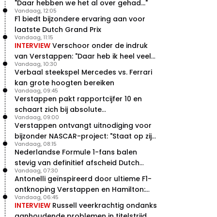
"Daar hebben we het al over gehad..."
Vandaag, 12:05
F1 biedt bijzondere ervaring aan voor
laatste Dutch Grand Prix
Vandaag, 11:15
INTERVIEW
Verschoor onder de indruk
van Verstappen: "Daar heb ik heel veel
Vandaag, 10:30
respect voor"
Verbaal steekspel Mercedes vs. Ferrari
kan grote hoogten bereiken
Vandaag, 09:45
Verstappen pakt rapportcijfer 10 en
schaart zich bij absolute
Vandaag, 09:00
buitencategorie
Verstappen ontvangt uitnodiging voor
bijzonder NASCAR-project: "Staat op zijn
Vandaag, 08:15
radar"
Nederlandse Formule 1-fans balen
stevig van definitief afscheid Dutch
Vandaag, 07:30
Grand Prix
Antonelli geïnspireerd door ultieme F1-
ontknoping Verstappen en Hamilton:
Vandaag, 06:45
"Leven of dood!"
INTERVIEW
Russell veerkrachtig ondanks
aanhoudende problemen in titelstrijd