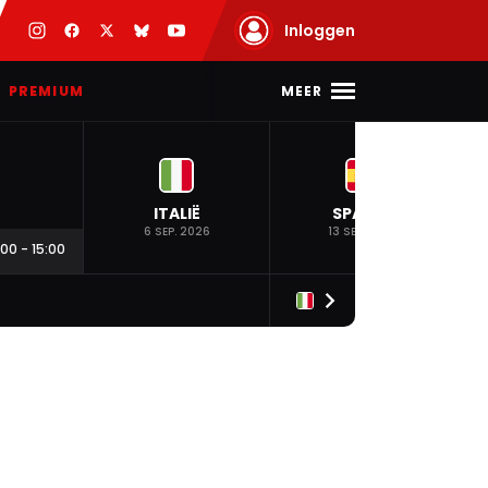
Inloggen
MEER
PREMIUM
ITALIË
SPANJE
6 SEP. 2026
13 SEP. 2026
:00
-
15:00