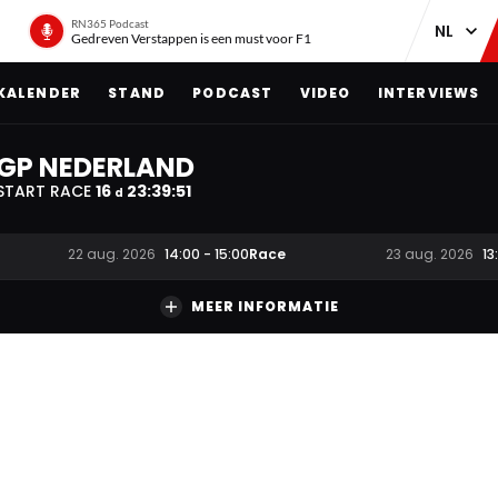
RN365 Podcast
Gedreven Verstappen is een must voor F1
KALENDER
STAND
PODCAST
VIDEO
INTERVIEWS
GP NEDERLAND
START RACE
16
23
:
39
:
50
d
Race
22 aug. 2026
14:00
-
15:00
23 aug. 2026
13
MEER INFORMATIE