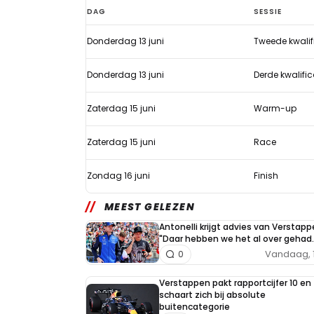
Hoe
DAG
SESSIE
laat
Donderdag 13 juni
Tweede kwalif
begint
de
Donderdag 13 juni
Derde kwalific
24
uur
Zaterdag 15 juni
Warm-up
van
Zaterdag 15 juni
Race
Le
Mans
Zondag 16 juni
Finish
2019?
MEEST GELEZEN
Antonelli krijgt advies van Verstapp
"Daar hebben we het al over gehad..
Vandaag, 
0
Verstappen pakt rapportcijfer 10 en
schaart zich bij absolute
buitencategorie