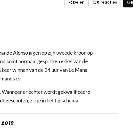
Delen
0
reacties
I
nando Alonso
jagen op zijn tweede kroon op
tand komt normaal gesproken enkel van de
e keer winnen van de 24 uur van Le Mans
emands cv.
jn. Wanneer er echter wordt gekwalificeerd
 geschoten, zie je in het tijdschema
 2019