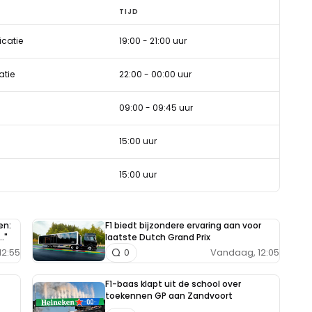
TIJD
icatie
19:00 - 21:00 uur
atie
22:00 - 00:00 uur
09:00 - 09:45 uur
15:00 uur
15:00 uur
en:
F1 biedt bijzondere ervaring aan voor
."
laatste Dutch Grand Prix
12:55
Vandaag, 12:05
0
F1-baas klapt uit de school over
toekennen GP aan Zandvoort