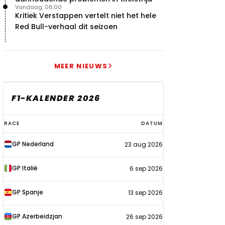
Vandaag, 06:00
Kritiek Verstappen vertelt niet het hele
Red Bull-verhaal dit seizoen
MEER NIEUWS
F1-KALENDER 2026
F1-
RACE
DATUM
kalender
GP Nederland
23 aug 2026
2026
GP Italië
6 sep 2026
GP Spanje
13 sep 2026
GP Azerbeidzjan
26 sep 2026