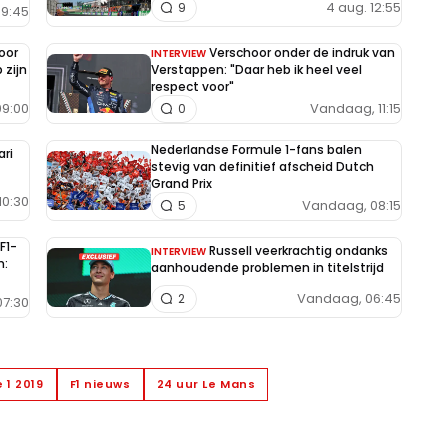
4 aug. 12:55
9
9:45
oor
Verschoor onder de indruk van
INTERVIEW
 zijn
Verstappen: "Daar heb ik heel veel
respect voor"
9:00
Vandaag, 11:15
0
Nederlandse Formule 1-fans balen
ari
stevig van definitief afscheid Dutch
Grand Prix
10:30
Vandaag, 08:15
5
F1-
Russell veerkrachtig ondanks
INTERVIEW
n:
aanhoudende problemen in titelstrijd
Vandaag, 06:45
2
7:30
 1 2019
F1 nieuws
24 uur Le Mans