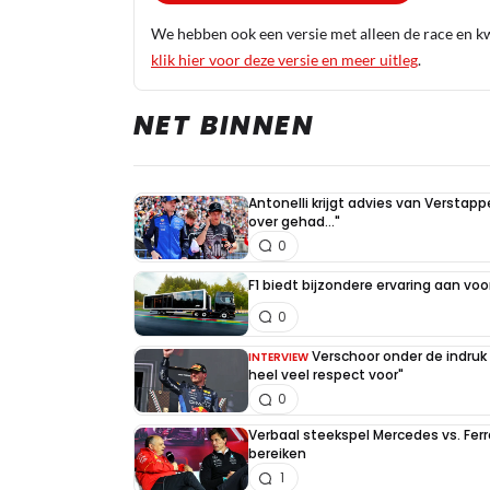
We hebben ook een versie met alleen de race en kwa
klik hier voor deze versie en meer uitleg
.
NET BINNEN
Antonelli krijgt advies van Verstap
over gehad..."
0
F1 biedt bijzondere ervaring aan voo
0
Verschoor onder de indruk
INTERVIEW
heel veel respect voor"
0
Verbaal steekspel Mercedes vs. Ferr
bereiken
1