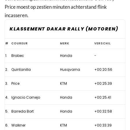
Price moest op zestien minuten achterstand flink
incasseren.
KLASSEMENT DAKAR RALLY (MOTOREN)
Honda
#
COUREUR
MERK
VERSCHIL
doet
1.
Brabec
Honda
-
goede
zaken
2.
Quintanilla
Husqvarna
+00:20.56
met
etappezege
3.
Price
KTM
+00:25.39
Brabec
4.
Ignacio Cornejo
Honda
+00:25.41
in
Dakar
5.
Barreda Bort
Honda
+00:32.58
Rally
6.
Walkner
KTM
+00:33.39