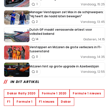
Vandaag, 15:25
1
Manager Verstappen zet Max in de schijnwerpers:
"Hij heeft de naald laten bewegen"
Vandaag, 13:45
2
Dutch GP maakt verrassende artiest voor
volkslied bekend
Gisteren, 14:15
14
Verstappen en McLaren de grote verliezers in F1-
tussenstand
Vandaag, 14:35
0
McLaren hint op grote upgrade in Azerbeidzjan
Vandaag, 12:55
0
IN DIT ARTIKEL
Dakar Rally 2020
Formule 1 2020
Formule 1 nieuws
F1
Formule 1
F1 nieuws
Dakar