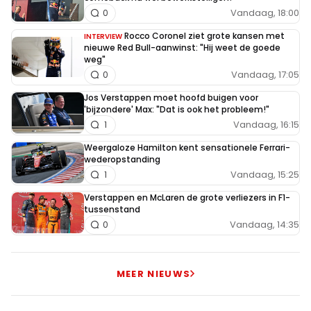
Vandaag, 18:00
0
Rocco Coronel ziet grote kansen met
INTERVIEW
nieuwe Red Bull-aanwinst: "Hij weet de goede
weg"
Vandaag, 17:05
0
Jos Verstappen moet hoofd buigen voor
'bijzondere' Max: "Dat is ook het probleem!"
Vandaag, 16:15
1
Weergaloze Hamilton kent sensationele Ferrari-
wederopstanding
Vandaag, 15:25
1
Verstappen en McLaren de grote verliezers in F1-
tussenstand
Vandaag, 14:35
0
MEER NIEUWS