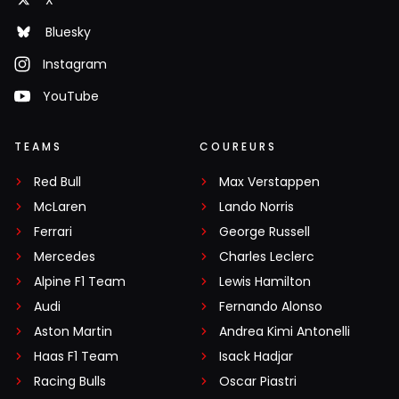
Bluesky
Instagram
YouTube
TEAMS
COUREURS
Red Bull
Max Verstappen
McLaren
Lando Norris
Ferrari
George Russell
Mercedes
Charles Leclerc
Alpine F1 Team
Lewis Hamilton
Audi
Fernando Alonso
Aston Martin
Andrea Kimi Antonelli
Haas F1 Team
Isack Hadjar
Racing Bulls
Oscar Piastri