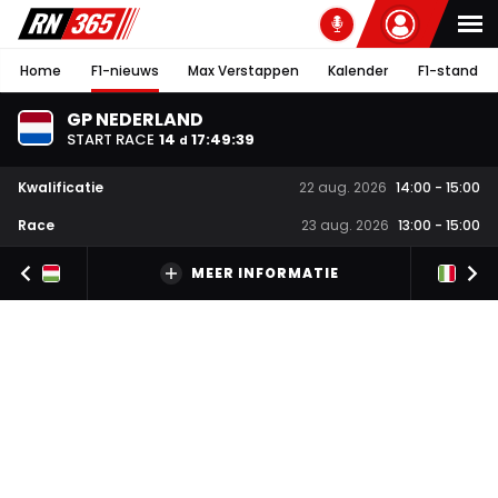
Home
F1-nieuws
Max Verstappen
Kalender
F1-stand
GP NEDERLAND
START RACE
14
17
:
49
:
38
d
Kwalificatie
22 aug. 2026
14:00
-
15:00
Race
23 aug. 2026
13:00
-
15:00
MEER INFORMATIE