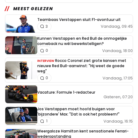
MEEST GELEZEN
Teambaas Verstappen sluit F1-avontuur uit
Vandaag, 09:45
3
Kunnen Verstappen en Red Bull de onmogelijke
comeback nu wél bewerkstelligen?
Vandaag, 18:00
0
Rocco Coronel ziet grote kansen met
INTERVIEW
nieuwe Red Bull-aanwinst: "Hij weet de goede
weg"
Vandaag, 17:05
0
Vacature: Formule 1-redacteur
Gisteren, 07:20
Jos Verstappen moet hoofd buigen voor
'bijzondere' Max: "Dat is ook het probleem!"
Vandaag, 16:15
1
Weergaloze Hamilton kent sensationele Ferrari-
wederopstanding