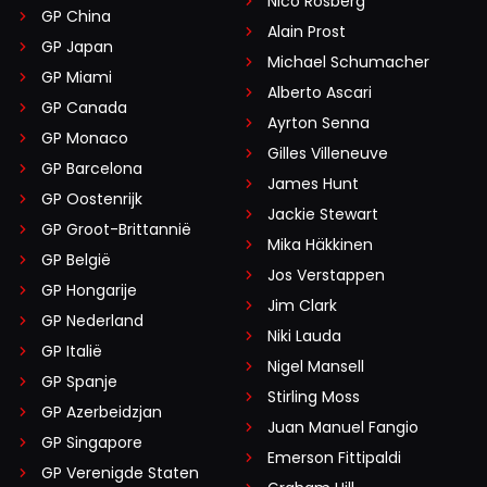
Nico Rosberg
GP China
Alain Prost
GP Japan
Michael Schumacher
GP Miami
Alberto Ascari
GP Canada
Ayrton Senna
GP Monaco
Gilles Villeneuve
GP Barcelona
James Hunt
GP Oostenrijk
Jackie Stewart
GP Groot-Brittannië
Mika Häkkinen
GP België
Jos Verstappen
GP Hongarije
Jim Clark
GP Nederland
Niki Lauda
GP Italië
Nigel Mansell
GP Spanje
Stirling Moss
GP Azerbeidzjan
Juan Manuel Fangio
GP Singapore
Emerson Fittipaldi
GP Verenigde Staten