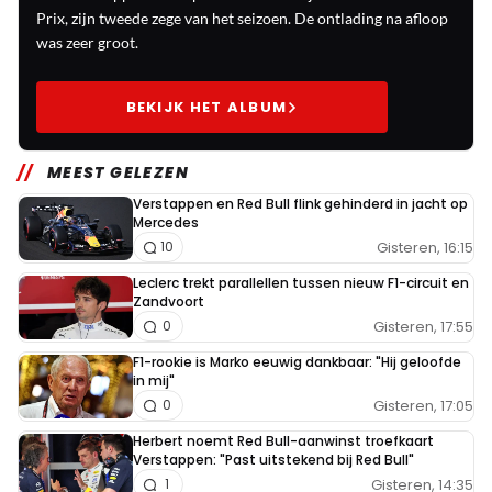
Prix, zijn tweede zege van het seizoen. De ontlading na afloop
was zeer groot.
BEKIJK HET ALBUM
MEEST GELEZEN
Verstappen en Red Bull flink gehinderd in jacht op
Mercedes
Gisteren, 16:15
10
Leclerc trekt parallellen tussen nieuw F1-circuit en
Zandvoort
Gisteren, 17:55
0
F1-rookie is Marko eeuwig dankbaar: "Hij geloofde
in mij"
Gisteren, 17:05
0
Herbert noemt Red Bull-aanwinst troefkaart
Verstappen: "Past uitstekend bij Red Bull"
Gisteren, 14:35
1