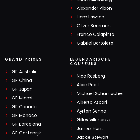
Alexander Albon
Liam Lawson
Oliver Bearman
Franco Colapinto
Gabriel Bortoleto
GRAND PRIXES
LEGENDARISCHE
COUREURS
GP Australië
Nico Rosberg
GP China
Alain Prost
GP Japan
Michael Schumacher
GP Miami
Alberto Ascari
GP Canada
Ayrton Senna
GP Monaco
Gilles Villeneuve
GP Barcelona
James Hunt
GP Oostenrijk
Jackie Stewart