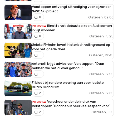
Verstappen ontvangt uitnodiging voor bijzonder
NASCAR-project
Gisteren, 09:00
0
Binotto vat debuutseizoen Audi samen
INTERVIEW
in vijf woorden
Gisteren, 15:25
0
Unieke F1-helm levert historisch veilingrecord op
voor het goede doel
Gisteren, 13:45
1
Antonelli krijgt advies van Verstappen: "Daar
hebben we het al over gehad..."
Gisteren, 12:55
1
F1 biedt bijzondere ervaring aan voor laatste
Dutch Grand Prix
Gisteren, 12:05
2
Verschoor onder de indruk van
INTERVIEW
Verstappen: "Daar heb ik heel veel respect voor"
Gisteren, 11:15
2