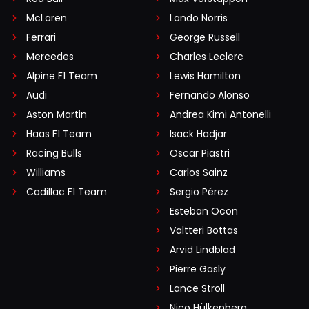
McLaren
Lando Norris
Ferrari
George Russell
Mercedes
Charles Leclerc
Alpine F1 Team
Lewis Hamilton
Audi
Fernando Alonso
Aston Martin
Andrea Kimi Antonelli
Haas F1 Team
Isack Hadjar
Racing Bulls
Oscar Piastri
Williams
Carlos Sainz
Cadillac F1 Team
Sergio Pérez
Esteban Ocon
Valtteri Bottas
Arvid Lindblad
Pierre Gasly
Lance Stroll
Nico Hülkenberg