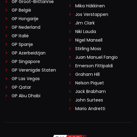
GP Groot-Brittannië
Mika Häkkinen
GP België
Jos Verstappen
GP Hongarije
Jim Clark
GP Nederland
Niki Lauda
GP Italië
Nigel Mansell
GP Spanje
Stirling Moss
GP Azerbeidzjan
Juan Manuel Fangio
GP Singapore
Emerson Fittipaldi
GP Verenigde Staten
Graham Hill
GP Las Vegas
Nelson Piquet
GP Qatar
Jack Brabham
GP Abu Dhabi
John Surtees
Mario Andretti