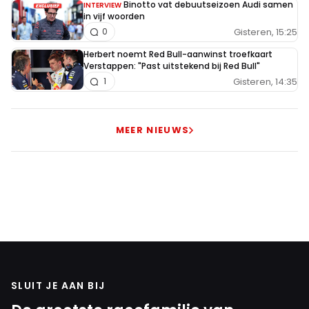
Binotto vat debuutseizoen Audi samen
INTERVIEW
in vijf woorden
Gisteren, 15:25
0
Herbert noemt Red Bull-aanwinst troefkaart
Verstappen: "Past uitstekend bij Red Bull"
Gisteren, 14:35
1
MEER NIEUWS
SLUIT JE AAN BIJ