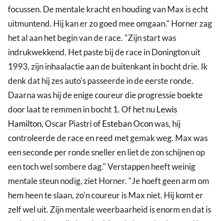
focussen. De mentale kracht en houding van Max is echt
uitmuntend. Hij kan er zo goed mee omgaan." Horner zag
het al aan het begin van de race. "Zijn start was
indrukwekkend. Het paste bij de race in Donington uit
1993, zijn inhaalactie aan de buitenkant in bocht drie. Ik
denk dat hij zes auto's passeerde in de eerste ronde.
Daarna was hij de enige coureur die progressie boekte
door laat te remmen in bocht 1. Of het nu
Lewis
Hamilton
, Oscar Piastri of
Esteban Ocon
was, hij
controleerde de race en reed met gemak weg. Max was
een seconde per ronde sneller en liet de zon schijnen op
een toch wel sombere dag." Verstappen heeft weinig
mentale steun nodig, ziet Horner. "Je hoeft geen arm om
hem heen te slaan, zo'n coureur is Max niet. Hij komt er
zelf wel uit. Zijn mentale weerbaarheid is enorm en dat is