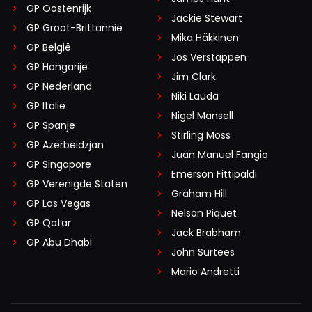
GP Oostenrijk
Jackie Stewart
GP Groot-Brittannië
Mika Häkkinen
GP België
Jos Verstappen
GP Hongarije
Jim Clark
GP Nederland
Niki Lauda
GP Italië
Nigel Mansell
GP Spanje
Stirling Moss
GP Azerbeidzjan
Juan Manuel Fangio
GP Singapore
Emerson Fittipaldi
GP Verenigde Staten
Graham Hill
GP Las Vegas
Nelson Piquet
GP Qatar
Jack Brabham
GP Abu Dhabi
John Surtees
Mario Andretti