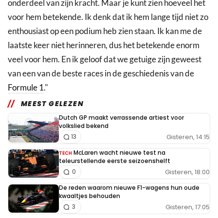
onderdeel van zijn kracht. Maar je kunt zien hoeveel het
voor hem betekende. Ik denk dat ik hem lange tijd niet zo
enthousiast op een podium heb zien staan. Ik kan me de
laatste keer niet herinneren, dus het betekende enorm
veel voor hem. En ik geloof dat we getuige zijn geweest
van een van de beste races in de geschiedenis van de
Formule 1
."
MEEST GELEZEN
Dutch GP maakt verrassende artiest voor
volkslied bekend
Gisteren, 14:15
13
McLaren wacht nieuwe test na
TECH
teleurstellende eerste seizoenshelft
Gisteren, 18:00
0
De reden waarom nieuwe F1-wagens hun oude
kwaaltjes behouden
Gisteren, 17:05
3