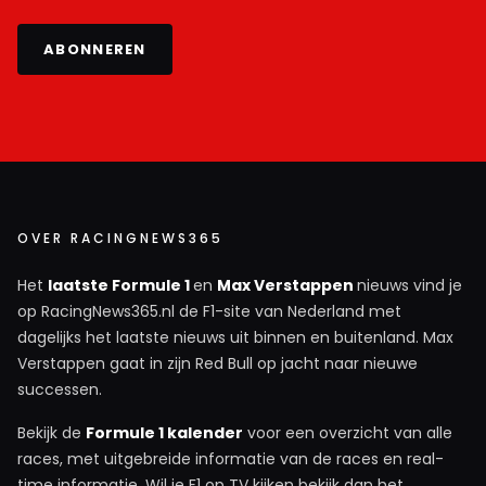
ABONNEREN
OVER RACINGNEWS365
Het
laatste Formule 1
en
Max Verstappen
nieuws vind je
op RacingNews365.nl de F1-site van Nederland met
dagelijks het laatste nieuws uit binnen en buitenland. Max
Verstappen gaat in zijn Red Bull op jacht naar nieuwe
successen.
Bekijk de
Formule 1 kalender
voor een overzicht van alle
races, met uitgebreide informatie van de races en real-
time informatie. Wil je F1 op TV kijken bekijk dan het