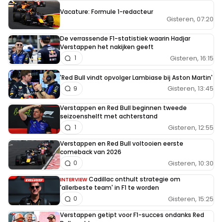
Vacature: Formule 1-redacteur
Gisteren, 07:20
De verrassende F1-statistiek waarin Hadjar
Verstappen het nakijken geeft
Gisteren, 16:15
1
'Red Bull vindt opvolger Lambiase bij Aston Martin'
Gisteren, 13:45
9
Verstappen en Red Bull beginnen tweede
seizoenshelft met achterstand
Gisteren, 12:55
1
Verstappen en Red Bull voltooien eerste
comeback van 2026
Gisteren, 10:30
0
Cadillac onthult strategie om
INTERVIEW
'allerbeste team' in F1 te worden
Gisteren, 15:25
0
Verstappen getipt voor F1-succes ondanks Red