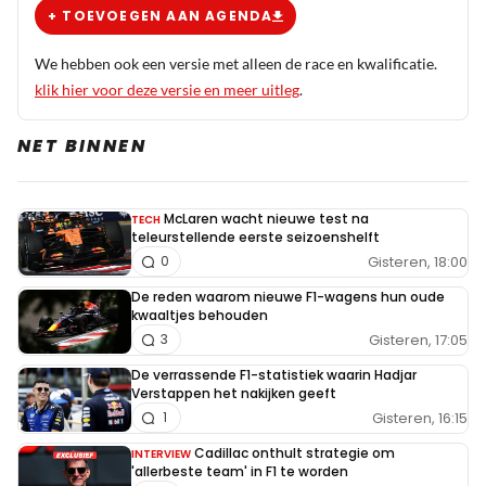
+ TOEVOEGEN AAN AGENDA
We hebben ook een versie met alleen de race en kwalificatie.
klik hier voor deze versie en meer uitleg
.
NET BINNEN
McLaren wacht nieuwe test na
TECH
teleurstellende eerste seizoenshelft
Gisteren, 18:00
0
De reden waarom nieuwe F1-wagens hun oude
kwaaltjes behouden
Gisteren, 17:05
3
De verrassende F1-statistiek waarin Hadjar
Verstappen het nakijken geeft
Gisteren, 16:15
1
Cadillac onthult strategie om
INTERVIEW
'allerbeste team' in F1 te worden