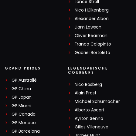
Lance Stroll
Nico Hülkenberg
Alexander Albon
Liam Lawson
Oliver Bearman
Franco Colapinto
Gabriel Bortoleto
GRAND PRIXES
LEGENDARISCHE
COUREURS
GP Australië
Nico Rosberg
GP China
Alain Prost
GP Japan
Michael Schumacher
GP Miami
Alberto Ascari
GP Canada
Ayrton Senna
GP Monaco
Gilles Villeneuve
GP Barcelona
James Hunt