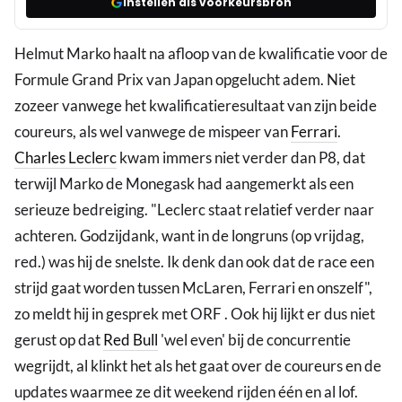
Instellen als voorkeursbron
Helmut Marko haalt na afloop van de kwalificatie voor de
Formule Grand Prix van Japan opgelucht adem. Niet
zozeer vanwege het kwalificatieresultaat van zijn beide
coureurs, als wel vanwege de mispeer van
Ferrari
.
Charles Leclerc
kwam immers niet verder dan P8, dat
terwijl Marko de Monegask had aangemerkt als een
serieuze bedreiging. "Leclerc staat relatief verder naar
achteren. Godzijdank, want in de longruns (op vrijdag,
red.) was hij de snelste. Ik denk dan ook dat de race een
strijd gaat worden tussen McLaren, Ferrari en onszelf",
zo meldt hij in gesprek met ORF . Ook hij lijkt er dus niet
gerust op dat
Red Bull
'wel even' bij de concurrentie
wegrijdt, al klinkt het als het gaat over de coureurs en de
updates waarmee ze dit weekend rijden één en al lof.