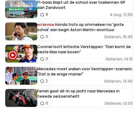
F1-baas klapt uit de school over toekennen GP
aan Zandvoort
4 aug. 12:55
9
Honda trots op ommekeer na 'grote
INTERVIEW
schok' aan begin Aston Martin-avontuur
Gisteren, 15:45
0
Coronel looft kritische Verstappen: “Dan komt de
beste Max naar boven”
Gisteren, 14:15
0
Mercedes moet waken voor Verstappen-scenario:
"Dat is de enige manier"
Gisteren, 13:45
2
Ferrari gaat all-in op jacht naar Mercedes in
tweede seizoenshelft
Gisteren, 13:00
0