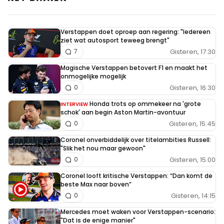
Verstappen doet oproep aan regering: "Iedereen
ziet wat autosport teweeg brengt"
Gisteren, 17:30
7
Magische Verstappen betovert F1 en maakt het
onmogelijke mogelijk
Gisteren, 16:30
0
Honda trots op ommekeer na 'grote
INTERVIEW
schok' aan begin Aston Martin-avontuur
Gisteren, 15:45
0
Coronel onverbiddelijk over titelambities Russell:
"Slik het nou maar gewoon"
Gisteren, 15:00
0
Coronel looft kritische Verstappen: “Dan komt de
beste Max naar boven”
Gisteren, 14:15
0
Mercedes moet waken voor Verstappen-scenario:
"Dat is de enige manier"