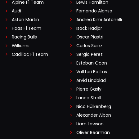
Alpine F1 Team
Lewis Hamilton
Audi
Fernando Alonso
Aston Martin
Andrea Kimi Antonelli
Haas F1 Team
Isack Hadjar
Racing Bulls
Oscar Piastri
Williams
Carlos Sainz
Cadillac F1 Team
Sergio Pérez
Esteban Ocon
Valtteri Bottas
Arvid Lindblad
Pierre Gasly
Lance Stroll
Nico Hülkenberg
Alexander Albon
Liam Lawson
Oliver Bearman