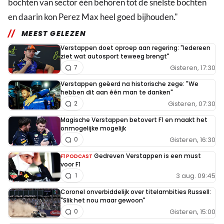
bochten van sector één behoren tot de snelste bochten
en daarin kon Perez Max heel goed bijhouden."
MEEST GELEZEN
Verstappen doet oproep aan regering: "Iedereen
ziet wat autosport teweeg brengt"
Gisteren, 17:30
7
Verstappen geëerd na historische zege: "We
hebben dit aan één man te danken"
Gisteren, 07:30
2
Magische Verstappen betovert F1 en maakt het
onmogelijke mogelijk
Gisteren, 16:30
0
Gedreven Verstappen is een must
F1 PODCAST
voor F1
3 aug. 09:45
1
Coronel onverbiddelijk over titelambities Russell:
"Slik het nou maar gewoon"
Gisteren, 15:00
0