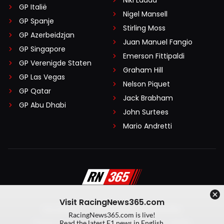
Niki Lauda
GP Italië
Nigel Mansell
GP Spanje
Stirling Moss
GP Azerbeidzjan
Juan Manuel Fangio
GP Singapore
Emerson Fittipaldi
GP Verenigde Staten
Graham Hill
GP Las Vegas
Nelson Piquet
GP Qatar
Jack Brabham
GP Abu Dhabi
John Surtees
Mario Andretti
Visit RacingNews365.com
Disclaimer
Algemene voorwaarden
RacingNews365.com is live!
Privacy Policy
Created by On Your Marks
Read the latest F1 news in English.