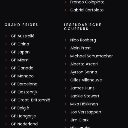
Franco Colapinto
Gabriel Bortoleto
GRAND PRIXES
LEGENDARISCHE
COUREURS
GP Australië
Nico Rosberg
GP China
Alain Prost
GP Japan
Michael Schumacher
GP Miami
Alberto Ascari
GP Canada
Ayrton Senna
GP Monaco
Gilles Villeneuve
GP Barcelona
James Hunt
GP Oostenrijk
Jackie Stewart
GP Groot-Brittannië
Mika Häkkinen
GP België
Jos Verstappen
GP Hongarije
Jim Clark
GP Nederland