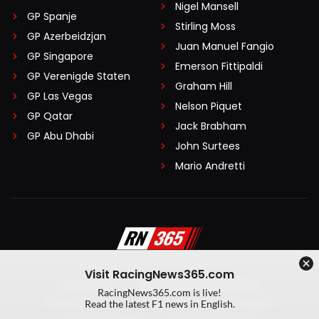
Nigel Mansell
GP Spanje
Stirling Moss
GP Azerbeidzjan
Juan Manuel Fangio
GP Singapore
Emerson Fittipaldi
GP Verenigde Staten
Graham Hill
GP Las Vegas
Nelson Piquet
GP Qatar
Jack Brabham
GP Abu Dhabi
John Surtees
Mario Andretti
Visit RacingNews365.com
Disclaimer
Algemene voorwaarden
RacingNews365.com is live!
Privacy Policy
Created by On Your Marks
Read the latest F1 news in English.