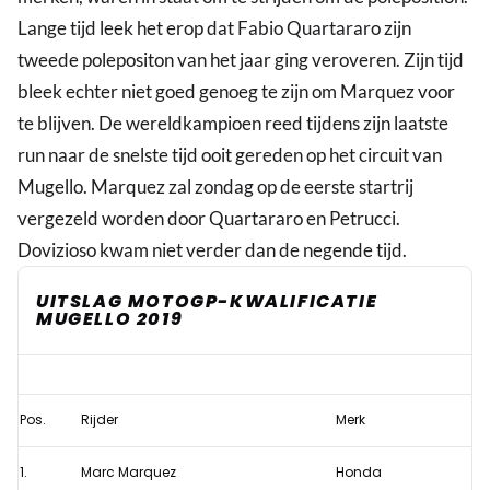
Lange tijd leek het erop dat Fabio Quartararo zijn
tweede polepositon van het jaar ging veroveren. Zijn tijd
bleek echter niet goed genoeg te zijn om Marquez voor
te blijven. De wereldkampioen reed tijdens zijn laatste
run naar de snelste tijd ooit gereden op het circuit van
Mugello. Marquez zal zondag op de eerste startrij
vergezeld worden door Quartararo en Petrucci.
Dovizioso kwam niet verder dan de negende tijd.
UITSLAG MOTOGP-KWALIFICATIE
MUGELLO 2019
Kwalificatie
Mugello:
Pos.
Rijder
Merk
Marquez
verovert
1.
Marc Marquez
Honda