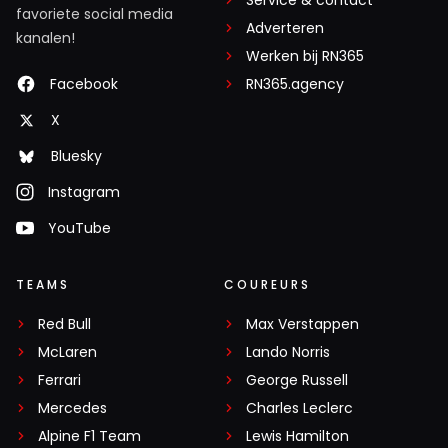
Service & contact
favoriete social media
Adverteren
kanalen!
Werken bij RN365
Facebook
RN365.agency
X
Bluesky
Instagram
YouTube
TEAMS
COUREURS
Red Bull
Max Verstappen
McLaren
Lando Norris
Ferrari
George Russell
Mercedes
Charles Leclerc
Alpine F1 Team
Lewis Hamilton