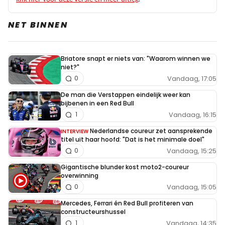
NET BINNEN
Briatore snapt er niets van: "Waarom winnen we
niet?"
Vandaag, 17:05
0
De man die Verstappen eindelijk weer kan
bijbenen in een Red Bull
Vandaag, 16:15
1
Nederlandse coureur zet aansprekende
INTERVIEW
titel uit haar hoofd: "Dat is het minimale doel"
Vandaag, 15:25
0
Gigantische blunder kost moto2-coureur
overwinning
Vandaag, 15:05
0
Mercedes, Ferrari én Red Bull profiteren van
constructeurshussel
Vandaag, 14:35
1