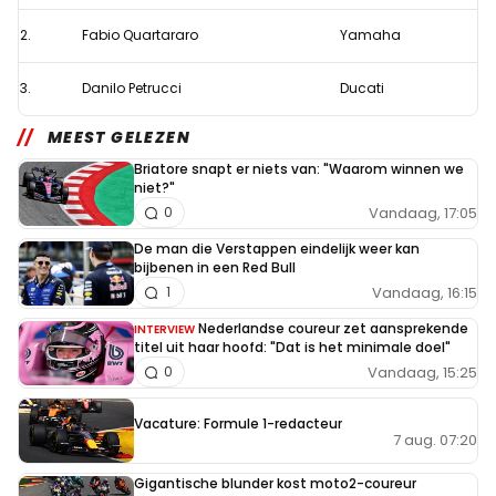
in
een
2.
Fabio Quartararo
Yamaha
ultieme
3.
Danilo Petrucci
Ducati
poging
de
MEEST GELEZEN
poleposition,
Briatore snapt er niets van: "Waarom winnen we
Rossi
niet?"
Vandaag, 17:05
0
stelt
teleur
De man die Verstappen eindelijk weer kan
bijbenen in een Red Bull
Vandaag, 16:15
1
Nederlandse coureur zet aansprekende
INTERVIEW
titel uit haar hoofd: "Dat is het minimale doel"
Vandaag, 15:25
0
Vacature: Formule 1-redacteur
7 aug. 07:20
Gigantische blunder kost moto2-coureur