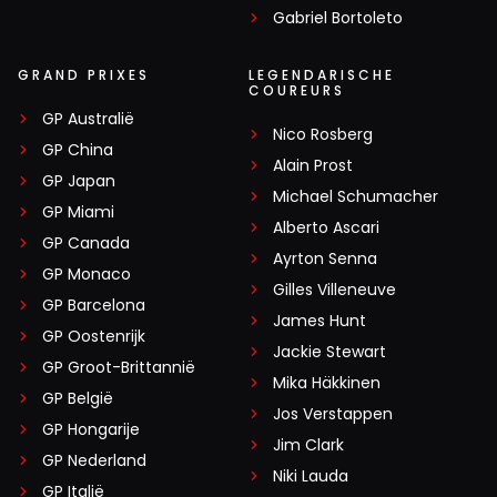
Gabriel Bortoleto
GRAND PRIXES
LEGENDARISCHE
COUREURS
GP Australië
Nico Rosberg
GP China
Alain Prost
GP Japan
Michael Schumacher
GP Miami
Alberto Ascari
GP Canada
Ayrton Senna
GP Monaco
Gilles Villeneuve
GP Barcelona
James Hunt
GP Oostenrijk
Jackie Stewart
GP Groot-Brittannië
Mika Häkkinen
GP België
Jos Verstappen
GP Hongarije
Jim Clark
GP Nederland
Niki Lauda
GP Italië