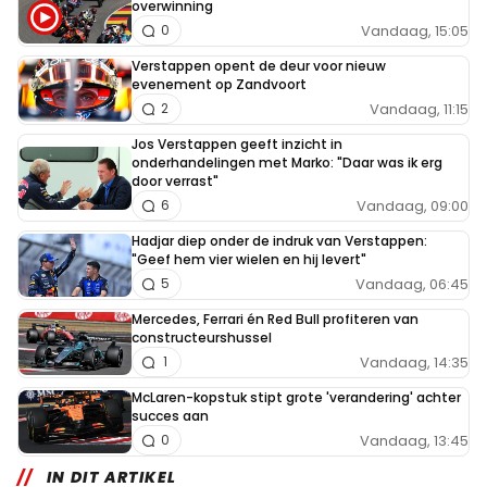
overwinning
Vandaag, 15:05
0
Verstappen opent de deur voor nieuw
evenement op Zandvoort
Vandaag, 11:15
2
Jos Verstappen geeft inzicht in
onderhandelingen met Marko: "Daar was ik erg
door verrast"
Vandaag, 09:00
6
Hadjar diep onder de indruk van Verstappen:
"Geef hem vier wielen en hij levert"
Vandaag, 06:45
5
Mercedes, Ferrari én Red Bull profiteren van
constructeurshussel
Vandaag, 14:35
1
McLaren-kopstuk stipt grote 'verandering' achter
succes aan
Vandaag, 13:45
0
IN DIT ARTIKEL