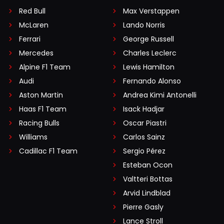
Red Bull
Max Verstappen
McLaren
Lando Norris
Ferrari
George Russell
Mercedes
Charles Leclerc
Alpine F1 Team
Lewis Hamilton
Audi
Fernando Alonso
Aston Martin
Andrea Kimi Antonelli
Haas F1 Team
Isack Hadjar
Racing Bulls
Oscar Piastri
Williams
Carlos Sainz
Cadillac F1 Team
Sergio Pérez
Esteban Ocon
Valtteri Bottas
Arvid Lindblad
Pierre Gasly
Lance Stroll