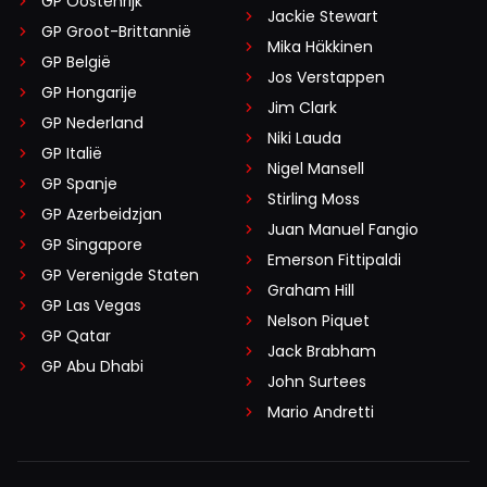
GP Oostenrijk
Jackie Stewart
GP Groot-Brittannië
Mika Häkkinen
GP België
Jos Verstappen
GP Hongarije
Jim Clark
GP Nederland
Niki Lauda
GP Italië
Nigel Mansell
GP Spanje
Stirling Moss
GP Azerbeidzjan
Juan Manuel Fangio
GP Singapore
Emerson Fittipaldi
GP Verenigde Staten
Graham Hill
GP Las Vegas
Nelson Piquet
GP Qatar
Jack Brabham
GP Abu Dhabi
John Surtees
Mario Andretti