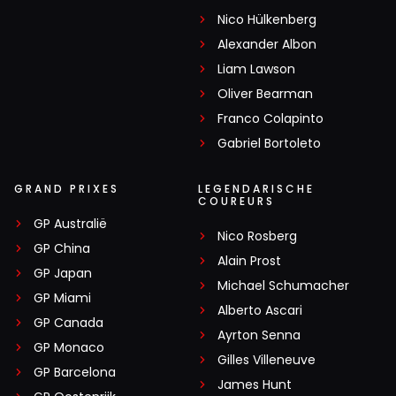
Nico Hülkenberg
Alexander Albon
Liam Lawson
Oliver Bearman
Franco Colapinto
Gabriel Bortoleto
GRAND PRIXES
LEGENDARISCHE
COUREURS
GP Australië
Nico Rosberg
GP China
Alain Prost
GP Japan
Michael Schumacher
GP Miami
Alberto Ascari
GP Canada
Ayrton Senna
GP Monaco
Gilles Villeneuve
GP Barcelona
James Hunt