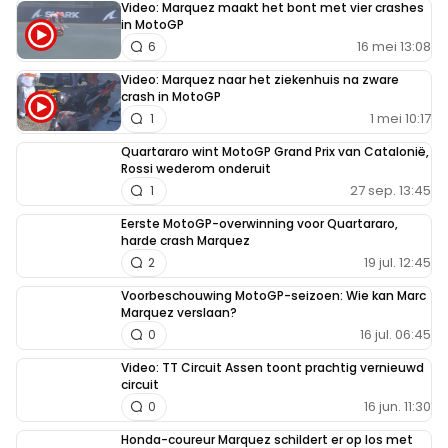
Video: Marquez maakt het bont met vier crashes
in MotoGP
16 mei 13:08
6
Video: Marquez naar het ziekenhuis na zware
crash in MotoGP
1 mei 10:17
1
Quartararo wint MotoGP Grand Prix van Catalonië,
Rossi wederom onderuit
27 sep. 13:45
1
Eerste MotoGP-overwinning voor Quartararo,
harde crash Marquez
19 jul. 12:45
2
Voorbeschouwing MotoGP-seizoen: Wie kan Marc
Marquez verslaan?
16 jul. 06:45
0
Video: TT Circuit Assen toont prachtig vernieuwd
circuit
16 jun. 11:30
0
Honda-coureur Marquez schildert er op los met