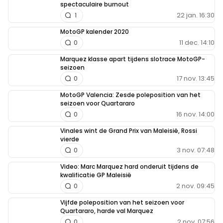
spectaculaire burnout
22 jan. 16:30
1
MotoGP kalender 2020
11 dec. 14:10
0
Marquez klasse apart tijdens slotrace MotoGP-
seizoen
17 nov. 13:45
0
MotoGP Valencia: Zesde poleposition van het
seizoen voor Quartararo
16 nov. 14:00
0
Vinales wint de Grand Prix van Maleisië, Rossi
vierde
3 nov. 07:48
0
Video: Marc Marquez hard onderuit tijdens de
kwalificatie GP Maleisië
2 nov. 09:45
0
Vijfde poleposition van het seizoen voor
Quartararo, harde val Marquez
2 nov. 07:56
0