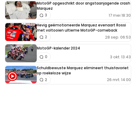
MotoGP opgeschrikt door angstaanjagende crash
Marquez
17 mei 18:30
3
Hevig geëmotioneerde Marquez evenaart Rossi
met voltooien ultieme MotoGP-comeback
28 sep. 06:53
2
MotoGP-kalender 2024
3 okt. 13:43
0
Schuldbewuste Marquez elimineert thuisfavoriet
op roekeloze wijze
26 mrt. 14:00
2