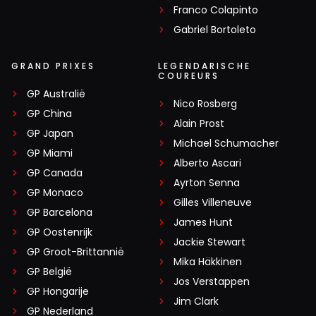
Franco Colapinto
Gabriel Bortoleto
GRAND PRIXES
LEGENDARISCHE
COUREURS
GP Australië
Nico Rosberg
GP China
Alain Prost
GP Japan
Michael Schumacher
GP Miami
Alberto Ascari
GP Canada
Ayrton Senna
GP Monaco
Gilles Villeneuve
GP Barcelona
James Hunt
GP Oostenrijk
Jackie Stewart
GP Groot-Brittannië
Mika Häkkinen
GP België
Jos Verstappen
GP Hongarije
Jim Clark
GP Nederland