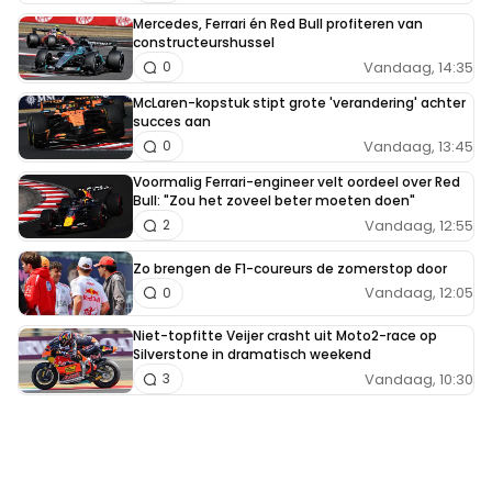
Mercedes, Ferrari én Red Bull profiteren van
constructeurshussel
Vandaag, 14:35
0
McLaren-kopstuk stipt grote 'verandering' achter
succes aan
Vandaag, 13:45
0
Voormalig Ferrari-engineer velt oordeel over Red
Bull: "Zou het zoveel beter moeten doen"
Vandaag, 12:55
2
Zo brengen de F1-coureurs de zomerstop door
Vandaag, 12:05
0
Niet-topfitte Veijer crasht uit Moto2-race op
Silverstone in dramatisch weekend
Vandaag, 10:30
3