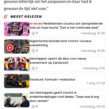
gewoon letterlijk om het aanpassen en daar had ik
gewoon de tijd niet voor."
MEEST GELEZEN
Nederlandse coureur zet aansprekende
INTERVIEW
titel uit haar hoofd: "Dat is het minimale doel"
Vandaag, 15:25
0
Gigantische blunder kost moto2-coureur
overwinning
Vandaag, 15:05
0
Verstappen opent de deur voor nieuw
evenement op Zandvoort
Vandaag, 11:15
2
Vacature: Formule 1-redacteur
7 aug. 07:20
Jos Verstappen geeft inzicht in
onderhandelingen met Marko: "Daar was ik erg
door verrast"
Vandaag, 09:00
6