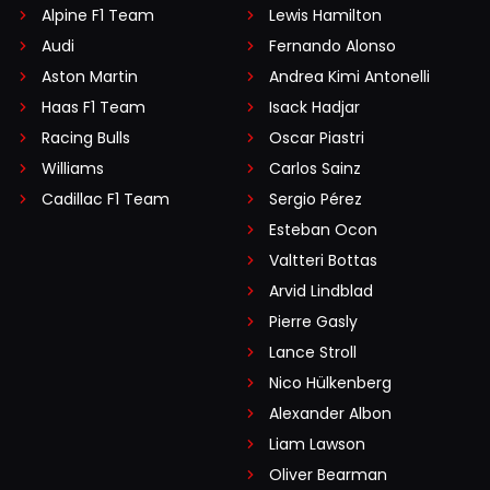
Alpine F1 Team
Lewis Hamilton
Audi
Fernando Alonso
Aston Martin
Andrea Kimi Antonelli
Haas F1 Team
Isack Hadjar
Racing Bulls
Oscar Piastri
Williams
Carlos Sainz
Cadillac F1 Team
Sergio Pérez
Esteban Ocon
Valtteri Bottas
Arvid Lindblad
Pierre Gasly
Lance Stroll
Nico Hülkenberg
Alexander Albon
Liam Lawson
Oliver Bearman