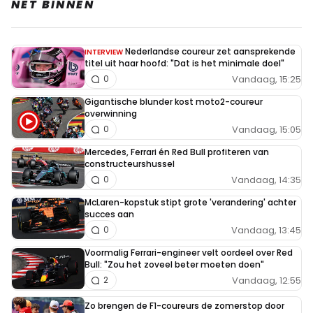
NET BINNEN
Nederlandse coureur zet aansprekende
INTERVIEW
titel uit haar hoofd: "Dat is het minimale doel"
Vandaag, 15:25
0
Gigantische blunder kost moto2-coureur
overwinning
Vandaag, 15:05
0
Mercedes, Ferrari én Red Bull profiteren van
constructeurshussel
Vandaag, 14:35
0
McLaren-kopstuk stipt grote 'verandering' achter
succes aan
Vandaag, 13:45
0
Voormalig Ferrari-engineer velt oordeel over Red
Bull: "Zou het zoveel beter moeten doen"
Vandaag, 12:55
2
Zo brengen de F1-coureurs de zomerstop door