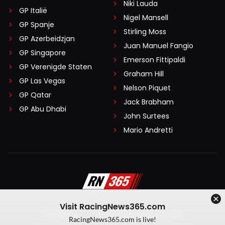
Niki Lauda
GP Italië
Nigel Mansell
GP Spanje
Stirling Moss
GP Azerbeidzjan
Juan Manuel Fangio
GP Singapore
Emerson Fittipaldi
GP Verenigde Staten
Graham Hill
GP Las Vegas
Nelson Piquet
GP Qatar
Jack Brabham
GP Abu Dhabi
John Surtees
Mario Andretti
Visit RacingNews365.com
Disclaimer
Algemene voorwaarden
RacingNews365.com is live!