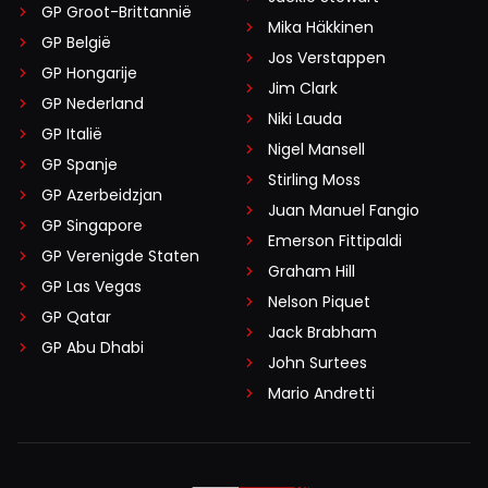
GP Groot-Brittannië
Mika Häkkinen
GP België
Jos Verstappen
GP Hongarije
Jim Clark
GP Nederland
Niki Lauda
GP Italië
Nigel Mansell
GP Spanje
Stirling Moss
GP Azerbeidzjan
Juan Manuel Fangio
GP Singapore
Emerson Fittipaldi
GP Verenigde Staten
Graham Hill
GP Las Vegas
Nelson Piquet
GP Qatar
Jack Brabham
GP Abu Dhabi
John Surtees
Mario Andretti