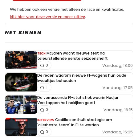
We hebben ook een versie met alleen de race en kwalificatie.
klik hier voor deze versie en meer uitleg
.
NET BINNEN
McLaren wacht nieuwe test na
TECH
teleurstellende eerste seizoenshelft
Vandaag, 18:00
0
De reden waarom nieuwe F1-wagens hun oude
kwaaltjes behouden
Vandaag, 17:05
1
De verrassende F1-statistiek waarin Hadjar
Verstappen het nakijken geeft
Vandaag, 16:15
0
Cadillac onthult strategie om
INTERVIEW
'allerbeste team' in F1 te worden
Vandaag, 15:25
0