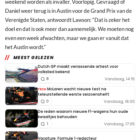
weekend worden als invaller. Voorlopig. Gevraagd of
Daniel weer terug is in Austin voor de Grand Prix van de
Verenigde Staten, antwoordt Lawson: "Dat is zeker het
doel en dat is ook meer dan aannemelijk. We moeten nog
even een week afwachten, maar we gaan er vanuit dat
het Austin wordt."
MEEST GELEZEN
Dutch GP maakt verrassende artiest voor
volkslied bekend
Vandaag, 14:15
8
McLaren wacht nieuwe test na
TECH
teleurstellende eerste seizoenshelft
Vandaag, 18:00
0
De reden waarom nieuwe F1-wagens hun oude
kwaaltjes behouden
Vandaag, 17:05
1
Vacature: Formule 1-redacteur