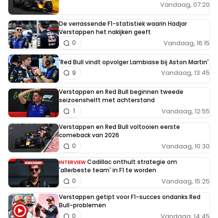
Vandaag, 07:20
De verrassende F1-statistiek waarin Hadjar
Verstappen het nakijken geeft
Vandaag, 16:15
0
'Red Bull vindt opvolger Lambiase bij Aston Martin'
Vandaag, 13:45
9
Verstappen en Red Bull beginnen tweede
seizoenshelft met achterstand
Vandaag, 12:55
1
Verstappen en Red Bull voltooien eerste
comeback van 2026
Vandaag, 10:30
0
Cadillac onthult strategie om
INTERVIEW
'allerbeste team' in F1 te worden
Vandaag, 15:25
0
Verstappen getipt voor F1-succes ondanks Red
Bull-problemen
Vandaag, 14:45
0