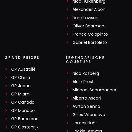
Nico Hülkenberg
Alexander Albon
Liam Lawson
Oliver Bearman
Franco Colapinto
Gabriel Bortoleto
GRAND PRIXES
LEGENDARISCHE
COUREURS
GP Australië
Nico Rosberg
GP China
Alain Prost
GP Japan
Michael Schumacher
GP Miami
Alberto Ascari
GP Canada
Ayrton Senna
GP Monaco
Gilles Villeneuve
GP Barcelona
James Hunt
GP Oostenrijk
Jackie Stewart