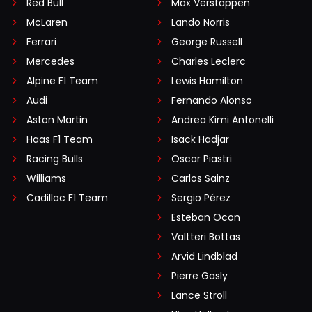
Red Bull
Max Verstappen
McLaren
Lando Norris
Ferrari
George Russell
Mercedes
Charles Leclerc
Alpine F1 Team
Lewis Hamilton
Audi
Fernando Alonso
Aston Martin
Andrea Kimi Antonelli
Haas F1 Team
Isack Hadjar
Racing Bulls
Oscar Piastri
Williams
Carlos Sainz
Cadillac F1 Team
Sergio Pérez
Esteban Ocon
Valtteri Bottas
Arvid Lindblad
Pierre Gasly
Lance Stroll