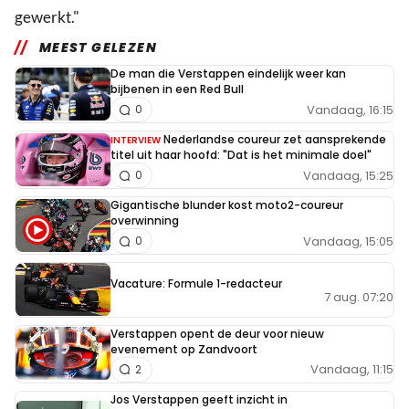
gewerkt."
MEEST GELEZEN
De man die Verstappen eindelijk weer kan
bijbenen in een Red Bull
Vandaag, 16:15
0
Nederlandse coureur zet aansprekende
INTERVIEW
titel uit haar hoofd: "Dat is het minimale doel"
Vandaag, 15:25
0
Gigantische blunder kost moto2-coureur
overwinning
Vandaag, 15:05
0
Vacature: Formule 1-redacteur
7 aug. 07:20
Verstappen opent de deur voor nieuw
evenement op Zandvoort
Vandaag, 11:15
2
Jos Verstappen geeft inzicht in