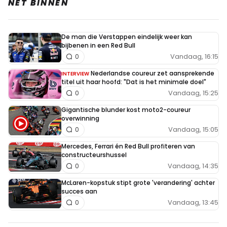
NET BINNEN
De man die Verstappen eindelijk weer kan
bijbenen in een Red Bull
Vandaag, 16:15
0
Nederlandse coureur zet aansprekende
INTERVIEW
titel uit haar hoofd: "Dat is het minimale doel"
Vandaag, 15:25
0
Gigantische blunder kost moto2-coureur
overwinning
Vandaag, 15:05
0
Mercedes, Ferrari én Red Bull profiteren van
constructeurshussel
Vandaag, 14:35
0
McLaren-kopstuk stipt grote 'verandering' achter
succes aan
Vandaag, 13:45
0