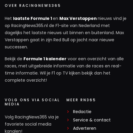
OVER RACINGNEWS365
Het
laatste Formule 1
en
Max Verstappen
nieuws vind je
op RacingNews365.nl de F1-site van Nederland met
dagelijks het laatste nieuws uit binnen en buitenland. Max
Verstappen gaat in zijn Red Bull op jacht naar nieuwe
successen.
Bekijk de
Formule 1 kalender
voor een overzicht van alle
races, met uitgebreide informatie van de races en real-
time informatie. Wil je F1 op TV kijken bekijk dan het
complete overzicht!
VOLG ONS VIA SOCIAL
MEER RN365
MEDIA
Redactie
Volg RacingNews365 via je
Service & contact
favoriete social media
Adverteren
kanalen!