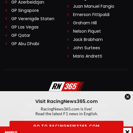
GP Azerbeidzjan
Juan Manuel Fangio
GP Singapore
Emerson Fittipaldi
GP Verenigde Staten
Graham Hill
GP Las Vegas
Nelson Piquet
GP Qatar
Jack Brabham
GP Abu Dhabi
John Surtees
Mario Andretti
Visit RacingNews365.com
Disclaimer
Algemene voorwaarden
RacingNews365.com is live!
Privacy Policy
Created by On Your Marks
Read the latest F1 news in English.
Privacy manager
Kansspeluitingen
GO TO RACINGNEWS365.COM
MARKO