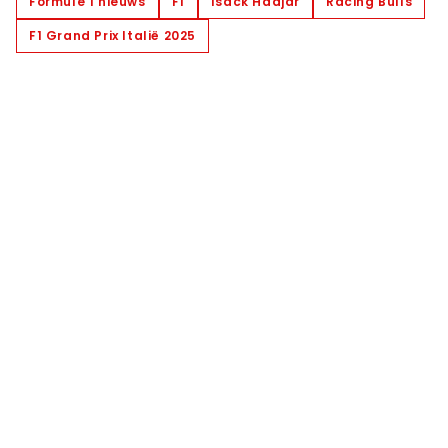
Formule 1 nieuws
F1
Isack Hadjar
Racing Bulls
F1 Grand Prix Italië 2025