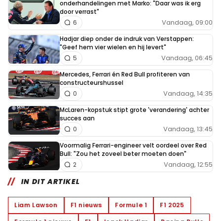
onderhandelingen met Marko: "Daar was ik erg
door verrast"
Vandaag, 09:00
6
Hadjar diep onder de indruk van Verstappen:
"Geef hem vier wielen en hij levert"
Vandaag, 06:45
5
Mercedes, Ferrari én Red Bull profiteren van
constructeurshussel
Vandaag, 14:35
0
McLaren-kopstuk stipt grote 'verandering' achter
succes aan
Vandaag, 13:45
0
Voormalig Ferrari-engineer velt oordeel over Red
Bull: "Zou het zoveel beter moeten doen"
Vandaag, 12:55
2
IN DIT ARTIKEL
Liam Lawson
F1 nieuws
Formule 1
F1 2025