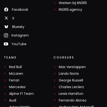
Werken bij RN365
Facebook
RN365.agency
X
Bluesky
Instagram
YouTube
TEAMS
COUREURS
Red Bull
Max Verstappen
McLaren
Lando Norris
Ferrari
George Russell
Mercedes
Charles Leclerc
Alpine F1 Team
Lewis Hamilton
Audi
Fernando Alonso
Aston Martin
Andrea Kimi Antonelli