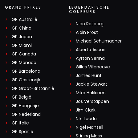
GRAND PRIXES
LEGENDARISCHE
COUREURS
GP Australië
Nico Rosberg
GP China
Alain Prost
GP Japan
Michael Schumacher
GP Miami
Alberto Ascari
GP Canada
Ayrton Senna
GP Monaco
Gilles Villeneuve
GP Barcelona
James Hunt
GP Oostenrijk
Jackie Stewart
GP Groot-Brittannië
Mika Häkkinen
GP België
Jos Verstappen
GP Hongarije
Jim Clark
GP Nederland
Niki Lauda
GP Italië
Nigel Mansell
GP Spanje
Stirling Moss