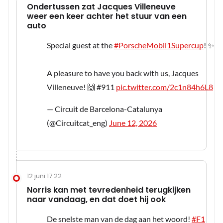
Ondertussen zat Jacques Villeneuve
weer een keer achter het stuur van een
auto
Special guest at the
#PorscheMobil1Supercup
! ✨
A pleasure to have you back with us, Jacques
Villeneuve! 🙌 #911
pic.twitter.com/2c1n84h6L8
— Circuit de Barcelona-Catalunya
(@Circuitcat_eng)
June 12, 2026
12 juni 17:22
Norris kan met tevredenheid terugkijken
naar vandaag, en dat doet hij ook
De snelste man van de dag aan het woord!
#F1