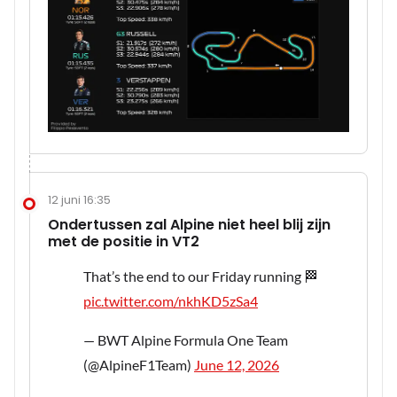
12 juni 16:35
Ondertussen zal Alpine niet heel blij zijn
met de positie in VT2
That’s the end to our Friday running 🏁
pic.twitter.com/nkhKD5zSa4
— BWT Alpine Formula One Team
(@AlpineF1Team)
June 12, 2026