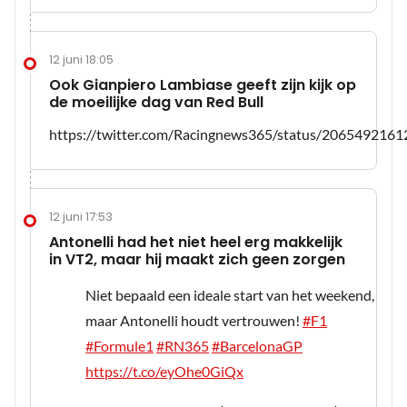
12 juni 18:05
Ook Gianpiero Lambiase geeft zijn kijk op
de moeilijke dag van Red Bull
https://twitter.com/Racingnews365/status/206549216
12 juni 17:53
Antonelli had het niet heel erg makkelijk
in VT2, maar hij maakt zich geen zorgen
Niet bepaald een ideale start van het weekend,
maar Antonelli houdt vertrouwen!
#F1
#Formule1
#RN365
#BarcelonaGP
https://t.co/eyOhe0GiQx