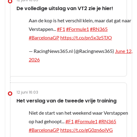
De volledige uitslag van VT2 zie je hier!
Aan de kop is het verschil klein, maar dat gat naar
Verstappen...
#F1
#Formule1
#RN365
#BarcelonaGP
https://t.co/pn5x3z5TJO
— RacingNews365.nl (@Racingnews365)
June 12,
2026
12 juni 16:03
Het verslag van de tweede vrije training
Niet de start van het weekend waar Verstappen
op had gehoopt...
#F1
#Formule1
#RN365
#BarcelonaGP
https://t.co/gG0zn6oiVG