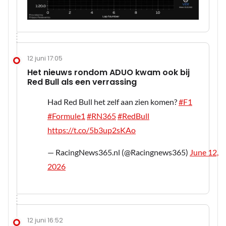
12 juni 17:05
Het nieuws rondom ADUO kwam ook bij
Red Bull als een verrassing
Had Red Bull het zelf aan zien komen?
#F1
#Formule1
#RN365
#RedBull
https://t.co/5b3up2sKAo
— RacingNews365.nl (@Racingnews365)
June 12,
2026
12 juni 16:52