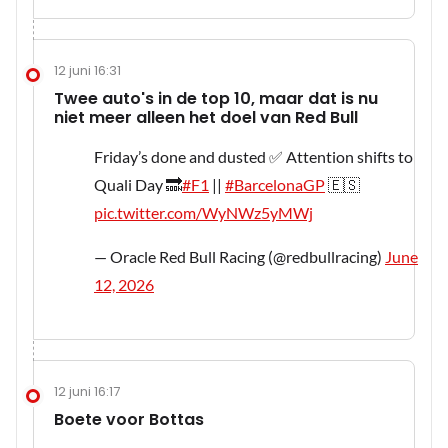
12 juni 16:31
Twee auto's in de top 10, maar dat is nu
niet meer alleen het doel van Red Bull
Friday’s done and dusted ✅ Attention shifts to
Quali Day 🔜
#F1
||
#BarcelonaGP
🇪🇸
pic.twitter.com/WyNWz5yMWj
— Oracle Red Bull Racing (@redbullracing)
June
12, 2026
12 juni 16:17
Boete voor Bottas