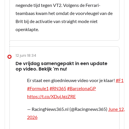
negende tijd tegen VT2. Volgens de Ferrari-
teambaas kwam het omdat de voorvleugel van de
Brit bij de activatie van straight mode niet
openklapte.
12 juni 18:34
De vrijdag samengepakt in een update
op video. Bekijk 'm nu!
Er staat een gloednieuwe video voor je klaar!
#F1
#Formule1
#RN365
#BarcelonaGP
https://t.co/XDujJgzZRE
— RacingNews365.nl (@Racingnews365)
June 12,
2026