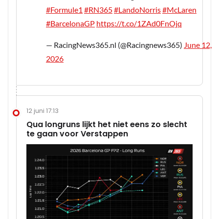
#Formule1
#RN365
#LandoNorris
#McLaren
#BarcelonaGP
https://t.co/1ZAd0FnOjq
— RacingNews365.nl (@Racingnews365)
June 12,
2026
12 juni 17:13
Qua longruns lijkt het niet eens zo slecht
te gaan voor Verstappen