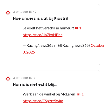
3 oktober 15:47
Hoe anders is dat bij Piastri!
Je voelt het verschil in humeur!
#F1
https://t.co/lIa7koNBha
— RacingNews365.nl (@Racingnews365)
October
3, 2025
3 oktober 15:17
Norris is niet echt blij...
Werk aan de winkel bij McLaren!
#F1
https://t.co/ESpYrr5wlm