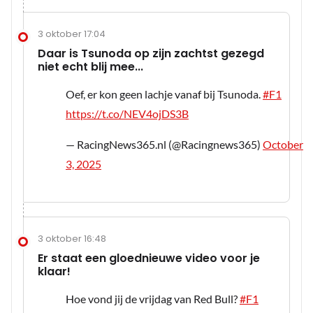
3 oktober 17:04
Daar is Tsunoda op zijn zachtst gezegd
niet echt blij mee...
Oef, er kon geen lachje vanaf bij Tsunoda.
#F1
https://t.co/NEV4ojDS3B
— RacingNews365.nl (@Racingnews365)
October
3, 2025
3 oktober 16:48
Er staat een gloednieuwe video voor je
klaar!
Hoe vond jij de vrijdag van Red Bull?
#F1