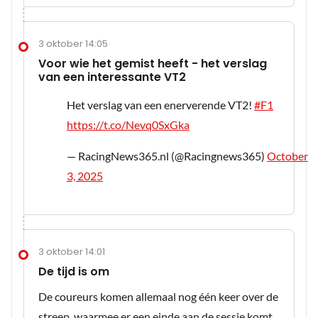
3 oktober 14:05
Voor wie het gemist heeft - het verslag
van een interessante VT2
Het verslag van een enerverende VT2!
#F1
https://t.co/Nevq0SxGka
— RacingNews365.nl (@Racingnews365)
October
3, 2025
3 oktober 14:01
De tijd is om
De coureurs komen allemaal nog één keer over de
streep, waarmee er een einde aan de sessie komt.