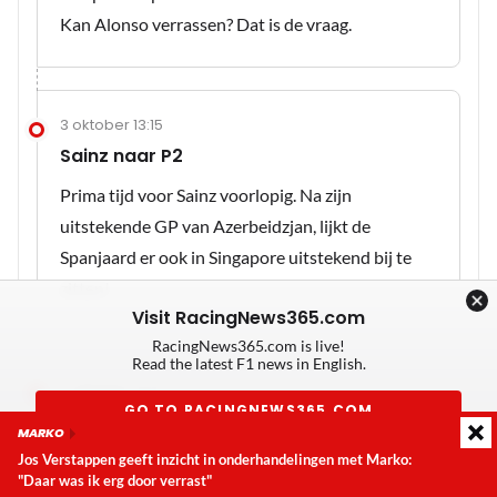
Kan Alonso verrassen? Dat is de vraag.
3 oktober 13:15
Sainz naar P2
Prima tijd voor Sainz voorlopig. Na zijn
uitstekende GP van Azerbeidzjan, lijkt de
Spanjaard er ook in Singapore uitstekend bij te
zitten!
Visit RacingNews365.com
RacingNews365.com is live!
Read the latest F1 news in English.
3 oktober 13:14
GO TO RACINGNEWS365.COM
Op de limiet
MARKO
De coureurs lijken al wat meer de randjes op te
Jos Verstappen geeft inzicht in onderhandelingen met Marko:
Don't show again
"Daar was ik erg door verrast"
Laatste update:
zondag 9 augustus 2026 15:56
zoeken, vergeleken met VT1. Het is de vraag of