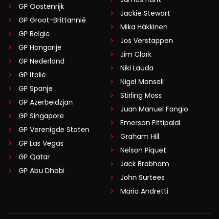
GP Oostenrijk
Jackie Stewart
GP Groot-Brittannië
Mika Häkkinen
GP België
Jos Verstappen
GP Hongarije
Jim Clark
GP Nederland
Niki Lauda
GP Italië
Nigel Mansell
GP Spanje
Stirling Moss
GP Azerbeidzjan
Juan Manuel Fangio
GP Singapore
Emerson Fittipaldi
GP Verenigde Staten
Graham Hill
GP Las Vegas
Nelson Piquet
GP Qatar
Jack Brabham
GP Abu Dhabi
John Surtees
Mario Andretti