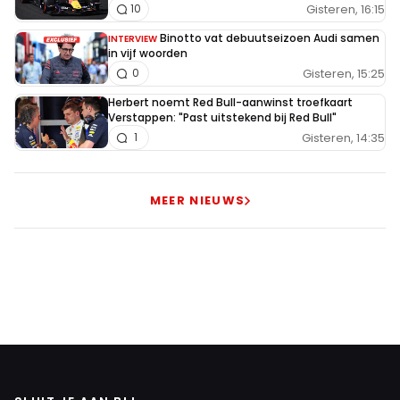
Gisteren, 16:15
10
Binotto vat debuutseizoen Audi samen
INTERVIEW
in vijf woorden
Gisteren, 15:25
0
Herbert noemt Red Bull-aanwinst troefkaart
Verstappen: "Past uitstekend bij Red Bull"
Gisteren, 14:35
1
MEER NIEUWS