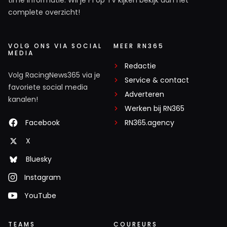
time informatie. Wil je F1 op TV kijken bekijk dan het
complete overzicht!
VOLG ONS VIA SOCIAL
MEER RN365
MEDIA
Redactie
Volg RacingNews365 via je
Service & contact
favoriete social media
Adverteren
kanalen!
Werken bij RN365
Facebook
RN365.agency
X
Bluesky
Instagram
YouTube
TEAMS
COUREURS