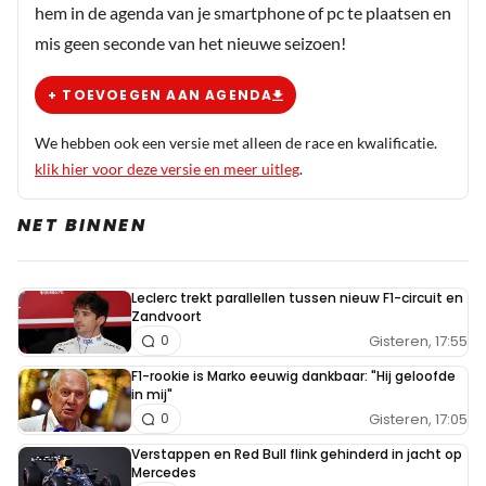
hem in de agenda van je smartphone of pc te plaatsen en
Dit bericht is aangepast op:
23-09
mis geen seconde van het nieuwe seizoen!
HaroldLT
+ TOEVOEGEN AAN AGENDA
23 september 2025 08:03
Toevallig zag ik hem vanmorgen om 05:45 uur op een
We hebben ook een versie met alleen de race en kwalificatie.
Puch Maxi het locale huis aan huis blad bezorgen. Het
klik hier voor deze versie en meer uitleg
.
is dat ik moest pissen, anders had ik hem natuurlijk
NET BINNEN
niet gezien. Geen wonder dat hij het breed kan laten
hangen.
Leclerc trekt parallellen tussen nieuw F1-circuit en
Zandvoort
Gisteren, 17:55
0
F1-rookie is Marko eeuwig dankbaar: "Hij geloofde
in mij"
Gisteren, 17:05
0
Verstappen en Red Bull flink gehinderd in jacht op
Mercedes