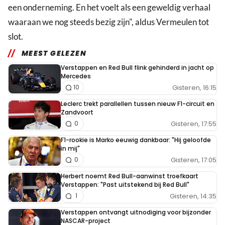
een onderneming. En het voelt als een geweldig verhaal
waaraan we nog steeds bezig zijn", aldus Vermeulen tot
slot.
MEEST GELEZEN
Verstappen en Red Bull flink gehinderd in jacht op
Mercedes
Gisteren, 16:15
10
Leclerc trekt parallellen tussen nieuw F1-circuit en
Zandvoort
Gisteren, 17:55
0
F1-rookie is Marko eeuwig dankbaar: "Hij geloofde
in mij"
Gisteren, 17:05
0
Herbert noemt Red Bull-aanwinst troefkaart
Verstappen: "Past uitstekend bij Red Bull"
Gisteren, 14:35
1
Verstappen ontvangt uitnodiging voor bijzonder
NASCAR-project