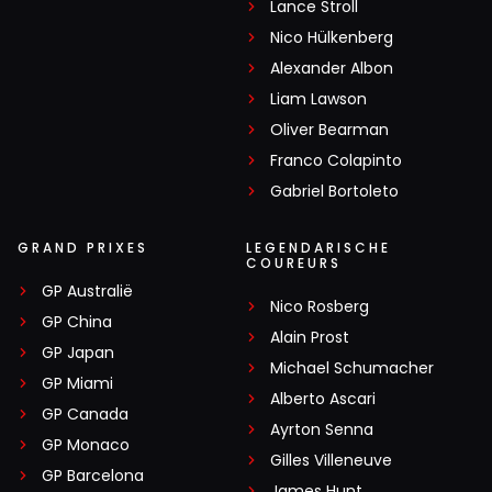
Lance Stroll
Nico Hülkenberg
Alexander Albon
Liam Lawson
Oliver Bearman
Franco Colapinto
Gabriel Bortoleto
GRAND PRIXES
LEGENDARISCHE
COUREURS
GP Australië
Nico Rosberg
GP China
Alain Prost
GP Japan
Michael Schumacher
GP Miami
Alberto Ascari
GP Canada
Ayrton Senna
GP Monaco
Gilles Villeneuve
GP Barcelona
James Hunt