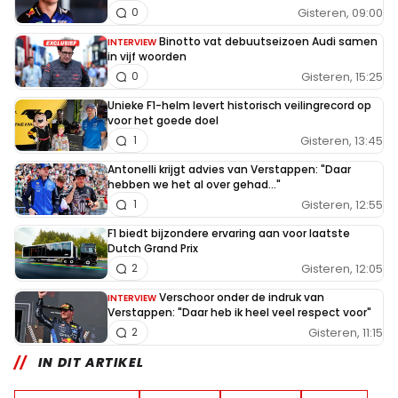
Gisteren, 09:00
0
Binotto vat debuutseizoen Audi samen
INTERVIEW
in vijf woorden
Gisteren, 15:25
0
Unieke F1-helm levert historisch veilingrecord op
voor het goede doel
Gisteren, 13:45
1
Antonelli krijgt advies van Verstappen: "Daar
hebben we het al over gehad..."
Gisteren, 12:55
1
F1 biedt bijzondere ervaring aan voor laatste
Dutch Grand Prix
Gisteren, 12:05
2
Verschoor onder de indruk van
INTERVIEW
Verstappen: "Daar heb ik heel veel respect voor"
Gisteren, 11:15
2
IN DIT ARTIKEL