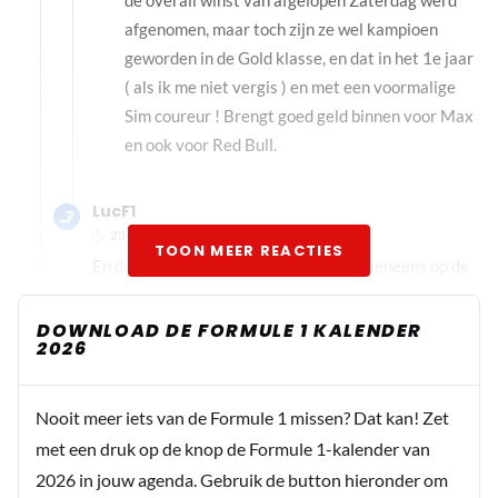
de overall winst van afgelopen Zaterdag werd
afgenomen, maar toch zijn ze wel kampioen
geworden in de Gold klasse, en dat in het 1e jaar
( als ik me niet vergis ) en met een voormalige
Sim coureur ! Brengt goed geld binnen voor Max
en ook voor Red Bull.
LucF1
23 september 2025 06:55
TOON MEER REACTIES
En dan te bedenken dat hij zijn zusje eveneens op de
loonlijst heeft staan. Max is eigenaar van een aantal
ondernemingen waarin in één van deze
DOWNLOAD DE FORMULE 1 KALENDER
2026
ondernemingen hij verloond wordt, dus met oog op
‘kunnen betalen’ is met een simpel, misschien voor
sommigen een ietwat gecompliceerder
Nooit meer iets van de Formule 1 missen? Dat kan! Zet
rekensommetje, jouw understatement wel te
met een druk op de knop de Formule 1-kalender van
verklaren, hoor 😉 *_betaalt_ ** _bij_
2026 in jouw agenda. Gebruik de button hieronder om