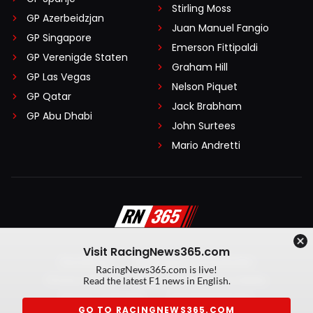
Stirling Moss
GP Azerbeidzjan
Juan Manuel Fangio
GP Singapore
Emerson Fittipaldi
GP Verenigde Staten
Graham Hill
GP Las Vegas
Nelson Piquet
GP Qatar
Jack Brabham
GP Abu Dhabi
John Surtees
Mario Andretti
Visit RacingNews365.com
Disclaimer
Algemene voorwaarden
RacingNews365.com is live!
Privacy Policy
Created by On Your Marks
Read the latest F1 news in English.
Privacy manager
Kansspeluitingen
GO TO RACINGNEWS365.COM