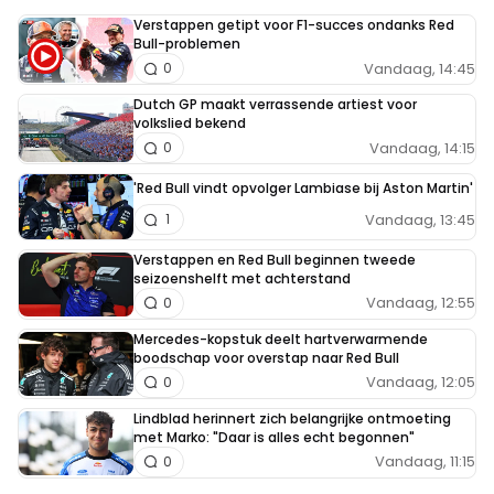
Verstappen getipt voor F1-succes ondanks Red
Bull-problemen
Vandaag, 14:45
0
Dutch GP maakt verrassende artiest voor
volkslied bekend
Vandaag, 14:15
0
'Red Bull vindt opvolger Lambiase bij Aston Martin'
Vandaag, 13:45
1
Verstappen en Red Bull beginnen tweede
seizoenshelft met achterstand
Vandaag, 12:55
0
Mercedes-kopstuk deelt hartverwarmende
boodschap voor overstap naar Red Bull
Vandaag, 12:05
0
Lindblad herinnert zich belangrijke ontmoeting
met Marko: "Daar is alles echt begonnen"
Vandaag, 11:15
0