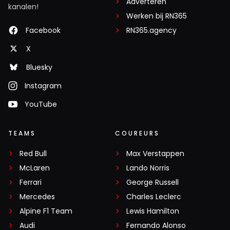
Adverteren
kanalen!
Werken bij RN365
Facebook
RN365.agency
X
Bluesky
Instagram
YouTube
TEAMS
COUREURS
Red Bull
Max Verstappen
McLaren
Lando Norris
Ferrari
George Russell
Mercedes
Charles Leclerc
Alpine F1 Team
Lewis Hamilton
Audi
Fernando Alonso