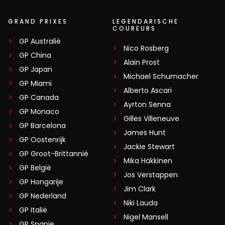
GRAND PRIXES
LEGENDARISCHE
COUREURS
GP Australië
Nico Rosberg
GP China
Alain Prost
GP Japan
Michael Schumacher
GP Miami
Alberto Ascari
GP Canada
Ayrton Senna
GP Monaco
Gilles Villeneuve
GP Barcelona
James Hunt
GP Oostenrijk
Jackie Stewart
GP Groot-Brittannië
Mika Häkkinen
GP België
Jos Verstappen
GP Hongarije
Jim Clark
GP Nederland
Niki Lauda
GP Italië
Nigel Mansell
GP Spanje