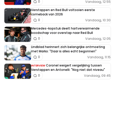
Vandaag, 12:55
0
Verstappen en Red Bull voltooien eerste
comeback van 2026
Vandaag, 10:30
0
Mercedes-kopstuk deelt hartverwarmende
boodschap voor overstap naar Red Bull
Vandaag, 12:05
0
Lindblad herinnert zich belangrijke ontmoeting
met Marko: "Daar is alles echt begonnen"
Vandaag, 11:15
0
Coronel weigert vergelijking tussen
INTERVIEW
Verstappen en Antonelli: "Nog niet dat niveau"
Vandaag, 09:45
0