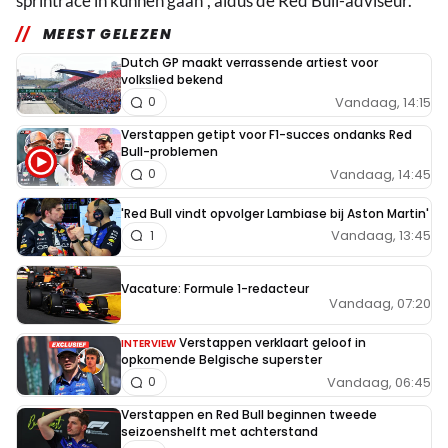
sprintrace in kunnen gaan", aldus de Red Bull-adviseur.
MEEST GELEZEN
Dutch GP maakt verrassende artiest voor
volkslied bekend
Vandaag, 14:15
0
Verstappen getipt voor F1-succes ondanks Red
Bull-problemen
Vandaag, 14:45
0
'Red Bull vindt opvolger Lambiase bij Aston Martin'
Vandaag, 13:45
1
Vacature: Formule 1-redacteur
Vandaag, 07:20
Verstappen verklaart geloof in
INTERVIEW
opkomende Belgische superster
Vandaag, 06:45
0
Verstappen en Red Bull beginnen tweede
seizoenshelft met achterstand