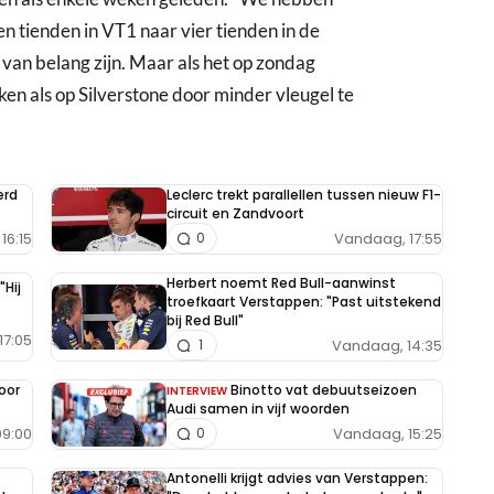
en tienden in VT1 naar vier tienden in de
 van belang zijn. Maar als het op zondag
ken als op Silverstone door minder vleugel te
erd
Leclerc trekt parallellen tussen nieuw F1-
circuit en Zandvoort
16:15
Vandaag, 17:55
0
Herbert noemt Red Bull-aanwinst
"Hij
troefkaart Verstappen: "Past uitstekend
bij Red Bull"
17:05
Vandaag, 14:35
1
oor
Binotto vat debuutseizoen
INTERVIEW
Audi samen in vijf woorden
9:00
Vandaag, 15:25
0
Antonelli krijgt advies van Verstappen: