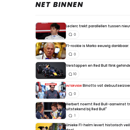
NET BINNEN
Leclerc trekt parallellen tussen nie
0
F1-rookie is Marko eeuwig dankbaar: "
0
Verstappen en Red Bull flink gehind
10
Binotto vat debuutseizoen
INTERVIEW
0
Herbert noemt Red Bull-aanwinst tr
uitstekend bij Red Bull"
1
Unieke F1-helm levert historisch ve
doel