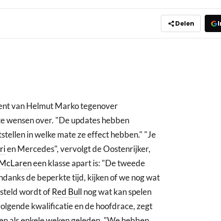
Delen
I
ement van Helmut Marko tegenover
 te wensen over. "De updates hebben
stellen in welke mate ze effect hebben." "Je
ri
en Mercedes", vervolgt de Oostenrijker,
McLaren
een klasse apart is: "De tweede
 ondanks de beperkte tijd, kijken of we nog wat
esteld wordt of
Red Bull
nog wat kan spelen
lgende kwalificatie en de hoofdrace, zegt
en als enkele weken geleden. "We hebben