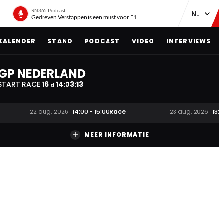
RN365 Podcast
Gedreven Verstappen is een must voor F1
KALENDER
STAND
PODCAST
VIDEO
INTERVIEWS
GP NEDERLAND
START RACE
16
14
:
03
:
12
d
Race
22 aug. 2026
14:00
-
15:00
23 aug. 2026
13
MEER INFORMATIE