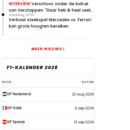
INTERVIEW
Verschoor onder de indruk
van Verstappen: "Daar heb ik heel veel
Vandaag, 10:30
respect voor"
Verbaal steekspel Mercedes vs. Ferrari
kan grote hoogten bereiken
MEER NIEUWS
F1-KALENDER 2026
F1-
RACE
DATUM
kalender
GP Nederland
23 aug 2026
2026
GP Italië
6 sep 2026
GP Spanje
13 sep 2026