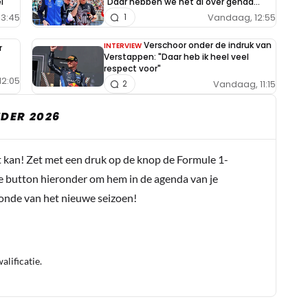
l
"Daar hebben we het al over gehad..."
13:45
Vandaag, 12:55
1
Verschoor onder de indruk van
INTERVIEW
r
Verstappen: "Daar heb ik heel veel
respect voor"
12:05
Vandaag, 11:15
2
DER 2026
t kan! Zet met een druk op de knop de Formule 1-
e button hieronder om hem in de agenda van je
conde van het nieuwe seizoen!
lificatie.