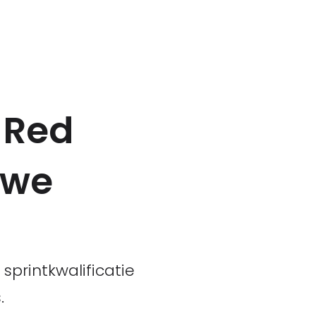
 Red
uwe
printkwalificatie
.