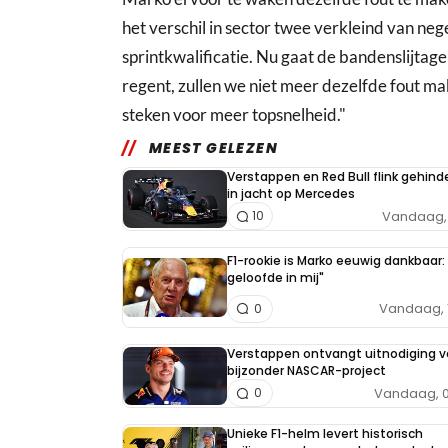
het verschil in sector twee verkleind van neg
sprintkwalificatie. Nu gaat de bandenslijtage
regent, zullen we niet meer dezelfde fout ma
steken voor meer topsnelheid."
MEEST GELEZEN
Verstappen en Red Bull flink gehind
in jacht op Mercedes
Vandaag, 
10
F1-rookie is Marko eeuwig dankbaar: 
geloofde in mij"
Vandaag, 
0
Verstappen ontvangt uitnodiging v
bijzonder NASCAR-project
Vandaag, 0
0
Unieke F1-helm levert historisch