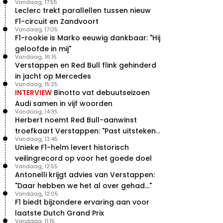
Vandaag, 17:55
Leclerc trekt parallellen tussen nieuw
F1-circuit en Zandvoort
Vandaag, 17:05
F1-rookie is Marko eeuwig dankbaar: "Hij
geloofde in mij"
Vandaag, 16:15
Verstappen en Red Bull flink gehinderd
in jacht op Mercedes
Vandaag, 15:25
INTERVIEW
Binotto vat debuutseizoen
Audi samen in vijf woorden
Vandaag, 14:35
Herbert noemt Red Bull-aanwinst
troefkaart Verstappen: "Past uitstekend
Vandaag, 13:45
bij Red Bull"
Unieke F1-helm levert historisch
veilingrecord op voor het goede doel
Vandaag, 12:55
Antonelli krijgt advies van Verstappen:
"Daar hebben we het al over gehad..."
Vandaag, 12:05
F1 biedt bijzondere ervaring aan voor
laatste Dutch Grand Prix
Vandaag, 11:15