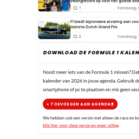
veilingrecord op voor het goede doe
Vandaag, 
1
F1 biedt bijzondere ervaring aan voo
laatste Dutch Grand Prix
Vandaag, 
2
DOWNLOAD DE FORMULE 1 KALEN
Nooit meer iets van de Formule 1 missen? Da
kalender van 2026 in jouw agenda. Gebruik d
smartphone of pc te plaatsen en mis geen se
+ TOEVOEGEN AAN AGENDA
We hebben ook een versie met alleen de race en kwa
klik hier voor deze versie en meer uitleg
.