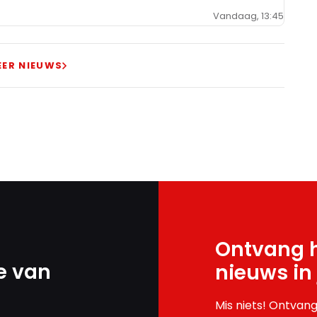
Vandaag, 13:45
EER NIEUWS
Ontvang h
e van
nieuws in
Mis niets! Ontvang