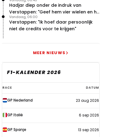
Vandaag, 06:45
met concurrentie
Hadjar diep onder de indruk van
Verstappen: "Geef hem vier wielen en hij
Vandaag, 06:00
levert"
Verstappen: "Ik hoef daar persoonlijk
niet de credits voor te krijgen"
MEER NIEUWS
F1-KALENDER 2026
F1-
RACE
DATUM
kalender
GP Nederland
23 aug 2026
2026
GP Italië
6 sep 2026
GP Spanje
13 sep 2026