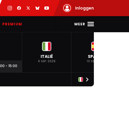
Inloggen
MEER
PREMIUM
ITALIË
SPANJE
6 SEP. 2026
13 SEP. 2026
:00
-
15:00