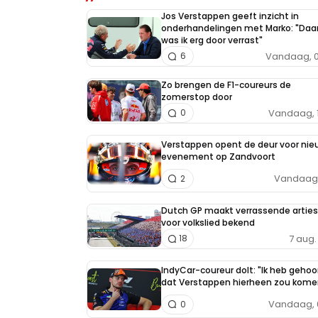
Jos Verstappen geeft inzicht in
onderhandelingen met Marko: "Daa
was ik erg door verrast"
Vandaag, 0
6
Zo brengen de F1-coureurs de
zomerstop door
Vandaag, 
0
Verstappen opent de deur voor nie
evenement op Zandvoort
Vandaag, 
2
Dutch GP maakt verrassende arties
voor volkslied bekend
7 aug. 
18
IndyCar-coureur dolt: "Ik heb gehoo
dat Verstappen hierheen zou kome
Vandaag, 
0