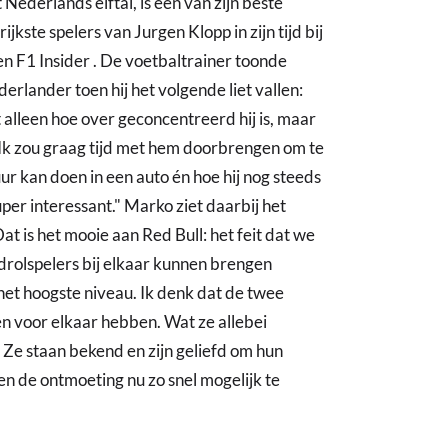
 Nederlands elftal, is een van zijn beste
kste spelers van Jurgen Klopp in zijn tijd bij
en F1 Insider . De voetbaltrainer toonde
erlander toen hij het volgende liet vallen:
t alleen hoe over geconcentreerd hij is, maar
! Ik zou graag tijd met hem doorbrengen om te
ur kan doen in een auto én hoe hij nog steeds
uper interessant." Marko ziet daarbij het
at is het mooie aan Red Bull: het feit dat we
rolspelers bij elkaar kunnen brengen
et hoogste niveau. Ik denk dat de twee
en voor elkaar hebben. Wat ze allebei
Ze staan bekend en zijn geliefd om hun
en de ontmoeting nu zo snel mogelijk te