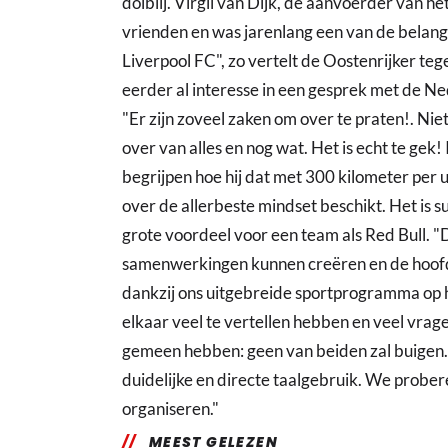
dolblij. Virgil van Dijk, de aanvoerder van het
vrienden en was jarenlang een van de belangrij
Liverpool FC", zo vertelt de Oostenrijker teg
eerder al interesse in een gesprek met de Ned
"Er zijn zoveel zaken om over te praten!. Nie
over van alles en nog wat. Het is echt te gek
begrijpen hoe hij dat met 300 kilometer per u
over de allerbeste mindset beschikt. Het is s
grote voordeel voor een team als Red Bull. "D
samenwerkingen kunnen creëren en de hoofd
dankzij ons uitgebreide sportprogramma op h
elkaar veel te vertellen hebben en veel vrag
gemeen hebben: geen van beiden zal buigen. 
duidelijke en directe taalgebruik. We prober
organiseren."
MEEST GELEZEN