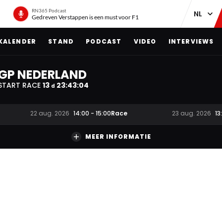
RN365 Podcast
Gedreven Verstappen is een must voor F1
KALENDER
STAND
PODCAST
VIDEO
INTERVIEWS
GP NEDERLAND
START RACE
13
23
:
43
:
03
d
Race
22 aug. 2026
14:00
-
15:00
23 aug. 2026
13
MEER INFORMATIE