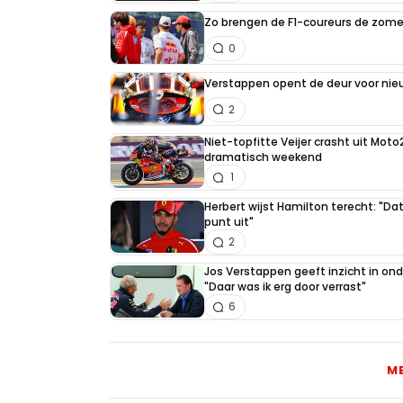
Zo brengen de F1-coureurs de zome
0
Verstappen opent de deur voor ni
2
Niet-topfitte Veijer crasht uit Moto
dramatisch weekend
1
Herbert wijst Hamilton terecht: "Dat
punt uit"
2
Jos Verstappen geeft inzicht in on
"Daar was ik erg door verrast"
6
M