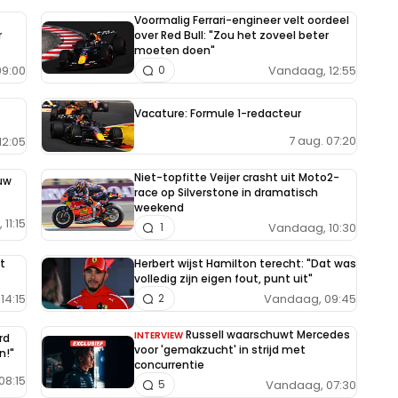
Voormalig Ferrari-engineer velt oordeel
r
over Red Bull: "Zou het zoveel beter
moeten doen"
9:00
Vandaag, 12:55
0
Vacature: Formule 1-redacteur
7 aug. 07:20
12:05
Niet-topfitte Veijer crasht uit Moto2-
uw
race op Silverstone in dramatisch
weekend
11:15
Vandaag, 10:30
1
t
Herbert wijst Hamilton terecht: "Dat was
volledig zijn eigen fout, punt uit"
14:15
Vandaag, 09:45
2
Russell waarschuwt Mercedes
INTERVIEW
rd
voor 'gemakzucht' in strijd met
n!"
concurrentie
08:15
Vandaag, 07:30
5