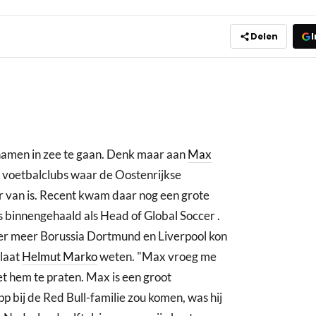
Delen
I
namen in zee te gaan. Denk maar aan
Max
e voetbalclubs waar de Oostenrijkse
 van is. Recent kwam daar nog een grote
s binnengehaald als Head of Global Soccer .
er meer Borussia Dortmund en Liverpool kon
 laat
Helmut Marko
weten. "Max vroeg me
t hem te praten. Max is een groot
p bij de Red Bull-familie zou komen, was hij