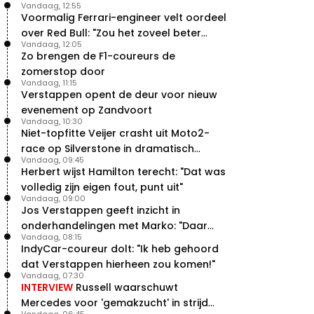
Vandaag, 12:55
Voormalig Ferrari-engineer velt oordeel
over Red Bull: "Zou het zoveel beter
Vandaag, 12:05
moeten doen"
Zo brengen de F1-coureurs de
zomerstop door
Vandaag, 11:15
Verstappen opent de deur voor nieuw
evenement op Zandvoort
Vandaag, 10:30
Niet-topfitte Veijer crasht uit Moto2-
race op Silverstone in dramatisch
Vandaag, 09:45
weekend
Herbert wijst Hamilton terecht: "Dat was
volledig zijn eigen fout, punt uit"
Vandaag, 09:00
Jos Verstappen geeft inzicht in
onderhandelingen met Marko: "Daar
Vandaag, 08:15
was ik erg door verrast"
IndyCar-coureur dolt: "Ik heb gehoord
dat Verstappen hierheen zou komen!"
Vandaag, 07:30
INTERVIEW
Russell waarschuwt
Mercedes voor 'gemakzucht' in strijd