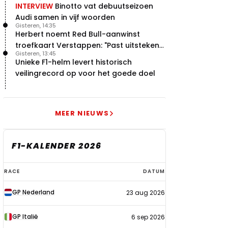
INTERVIEW
Binotto vat debuutseizoen
Audi samen in vijf woorden
Gisteren, 14:35
Herbert noemt Red Bull-aanwinst
troefkaart Verstappen: "Past uitstekend
Gisteren, 13:45
bij Red Bull"
Unieke F1-helm levert historisch
veilingrecord op voor het goede doel
MEER NIEUWS
F1-KALENDER 2026
F1-
RACE
DATUM
kalender
GP Nederland
23 aug 2026
2026
GP Italië
6 sep 2026