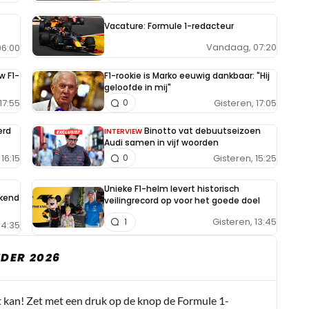
Vacature: Formule 1-redacteur
Vandaag, 07:20
6:00
w F1-
F1-rookie is Marko eeuwig dankbaar: "Hij
geloofde in mij"
17:55
Gisteren, 17:05
0
erd
Binotto vat debuutseizoen
INTERVIEW
Audi samen in vijf woorden
16:15
Gisteren, 15:25
0
Unieke F1-helm levert historisch
ekend
veilingrecord op voor het goede doel
Gisteren, 13:45
1
14:35
DER 2026
t kan! Zet met een druk op de knop de Formule 1-