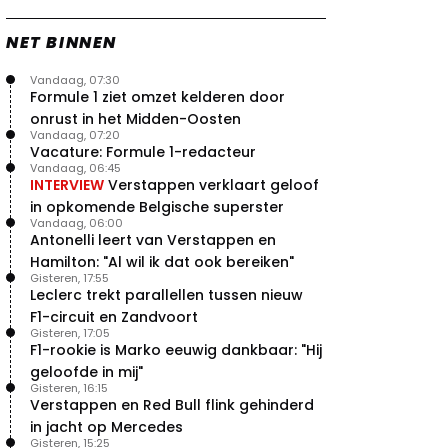
NET BINNEN
Vandaag, 07:30
Formule 1 ziet omzet kelderen door
onrust in het Midden-Oosten
Vandaag, 07:20
Vacature: Formule 1-redacteur
Vandaag, 06:45
INTERVIEW
Verstappen verklaart geloof
in opkomende Belgische superster
Vandaag, 06:00
Antonelli leert van Verstappen en
Hamilton: "Al wil ik dat ook bereiken"
Gisteren, 17:55
Leclerc trekt parallellen tussen nieuw
F1-circuit en Zandvoort
Gisteren, 17:05
F1-rookie is Marko eeuwig dankbaar: "Hij
geloofde in mij"
Gisteren, 16:15
Verstappen en Red Bull flink gehinderd
in jacht op Mercedes
Gisteren, 15:25