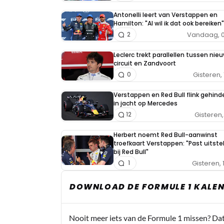
Antonelli leert van Verstappen en
Hamilton: "Al wil ik dat ook bereiken"
Vandaag, 0
2
Leclerc trekt parallellen tussen nieu
circuit en Zandvoort
Gisteren, 
0
Verstappen en Red Bull flink gehind
in jacht op Mercedes
Gisteren, 
12
Herbert noemt Red Bull-aanwinst
troefkaart Verstappen: "Past uitst
bij Red Bull"
Gisteren, 
1
DOWNLOAD DE FORMULE 1 KALEN
Nooit meer iets van de Formule 1 missen? Da