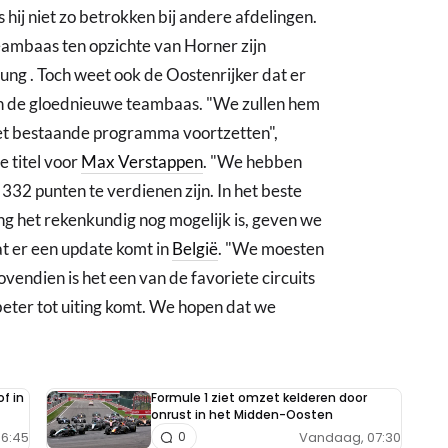
s hij niet zo betrokken bij andere afdelingen.
 teambaas ten opzichte van Horner zijn
tung . Toch weet ook de Oostenrijker dat er
 de gloednieuwe teambaas. "We zullen hem
 het bestaande programma voortzetten",
e titel voor
Max Verstappen
. "We hebben
332 punten te verdienen zijn. In het beste
ang het rekenkundig nog mogelijk is, geven we
dat er een update komt in
België
. "We moesten
vendien is het een van de favoriete circuits
 beter tot uiting komt. We hopen dat we
f in
Formule 1 ziet omzet kelderen door
onrust in het Midden-Oosten
6:45
Vandaag, 07:30
0