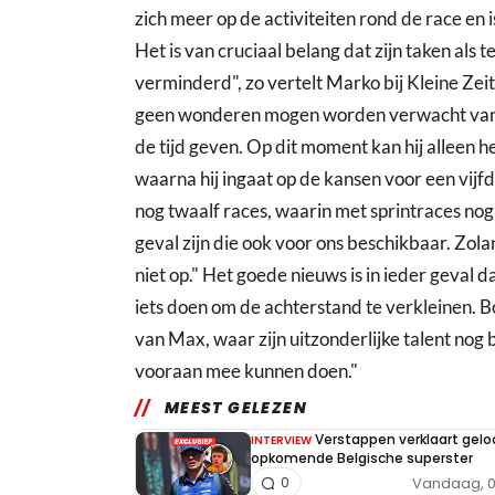
zich meer op de activiteiten rond de race en i
Het is van cruciaal belang dat zijn taken als
verminderd", zo vertelt Marko bij Kleine Zei
geen wonderen mogen worden verwacht van
de tijd geven. Op dit moment kan hij alleen
waarna hij ingaat op de kansen voor een vijfd
nog twaalf races, waarin met sprintraces nog 
geval zijn die ook voor ons beschikbaar. Zol
niet op." Het goede nieuws is in ieder geval 
iets doen om de achterstand te verkleinen. Bo
van Max, waar zijn uitzonderlijke talent nog
vooraan mee kunnen doen."
MEEST GELEZEN
Verstappen verklaart geloo
INTERVIEW
opkomende Belgische superster
Vandaag, 0
0