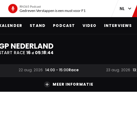
RN365 Podcast
Gedreven Verstappen is een must voor F1
KALENDER
STAND
PODCAST
VIDEO
INTERVIEWS
GP NEDERLAND
START RACE
16
05
:
18
:
43
d
Race
22 aug. 2026
14:00
-
15:00
23 aug. 2026
13
MEER INFORMATIE