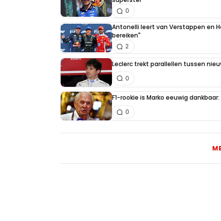
0
Antonelli leert van Verstappen en Ha
bereiken"
2
Leclerc trekt parallellen tussen nie
0
F1-rookie is Marko eeuwig dankbaar: "
0
M