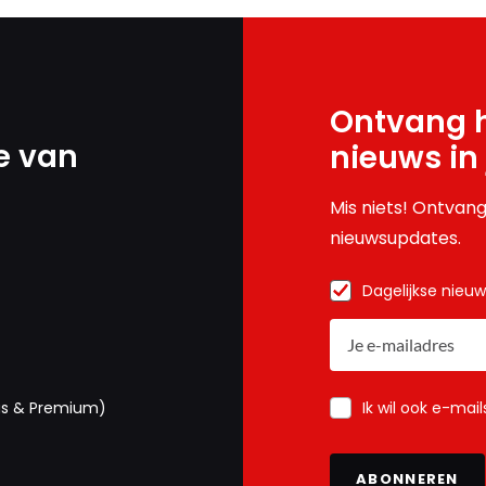
Ontvang h
e van
nieuws in
Mis niets! Ontvang
nieuwsupdates.
Dagelijkse nieu
Ik wil ook e-mai
us & Premium)
ABONNEREN