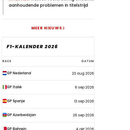
aanhoudende problemen in titelstrijd
MEER NIEUWS
F1-KALENDER 2026
F1-
RACE
DATUM
kalender
GP Nederland
23 aug 2026
2026
GP Italië
6 sep 2026
GP Spanje
13 sep 2026
GP Azerbeidzjan
26 sep 2026
GP Bahrein
4 okt 2026