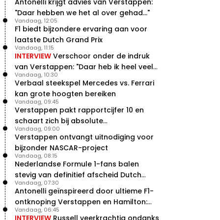
Antonelli krijgt advies van Verstappen:
"Daar hebben we het al over gehad..."
Vandaag, 12:05
F1 biedt bijzondere ervaring aan voor
laatste Dutch Grand Prix
Vandaag, 11:15
INTERVIEW
Verschoor onder de indruk
van Verstappen: "Daar heb ik heel veel
Vandaag, 10:30
respect voor"
Verbaal steekspel Mercedes vs. Ferrari
kan grote hoogten bereiken
Vandaag, 09:45
Verstappen pakt rapportcijfer 10 en
schaart zich bij absolute
Vandaag, 09:00
buitencategorie
Verstappen ontvangt uitnodiging voor
bijzonder NASCAR-project
Vandaag, 08:15
Nederlandse Formule 1-fans balen
stevig van definitief afscheid Dutch
Vandaag, 07:30
Grand Prix
Antonelli geïnspireerd door ultieme F1-
ontknoping Verstappen en Hamilton:
Vandaag, 06:45
"Leven of dood!"
INTERVIEW
Russell veerkrachtig ondanks