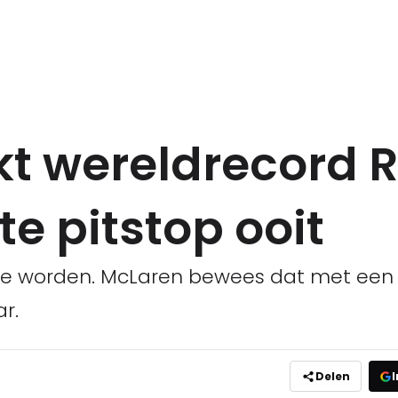
t wereldrecord R
te pitstop ooit
te worden. McLaren bewees dat met een l
r.
Delen
I