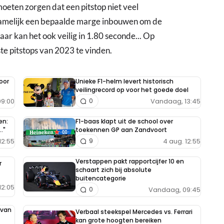
oeten zorgen dat een pitstop niet veel
namelijk een bepaalde marge inbouwen om de
aar kan het ook veilig in 1.80 seconde... Op
te pitstops van 2023 te vinden.
oor
Unieke F1-helm levert historisch
veilingrecord op voor het goede doel
9:00
Vandaag, 13:45
0
en:
F1-baas klapt uit de school over
."
toekennen GP aan Zandvoort
12:55
4 aug. 12:55
9
Verstappen pakt rapportcijfer 10 en
r
schaart zich bij absolute
buitencategorie
12:05
Vandaag, 09:45
0
 van
Verbaal steekspel Mercedes vs. Ferrari
kan grote hoogten bereiken