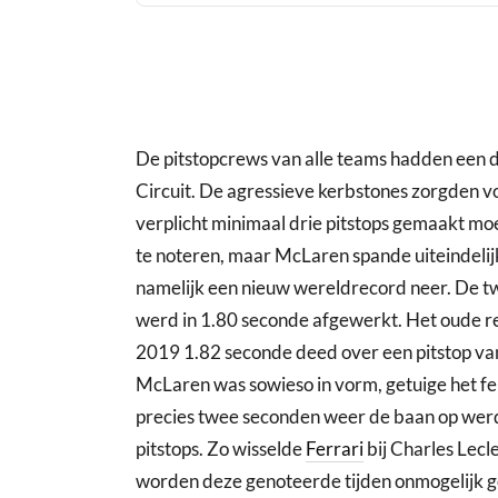
De pitstopcrews van alle teams hadden een dr
Circuit. De agressieve kerbstones zorgden
verplicht minimaal drie pitstops gemaakt moe
te noteren, maar McLaren spande uiteindelij
namelijk een nieuw wereldrecord neer. De t
werd in 1.80 seconde afgewerkt. Het oude 
2019 1.82 seconde deed over een pitstop v
McLaren was sowieso in vorm, getuige het fei
precies twee seconden weer de baan op werd
pitstops. Zo wisselde
Ferrari
bij Charles Lecl
worden deze genoteerde tijden onmogelijk 