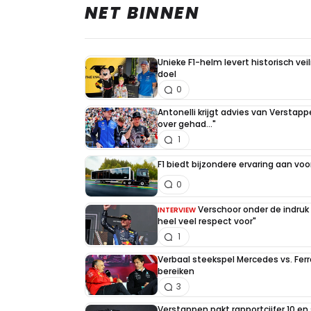
NET BINNEN
Unieke F1-helm levert historisch ve
doel
0
Antonelli krijgt advies van Verstap
over gehad..."
1
F1 biedt bijzondere ervaring aan voo
0
Verschoor onder de indruk
INTERVIEW
heel veel respect voor"
1
Verbaal steekspel Mercedes vs. Ferr
bereiken
3
Verstappen pakt rapportcijfer 10 en 