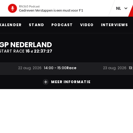
RN365 Podcast
Gedreven Verstappen is een must voor F1
KALENDER
STAND
PODCAST
VIDEO
INTERVIEWS
GP NEDERLAND
START RACE
16
22
:
37
:
27
d
Race
22 aug. 2026
14:00
-
15:00
23 aug. 2026
13
MEER INFORMATIE