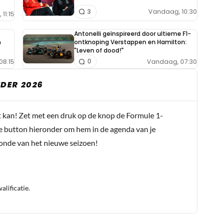
Vandaag, 10:30
3
11:15
Antonelli geïnspireerd door ultieme F1-
h
ontknoping Verstappen en Hamilton:
"Leven of dood!"
08:15
Vandaag, 07:30
0
DER 2026
t kan! Zet met een druk op de knop de Formule 1-
e button hieronder om hem in de agenda van je
conde van het nieuwe seizoen!
lificatie.