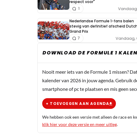
respect voor"
Vandaag, 
1
Nederlandse Formule 1-fans balen
stevig van definitief afscheid Dutc
Grand Prix
Vandaag, 
7
DOWNLOAD DE FORMULE 1 KALEN
Nooit meer iets van de Formule 1 missen? Da
kalender van 2026 in jouw agenda. Gebruik d
smartphone of pc te plaatsen en mis geen se
+ TOEVOEGEN AAN AGENDA
We hebben ook een versie met alleen de race en kwa
klik hier voor deze versie en meer uitleg
.