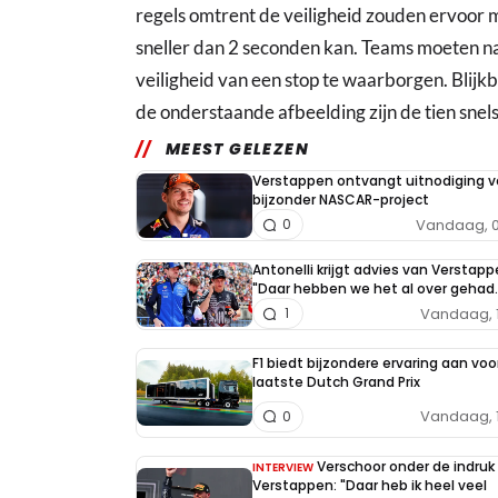
regels omtrent de veiligheid zouden ervoor m
sneller dan 2 seconden kan. Teams moeten 
veiligheid van een stop te waarborgen. Blijkb
de onderstaande afbeelding zijn de tien snels
MEEST GELEZEN
Verstappen ontvangt uitnodiging v
bijzonder NASCAR-project
Vandaag, 0
0
Antonelli krijgt advies van Verstapp
"Daar hebben we het al over gehad..
Vandaag, 
1
F1 biedt bijzondere ervaring aan voo
laatste Dutch Grand Prix
Vandaag, 
0
Verschoor onder de indruk
INTERVIEW
Verstappen: "Daar heb ik heel veel