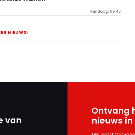
Vandaag, 09:45
EER NIEUWS
Ontvang h
e van
nieuws in
Mis niets! Ontvang