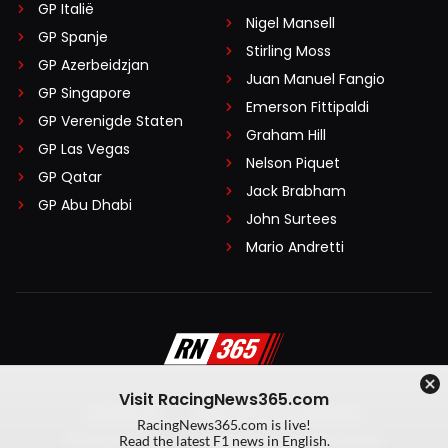
GP Italië
Nigel Mansell
GP Spanje
Stirling Moss
GP Azerbeidzjan
Juan Manuel Fangio
GP Singapore
Emerson Fittipaldi
GP Verenigde Staten
Graham Hill
GP Las Vegas
Nelson Piquet
GP Qatar
Jack Brabham
GP Abu Dhabi
John Surtees
Mario Andretti
Visit RacingNews365.com
Disclaimer
Algemene voorwaarden
RacingNews365.com is live!
Privacy Policy
Created by On Your Marks
Read the latest F1 news in English.