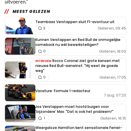
uitvoeren."
MEEST GELEZEN
Teambaas Verstappen sluit F1-avontuur uit
Gisteren, 09:45
3
Kunnen Verstappen en Red Bull de onmogelijke
comeback nu wél bewerkstelligen?
Gisteren, 18:00
0
Rocco Coronel ziet grote kansen met
INTERVIEW
nieuwe Red Bull-aanwinst: "Hij weet de goede
weg"
Gisteren, 17:05
0
Vacature: Formule 1-redacteur
7 aug. 07:20
Jos Verstappen moet hoofd buigen voor
'bijzondere' Max: "Dat is ook het probleem!"
Gisteren, 16:15
1
Weergaloze Hamilton kent sensationele Ferrari-