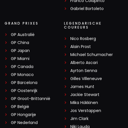
Franco Colapinto
Gabriel Bortoleto
GRAND PRIXES
LEGENDARISCHE
COUREURS
GP Australië
Nico Rosberg
GP China
Alain Prost
GP Japan
Michael Schumacher
GP Miami
Alberto Ascari
GP Canada
Ayrton Senna
GP Monaco
Gilles Villeneuve
GP Barcelona
James Hunt
GP Oostenrijk
Jackie Stewart
GP Groot-Brittannië
Mika Häkkinen
GP België
Jos Verstappen
GP Hongarije
Jim Clark
GP Nederland
Niki Lauda