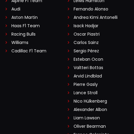
Alpine F1 Team
Lewis Hamilton
Audi
Fernando Alonso
Aston Martin
Andrea Kimi Antonelli
Haas F1 Team
Isack Hadjar
Racing Bulls
Oscar Piastri
Williams
Carlos Sainz
Cadillac F1 Team
Sergio Pérez
Esteban Ocon
Valtteri Bottas
Arvid Lindblad
Pierre Gasly
Lance Stroll
Nico Hülkenberg
Alexander Albon
Liam Lawson
Oliver Bearman