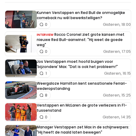
Kunnen Verstappen en Red Bull de onmogelijke
comeback nu wél bewerkstelligen?
Gisteren, 18:00
0
Rocco Coronel ziet grote kansen met
INTERVIEW
nieuwe Red Bull-aanwinst: "Hij weet de goede
weg"
Gisteren, 17:05
0
Jos Verstappen moet hoofd buigen voor
'bijzondere' Max: "Dat is ook het probleem!"
Gisteren, 16:15
1
Weergaloze Hamilton kent sensationele Ferrari-
wederopstanding
Gisteren, 15:25
8
Verstappen en McLaren de grote verliezers in F1-
tussenstand
Gisteren, 14:35
0
Manager Verstappen zet Max in de schijnwerpers:
"Hij heeft de naald laten bewegen"