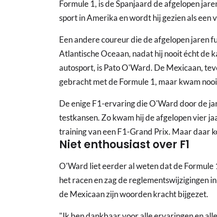
Formule 1, is de Spanjaard de afgelopen jare
sport in Amerika en wordt hij gezien als een 
Een andere coureur die de afgelopen jaren 
Atlantische Oceaan, nadat hij nooit écht de 
autosport, is Pato O'Ward. De Mexicaan, te
gebracht met de Formule 1, maar kwam nooit e
De enige F1-ervaring die O'Ward door de jar
testkansen. Zo kwam hij de afgelopen vier jaar 
training van een F1-Grand Prix. Maar daar ko
Niet enthousiast over F1
O'Ward liet eerder al weten dat de Formule 1 n
het racen en zag de reglementswijzigingen in
de Mexicaan zijn woorden kracht bijgezet.
"Ik ben dankbaar voor alle ervaringen en all