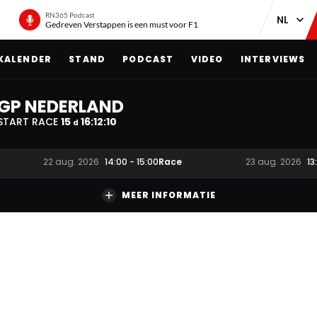
RN365 Podcast
Gedreven Verstappen is een must voor F1
KALENDER
STAND
PODCAST
VIDEO
INTERVIEWS
GP NEDERLAND
START RACE
15
16
:
12
:
09
d
Race
22 aug. 2026
14:00
-
15:00
23 aug. 2026
13
MEER INFORMATIE