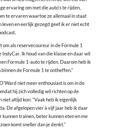
ge ervaring om met die auto's te rijden,
 om te ervaren waartoe ze allemaal in staat
n leven en eerlijk gezegd geef ik er niet echt
podcast.
ngt om als reservecoureur in de Formule 1
de IndyCar. Ik houd van die klasse en daar wil
in een Formule 1-auto te rijden. Daarom heb ik
 binnen de Formule 1 te ontheffen."
 O'Ward niet meer enthousiast is om in de
mdat hij zich volledig wil richten op de
 niet altijd kon: "Vaak heb ik eigenlijk
. De afgelopen vier à vijf jaar heb ik daar
er kunnen trainen, beter kunnen eten en me
zoen komt sneller dan je denkt."