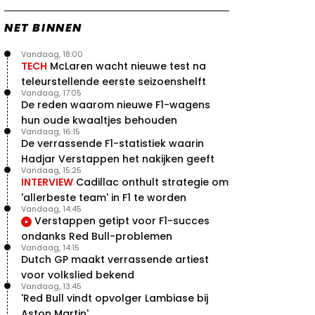
NET BINNEN
Vandaag, 18:00
TECH
McLaren wacht nieuwe test na
teleurstellende eerste seizoenshelft
Vandaag, 17:05
De reden waarom nieuwe F1-wagens
hun oude kwaaltjes behouden
Vandaag, 16:15
De verrassende F1-statistiek waarin
Hadjar Verstappen het nakijken geeft
Vandaag, 15:25
INTERVIEW
Cadillac onthult strategie om
'allerbeste team' in F1 te worden
Vandaag, 14:45
Verstappen getipt voor F1-succes
ondanks Red Bull-problemen
Vandaag, 14:15
Dutch GP maakt verrassende artiest
voor volkslied bekend
Vandaag, 13:45
'Red Bull vindt opvolger Lambiase bij
Aston Martin'