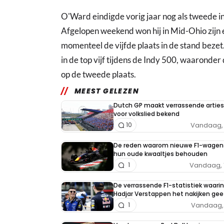
O'Ward eindigde vorig jaar nog als tweede i
Afgelopen weekend won hij in Mid-Ohio zijn e
momenteel de vijfde plaats in de stand bezet.
in de top vijf tijdens de Indy 500, waaronde
op de tweede plaats.
MEEST GELEZEN
Dutch GP maakt verrassende arties
voor volkslied bekend
Vandaag, 
10
De reden waarom nieuwe F1-wagen
hun oude kwaaltjes behouden
Vandaag, 
1
De verrassende F1-statistiek waarin
Hadjar Verstappen het nakijken gee
Vandaag, 
1