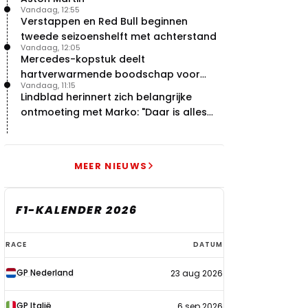
Vandaag, 12:55
Verstappen en Red Bull beginnen
tweede seizoenshelft met achterstand
Vandaag, 12:05
Mercedes-kopstuk deelt
hartverwarmende boodschap voor
Vandaag, 11:15
overstap naar Red Bull
Lindblad herinnert zich belangrijke
ontmoeting met Marko: "Daar is alles
echt begonnen"
MEER NIEUWS
F1-KALENDER 2026
F1-
RACE
DATUM
kalender
GP Nederland
23 aug 2026
2026
GP Italië
6 sep 2026