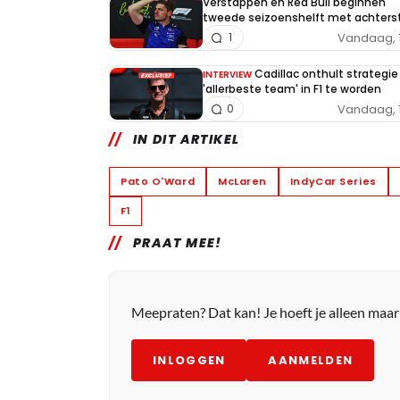
Verstappen en Red Bull beginnen
tweede seizoenshelft met achters
Vandaag, 
1
Cadillac onthult strategi
INTERVIEW
'allerbeste team' in F1 te worden
Vandaag, 
0
IN DIT ARTIKEL
Pato O'Ward
McLaren
IndyCar Series
F1
PRAAT MEE!
Meepraten? Dat kan! Je hoeft je alleen maa
INLOGGEN
AANMELDEN