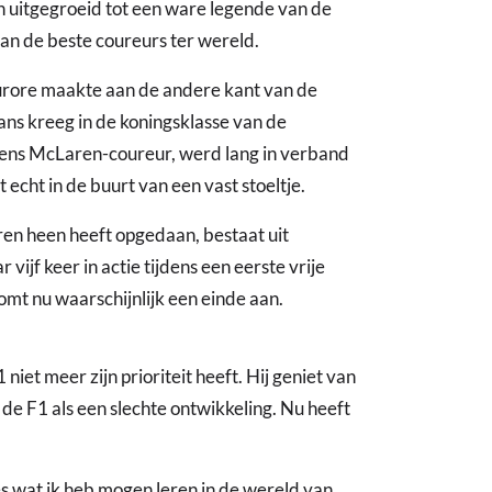
n uitgegroeid tot een ware legende van de
van de beste coureurs ter wereld.
furore maakte aan de andere kant van de
kans kreeg in de koningsklasse van de
vens McLaren-coureur, werd lang in verband
cht in de buurt van een vast stoeltje.
en heen heeft opgedaan, bestaat uit
vijf keer in actie tijdens een eerste vrije
mt nu waarschijnlijk een einde aan.
iet meer zijn prioriteit heeft. Hij geniet van
 de F1 als een slechte ontwikkeling. Nu heeft
es wat ik heb mogen leren in de wereld van