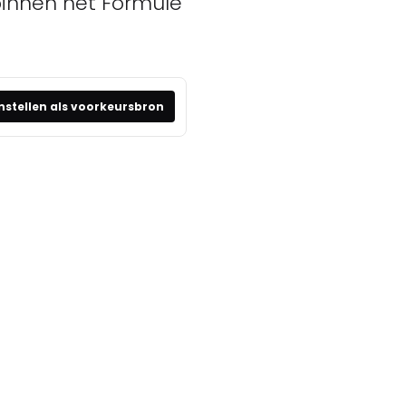
innen het Formule
nstellen als voorkeursbron