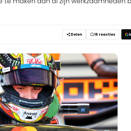
 te maken aan al zijn werkzaamheden b
Delen
15
reacties
I