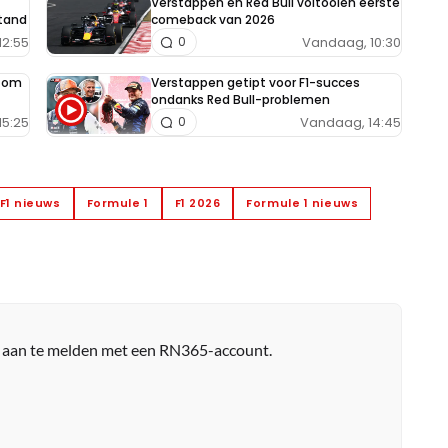
Verstappen en Red Bull voltooien eerste
tand
comeback van 2026
12:55
Vandaag, 10:30
0
e om
Verstappen getipt voor F1-succes
ondanks Red Bull-problemen
15:25
Vandaag, 14:45
0
F1 nieuws
Formule 1
F1 2026
Formule 1 nieuws
r aan te melden met een RN365-account.