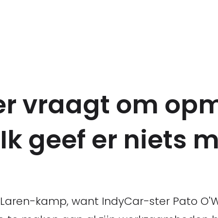
r vraagt om opm
"Ik geef er niets 
cLaren-kamp, want IndyCar-ster Pato O'