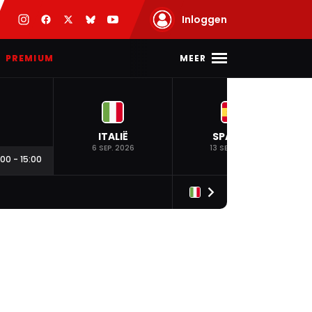
Inloggen
MEER
PREMIUM
ITALIË
SPANJE
6 SEP. 2026
13 SEP. 2026
:00
-
15:00