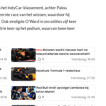
n het IndyCar-klassement, achter Palou.
erste race van het seizoen, waardoor hij
 Ook eindigde O'Ward in zes edities vijf keer
r drie keer op het podium, waarvan twee keer
t
McLaren wacht nieuwe test na
TECH
teleurstellende eerste seizoenshelft
14:15
Vandaag, 18:00
0
s
Vacature: Formule 1-redacteur
Vandaag, 07:20
17:05
'Red Bull vindt opvolger Lambiase bij
ft
Aston Martin'
16:15
Vandaag, 13:45
9