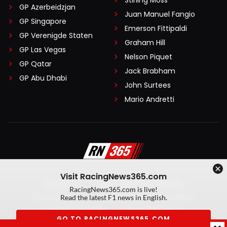
Stirling Moss
GP Azerbeidzjan
Juan Manuel Fangio
GP Singapore
Emerson Fittipaldi
GP Verenigde Staten
Graham Hill
GP Las Vegas
Nelson Piquet
GP Qatar
Jack Brabham
GP Abu Dhabi
John Surtees
Mario Andretti
Visit RacingNews365.com
Disclaimer
Algemene voorwaarden
RacingNews365.com is live!
Privacy Policy
Created by On Your Marks
Read the latest F1 news in English.
Privacy manager
Kansspeluitingen
GO TO RACINGNEWS365.COM