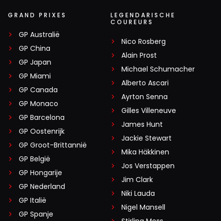
GRAND PRIXES
LEGENDARISCHE
COUREURS
GP Australië
Nico Rosberg
GP China
Alain Prost
GP Japan
Michael Schumacher
GP Miami
Alberto Ascari
GP Canada
Ayrton Senna
GP Monaco
Gilles Villeneuve
GP Barcelona
James Hunt
GP Oostenrijk
Jackie Stewart
GP Groot-Brittannië
Mika Häkkinen
GP België
Jos Verstappen
GP Hongarije
Jim Clark
GP Nederland
Niki Lauda
GP Italië
Nigel Mansell
GP Spanje