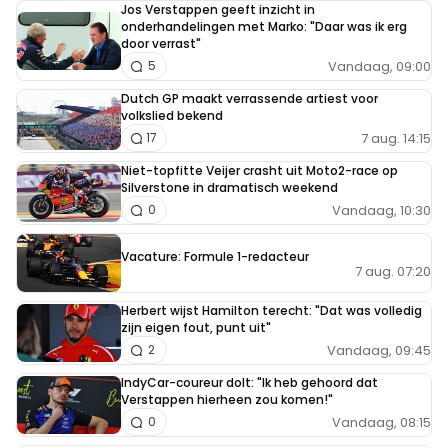
Jos Verstappen geeft inzicht in
onderhandelingen met Marko: "Daar was ik erg
door verrast"
Vandaag, 09:00
5
Dutch GP maakt verrassende artiest voor
volkslied bekend
7 aug. 14:15
17
Niet-topfitte Veijer crasht uit Moto2-race op
Silverstone in dramatisch weekend
Vandaag, 10:30
0
Vacature: Formule 1-redacteur
7 aug. 07:20
Herbert wijst Hamilton terecht: "Dat was volledig
zijn eigen fout, punt uit"
Vandaag, 09:45
2
IndyCar-coureur dolt: "Ik heb gehoord dat
Verstappen hierheen zou komen!"
Vandaag, 08:15
0