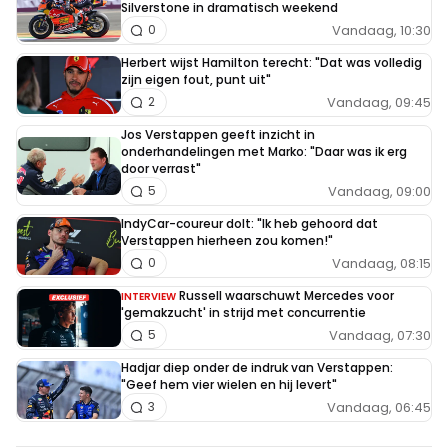
Silverstone in dramatisch weekend
Vandaag, 10:30
0
Herbert wijst Hamilton terecht: "Dat was volledig
zijn eigen fout, punt uit"
Vandaag, 09:45
2
Jos Verstappen geeft inzicht in
onderhandelingen met Marko: "Daar was ik erg
door verrast"
Vandaag, 09:00
5
IndyCar-coureur dolt: "Ik heb gehoord dat
Verstappen hierheen zou komen!"
Vandaag, 08:15
0
Russell waarschuwt Mercedes voor
INTERVIEW
'gemakzucht' in strijd met concurrentie
Vandaag, 07:30
5
Hadjar diep onder de indruk van Verstappen:
"Geef hem vier wielen en hij levert"
Vandaag, 06:45
3