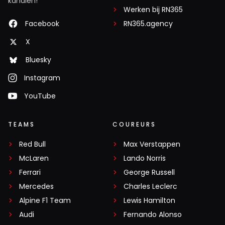
kanalen!
Werken bij RN365
Facebook
RN365.agency
X
Bluesky
Instagram
YouTube
TEAMS
COUREURS
Red Bull
Max Verstappen
McLaren
Lando Norris
Ferrari
George Russell
Mercedes
Charles Leclerc
Alpine F1 Team
Lewis Hamilton
Audi
Fernando Alonso