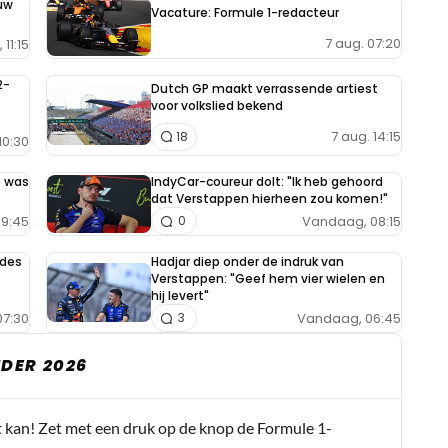
uw
Vacature: Formule 1-redacteur
7 aug. 07:20
11:15
2-
Dutch GP maakt verrassende artiest
voor volkslied bekend
7 aug. 14:15
18
10:30
t was
IndyCar-coureur dolt: "Ik heb gehoord
dat Verstappen hierheen zou komen!"
9:45
Vandaag, 08:15
0
edes
Hadjar diep onder de indruk van
Verstappen: "Geef hem vier wielen en
hij levert"
7:30
Vandaag, 06:45
3
DER 2026
t kan! Zet met een druk op de knop de Formule 1-