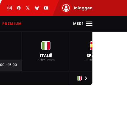
Inloggen
MEER
PREMIUM
ITALIË
SPANJE
6 SEP. 2026
13 SEP. 2026
:00
-
15:00