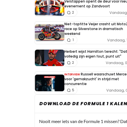
Verstappen opent de deur voor nie
evenement op Zandvoort
Vandaag, 
2
Niet-topfitte Veijer crasht uit Moto
race op Silverstone in dramatisch
weekend
Vandaag, 
1
Herbert wijst Hamilton terecht: "Da
volledig zijn eigen fout, punt uit"
Vandaag, 0
2
Russell waarschuwt Merc
INTERVIEW
voor 'gemakzucht' in strijd met
concurrentie
Vandaag, 0
5
DOWNLOAD DE FORMULE 1 KALEN
Nooit meer iets van de Formule 1 missen? Da