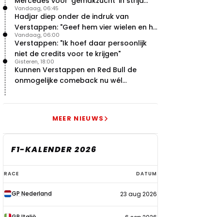
Mercedes voor 'gemakzucht' in strijd
Vandaag, 06:45
met concurrentie
Hadjar diep onder de indruk van
Verstappen: "Geef hem vier wielen en hij
Vandaag, 06:00
levert"
Verstappen: "Ik hoef daar persoonlijk
niet de credits voor te krijgen"
Gisteren, 18:00
Kunnen Verstappen en Red Bull de
onmogelijke comeback nu wél
bewerkstelligen?
MEER NIEUWS
F1-KALENDER 2026
F1-
RACE
DATUM
kalender
GP Nederland
23 aug 2026
2026
GP Italië