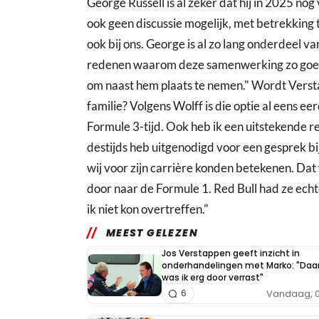
George Russell is al zeker dat hij in 2025 nog
ook geen discussie mogelijk, met betrekking tot
ook bij ons. George is al zo lang onderdeel v
redenen waarom deze samenwerking zo goed
om naast hem plaats te nemen." Wordt Vers
familie? Volgens Wolff is die optie al eens ee
Formule 3-tijd. Ook heb ik een uitstekende re
destijds heb uitgenodigd voor een gesprek bi
wij voor zijn carrière konden betekenen. Da
door naar de Formule 1. Red Bull had ze echte
ik niet kon overtreffen."
MEEST GELEZEN
Jos Verstappen geeft inzicht in
onderhandelingen met Marko: "Daa
was ik erg door verrast"
Vandaag, 0
6