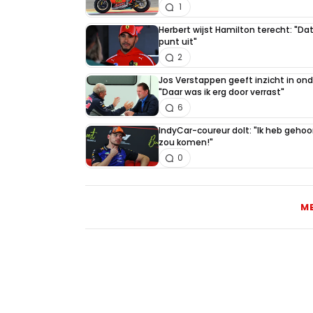
1
Herbert wijst Hamilton terecht: "Dat
punt uit"
2
Jos Verstappen geeft inzicht in on
"Daar was ik erg door verrast"
6
IndyCar-coureur dolt: "Ik heb geho
zou komen!"
0
M