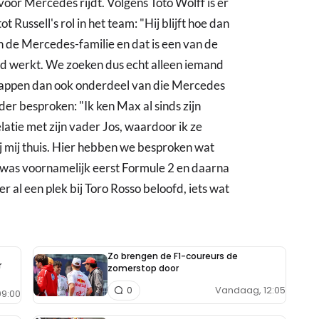
 voor Mercedes rijdt. Volgens Toto Wolff is er
 Russell's rol in het team: "Hij blijft hoe dan
an de Mercedes-familie en dat is een van de
 werkt. We zoeken dus echt alleen iemand
tappen dan ook onderdeel van die Mercedes
rder besproken: "Ik ken Max al sinds zijn
latie met zijn vader Jos, waardoor ik ze
j mij thuis. Hier hebben we besproken wat
t was voornamelijk eerst Formule 2 en daarna
r al een plek bij Toro Rosso beloofd, iets wat
Zo brengen de F1-coureurs de
r
zomerstop door
Vandaag, 12:05
0
9:00