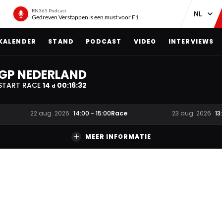
RN365 Podcast
Gedreven Verstappen is een must voor F1
KALENDER
STAND
PODCAST
VIDEO
INTERVIEWS
GP NEDERLAND
START RACE
14
00
:
16
:
32
d
Race
22 aug. 2026
14:00
-
15:00
23 aug. 2026
13
MEER INFORMATIE