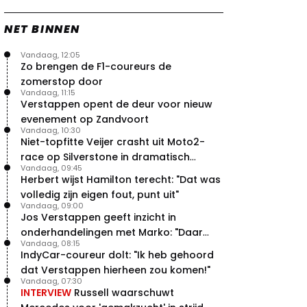
NET BINNEN
Vandaag, 12:05
Zo brengen de F1-coureurs de
zomerstop door
Vandaag, 11:15
Verstappen opent de deur voor nieuw
evenement op Zandvoort
Vandaag, 10:30
Niet-topfitte Veijer crasht uit Moto2-
race op Silverstone in dramatisch
Vandaag, 09:45
weekend
Herbert wijst Hamilton terecht: "Dat was
volledig zijn eigen fout, punt uit"
Vandaag, 09:00
Jos Verstappen geeft inzicht in
onderhandelingen met Marko: "Daar
Vandaag, 08:15
was ik erg door verrast"
IndyCar-coureur dolt: "Ik heb gehoord
dat Verstappen hierheen zou komen!"
Vandaag, 07:30
INTERVIEW
Russell waarschuwt