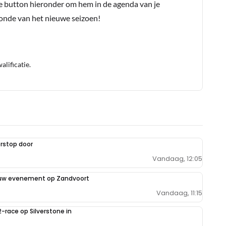
e button hieronder om hem in de agenda van je
conde van het nieuwe seizoen!
lificatie.
rstop door
Vandaag, 12:05
euw evenement op Zandvoort
Vandaag, 11:15
2-race op Silverstone in