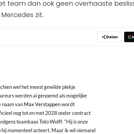
 het team dan ook geen overhaaste besl
 Mercedes zit.
Delen
I
sschien wel het meest gewilde plekje
oureurs werden al genoemd als mogelijke
de naam van
Max Verstappen
wordt
icieel nog tot en met 2028 onder contract
 volgens teambaas Toto Wolff. "Hij is onze
p hij momenteel acteert. Maar ik wil niemand