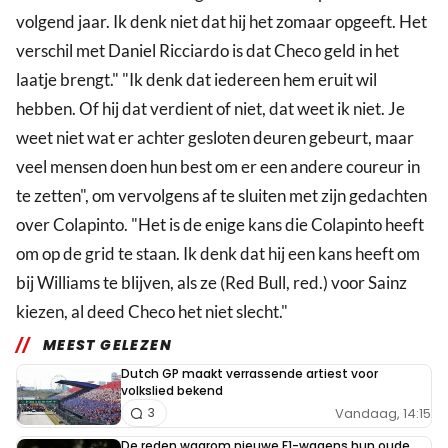
volgend jaar. Ik denk niet dat hij het zomaar opgeeft. Het
verschil met Daniel Ricciardo is dat Checo geld in het
laatje brengt." "Ik denk dat iedereen hem eruit wil
hebben. Of hij dat verdient of niet, dat weet ik niet. Je
weet niet wat er achter gesloten deuren gebeurt, maar
veel mensen doen hun best om er een andere coureur in
te zetten", om vervolgens af te sluiten met zijn gedachten
over Colapinto. "Het is de enige kans die Colapinto heeft
om op de grid te staan. Ik denk dat hij een kans heeft om
bij Williams te blijven, als ze (Red Bull, red.) voor Sainz
kiezen, al deed Checo het niet slecht."
MEEST GELEZEN
Dutch GP maakt verrassende artiest voor
volkslied bekend
Vandaag, 14:15
3
De reden waarom nieuwe F1-wagens hun oude