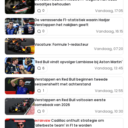
kwaaltjes behouden
Vandaag, 17:05
0
De verrassende F1-statistiek waarin Hadjar
Verstappen het nakijken geeft
Vandaag, 16:15
0
Vacature: Formule 1-redacteur
Vandaag, 07:20
'Red Bull vindt opvolger Lambiase bij Aston Martin'
Vandaag, 13:45
6
Verstappen en Red Bull beginnen tweede
seizoenshelft met achterstand
Vandaag, 12:55
1
Verstappen en Red Bull voltooien eerste
comeback van 2026
Vandaag, 10:30
0
Cadillac onthult strategie om
INTERVIEW
'allerbeste team' in F1 te worden