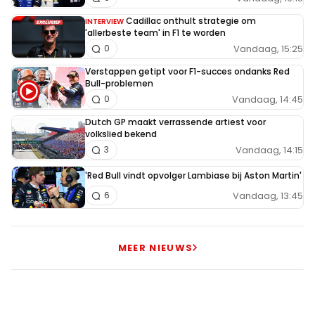
Cadillac onthult strategie om
INTERVIEW
'allerbeste team' in F1 te worden
Vandaag, 15:25
0
Verstappen getipt voor F1-succes ondanks Red
Bull-problemen
Vandaag, 14:45
0
Dutch GP maakt verrassende artiest voor
volkslied bekend
Vandaag, 14:15
3
'Red Bull vindt opvolger Lambiase bij Aston Martin'
Vandaag, 13:45
6
MEER NIEUWS