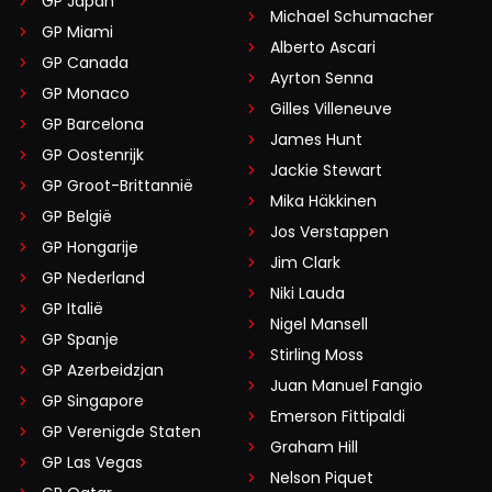
GP Japan
Michael Schumacher
GP Miami
Alberto Ascari
GP Canada
Ayrton Senna
GP Monaco
Gilles Villeneuve
GP Barcelona
James Hunt
GP Oostenrijk
Jackie Stewart
GP Groot-Brittannië
Mika Häkkinen
GP België
Jos Verstappen
GP Hongarije
Jim Clark
GP Nederland
Niki Lauda
GP Italië
Nigel Mansell
GP Spanje
Stirling Moss
GP Azerbeidzjan
Juan Manuel Fangio
GP Singapore
Emerson Fittipaldi
GP Verenigde Staten
Graham Hill
GP Las Vegas
Nelson Piquet