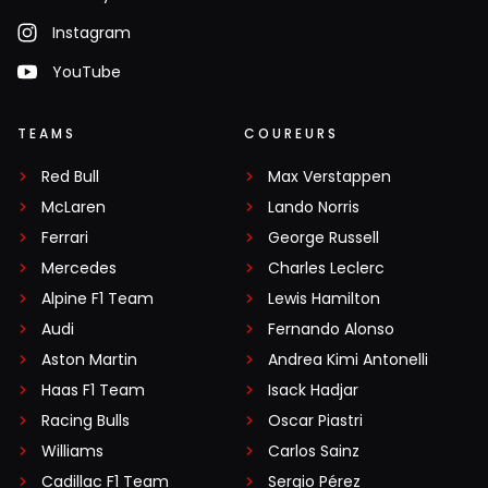
Instagram
YouTube
TEAMS
COUREURS
Red Bull
Max Verstappen
McLaren
Lando Norris
Ferrari
George Russell
Mercedes
Charles Leclerc
Alpine F1 Team
Lewis Hamilton
Audi
Fernando Alonso
Aston Martin
Andrea Kimi Antonelli
Haas F1 Team
Isack Hadjar
Racing Bulls
Oscar Piastri
Williams
Carlos Sainz
Cadillac F1 Team
Sergio Pérez