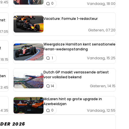
9:45
Vandaag, 18:00
0
Vacature: Formule 1-redacteur
nst:
Gisteren, 07:20
17:05
Weergaloze Hamilton kent sensationele
t
Ferrari-wederopstanding
Vandaag, 15:25
1
16:15
Dutch GP maakt verrassende artiest
aten
voor volkslied bekend
Gisteren, 14:15
14
13:45
McLaren hint op grote upgrade in
Azerbeidzjan
14:35
Vandaag, 12:55
0
DER 2026