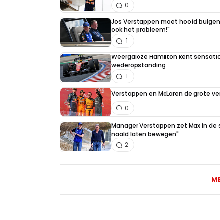
0
Jos Verstappen moet hoofd buigen v
ook het probleem!"
1
Weergaloze Hamilton kent sensation
wederopstanding
1
Verstappen en McLaren de grote ver
0
Manager Verstappen zet Max in de sc
naald laten bewegen"
2
M