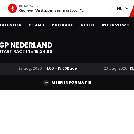
RN365 Podcast
Gedreven Verstappen is een must voor F1
KALENDER
STAND
PODCAST
VIDEO
INTERVIEWS
GP NEDERLAND
START RACE
14
18
:
34
:
49
d
Race
22 aug. 2026
14:00
-
15:00
23 aug. 2026
13
MEER INFORMATIE