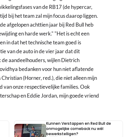
ntwikkelingsfases van de RB17 (de hypercar,
ijd bij het team zal mijn focus daarop liggen.
 de afgelopen achttien jaar bij Red Bull heb
ijding en harde werk." "Het is echt een
en in dat het technische team goed is
e van de auto in de vier jaar dat dit
ok de aandeelhouders, wijlen Dietrich
ovidhya bedanken voor hun niet aflatende
 Christian (Horner, red.), die niet alleen mijn
 van onze respectievelijke families. Ook
sterschap en Eddie Jordan, mijn goede vriend
Kunnen Verstappen en Red Bull de
onmogelijke comeback nu wél
bewerkstelligen?