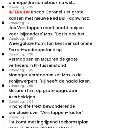
onmogelijke comeback nu wél
Vandaag, 17:05
bewerkstelligen?
INTERVIEW
Rocco Coronel ziet grote
kansen met nieuwe Red Bull-aanwinst:
Vandaag, 16:15
"Hij weet de goede weg"
Jos Verstappen moet hoofd buigen
voor 'bijzondere' Max: "Dat is ook het
Vandaag, 15:25
probleem!"
Weergaloze Hamilton kent sensationele
Ferrari-wederopstanding
Vandaag, 14:35
Verstappen en McLaren de grote
verliezers in F1-tussenstand
Vandaag, 13:45
Manager Verstappen zet Max in de
schijnwerpers: "Hij heeft de naald laten
Vandaag, 12:55
bewegen"
McLaren hint op grote upgrade in
Azerbeidzjan
Vandaag, 12:05
Hinchcliffe trekt bewonderende
conclusie over 'Verstappen-factor'
Vandaag, 11:15
FIA komt met ingrijpend toekomstplan