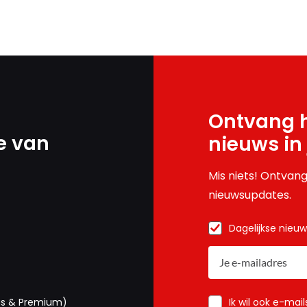
Ontvang h
e van
nieuws in
Mis niets! Ontvang
nieuwsupdates.
Dagelijkse nieu
Ik wil ook e-mai
us & Premium)