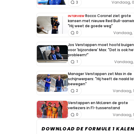
Vandaag, 0
3
Rocco Coronel ziet grote
INTERVIEW
kansen met nieuwe Red Bull-aanwi
"Hij weet de goede weg"
Vandaag, 
0
Jos Verstappen moet hoofd buigen
voor 'bijzondere' Max: "Dat is ook he
probleem!"
Vandaag, 
1
Manager Verstappen zet Max in de
schijnwerpers: "Hij heeft de naald l
bewegen"
Vandaag, 
2
Verstappen en McLaren de grote
verliezers in F1-tussenstand
Vandaag, 
0
DOWNLOAD DE FORMULE 1 KALEN