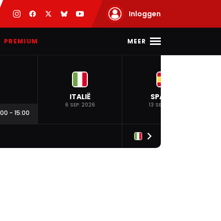
Inloggen
MEER
PREMIUM
ITALIË
SPANJE
6 SEP. 2026
13 SEP. 2026
:00
-
15:00