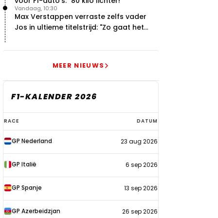
voor F1-auto's: "80 kilo lichter!"
Vandaag, 10:30
Max Verstappen verraste zelfs vader
Jos in ultieme titelstrijd: "Zo gaat het
altijd!"
MEER NIEUWS
F1-KALENDER 2026
F1-
RACE
DATUM
kalender
GP Nederland
23 aug 2026
2026
GP Italië
6 sep 2026
GP Spanje
13 sep 2026
GP Azerbeidzjan
26 sep 2026