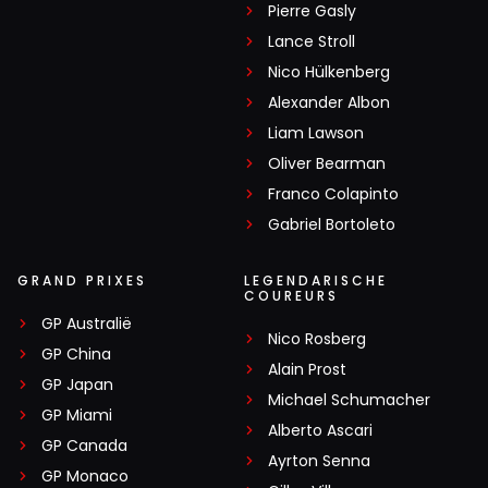
Pierre Gasly
Lance Stroll
Nico Hülkenberg
Alexander Albon
Liam Lawson
Oliver Bearman
Franco Colapinto
Gabriel Bortoleto
GRAND PRIXES
LEGENDARISCHE
COUREURS
GP Australië
Nico Rosberg
GP China
Alain Prost
GP Japan
Michael Schumacher
GP Miami
Alberto Ascari
GP Canada
Ayrton Senna
GP Monaco