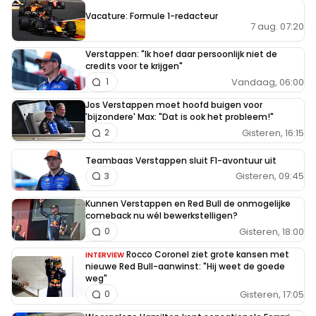
Vacature: Formule 1-redacteur
7 aug. 07:20
Verstappen: "Ik hoef daar persoonlijk niet de
credits voor te krijgen"
Vandaag, 06:00
1
Jos Verstappen moet hoofd buigen voor
'bijzondere' Max: "Dat is ook het probleem!"
Gisteren, 16:15
2
Teambaas Verstappen sluit F1-avontuur uit
Gisteren, 09:45
3
Kunnen Verstappen en Red Bull de onmogelijke
comeback nu wél bewerkstelligen?
Gisteren, 18:00
0
Rocco Coronel ziet grote kansen met
INTERVIEW
nieuwe Red Bull-aanwinst: "Hij weet de goede
weg"
Gisteren, 17:05
0