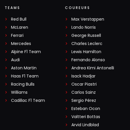
TEAMS
COUREURS
Red Bull
Max Verstappen
McLaren
Lando Norris
Ferrari
George Russell
Mercedes
Charles Leclerc
Alpine F1 Team
Lewis Hamilton
Audi
Fernando Alonso
Aston Martin
Andrea Kimi Antonelli
Haas F1 Team
Isack Hadjar
Racing Bulls
Oscar Piastri
Williams
Carlos Sainz
Cadillac F1 Team
Sergio Pérez
Esteban Ocon
Valtteri Bottas
Arvid Lindblad