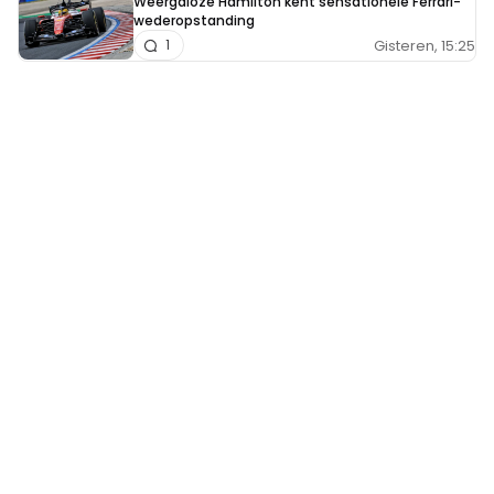
Weergaloze Hamilton kent sensationele Ferrari-
wederopstanding
Gisteren, 15:25
1