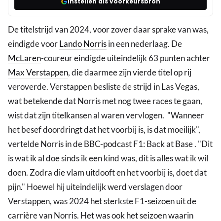
Instellen als voorkeursbron
De titelstrijd van 2024, voor zover daar sprake van was,
eindigde voor
Lando Norris
in een nederlaag. De
McLaren
-coureur eindigde uiteindelijk 63 punten achter
Max Verstappen
, die daarmee zijn vierde titel op rij
veroverde. Verstappen besliste de strijd in Las Vegas,
wat betekende dat Norris met nog twee races te gaan,
wist dat zijn titelkansen al waren vervlogen. "Wanneer
het besef doordringt dat het voorbij is, is dat moeilijk",
vertelde Norris in de BBC-podcast F1: Back at Base . "Dit
is wat ik al doe sinds ik een kind was, dit is alles wat ik wil
doen. Zodra die vlam uitdooft en het voorbij is, doet dat
pijn." Hoewel hij uiteindelijk werd verslagen door
Verstappen, was 2024 het sterkste F1-seizoen uit de
carrière van Norris. Het was ook het seizoen waarin