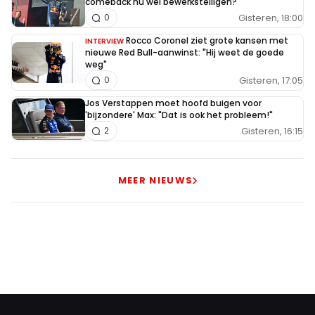
comeback nu wél bewerkstelligen?
Gisteren, 18:00
0
Rocco Coronel ziet grote kansen met
INTERVIEW
nieuwe Red Bull-aanwinst: "Hij weet de goede
weg"
Gisteren, 17:05
0
Jos Verstappen moet hoofd buigen voor
'bijzondere' Max: "Dat is ook het probleem!"
Gisteren, 16:15
2
MEER NIEUWS