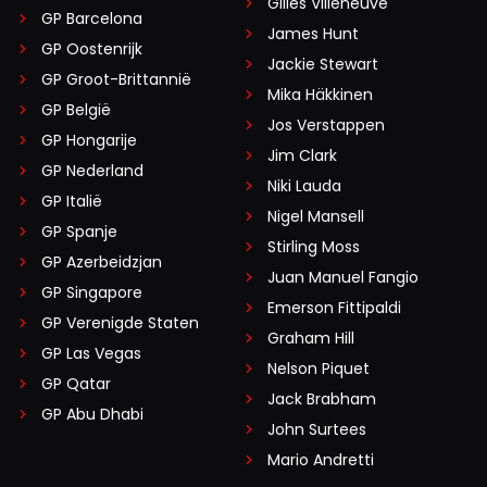
Gilles Villeneuve
GP Barcelona
James Hunt
GP Oostenrijk
Jackie Stewart
GP Groot-Brittannië
Mika Häkkinen
GP België
Jos Verstappen
GP Hongarije
Jim Clark
GP Nederland
Niki Lauda
GP Italië
Nigel Mansell
GP Spanje
Stirling Moss
GP Azerbeidzjan
Juan Manuel Fangio
GP Singapore
Emerson Fittipaldi
GP Verenigde Staten
Graham Hill
GP Las Vegas
Nelson Piquet
GP Qatar
Jack Brabham
GP Abu Dhabi
John Surtees
Mario Andretti