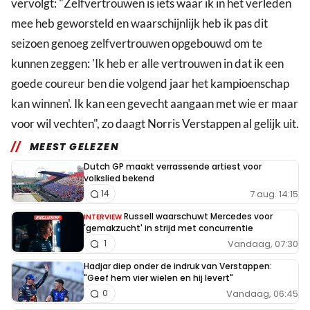
vervolgt: "Zelfvertrouwen is iets waar ik in het verleden
mee heb geworsteld en waarschijnlijk heb ik pas dit
seizoen genoeg zelfvertrouwen opgebouwd om te
kunnen zeggen: 'Ik heb er alle vertrouwen in dat ik een
goede coureur ben die volgend jaar het kampioenschap
kan winnen'. Ik kan een gevecht aangaan met wie er maar
voor wil vechten", zo daagt Norris Verstappen al gelijk uit.
MEEST GELEZEN
Dutch GP maakt verrassende artiest voor
volkslied bekend
7 aug. 14:15
14
Russell waarschuwt Mercedes voor
INTERVIEW
'gemakzucht' in strijd met concurrentie
Vandaag, 07:30
1
Hadjar diep onder de indruk van Verstappen:
"Geef hem vier wielen en hij levert"
Vandaag, 06:45
0