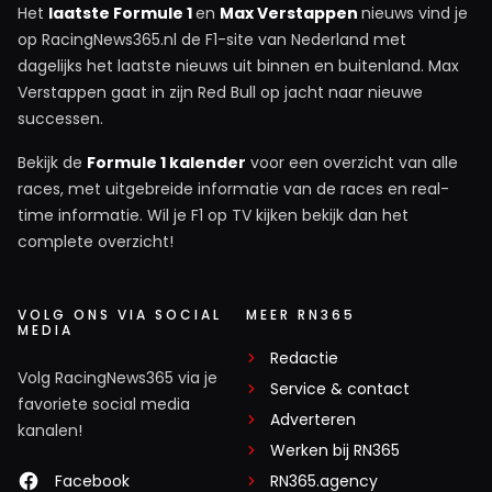
5 oktober 2025 14:13
Het
laatste Formule 1
en
Max Verstappen
nieuws vind je
op RacingNews365.nl de F1-site van Nederland met
Norris is toch altijd alleen van kwaad bewust als een
dagelijks het laatste nieuws uit binnen en buitenland. Max
ander hem wat flikt?
Verstappen gaat in zijn Red Bull op jacht naar nieuwe
successen.
MdGL
5 oktober 2025 14:54
Bekijk de
Formule 1 kalender
voor een overzicht van alle
Hoorde je ‘m in “the green room” na de race? Was
races, met uitgebreide informatie van de races en real-
time informatie. Wil je F1 op TV kijken bekijk dan het
tegen Russel toen die zijn auto in slowmotion werd
complete overzicht!
getoond: “a lot of flex” . Met een vriend als Norris heb
je geen vijanden nodig.
VOLG ONS VIA SOCIAL
MEER RN365
MEDIA
Redactie
VroomVroom
Volg RacingNews365 via je
5 oktober 2025 14:24
Service & contact
favoriete social media
Nee, maar dat is Norris nooit. Maar wel lopen janken als
Adverteren
kanalen!
het hem overkomt. Dit gaat nog leuk worden. Als Piastri
Werken bij RN365
hem nu een oor aan kan naaien dan doet hij het.
Facebook
RN365.agency