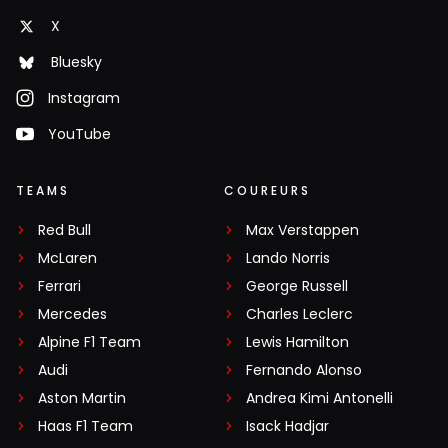
X
Bluesky
B Klinky
5 oktober 2025 14:19
Instagram
Piastri is zo pissed dat hij niet bij het team staat te
YouTube
feesten maar in de media pen achter de pits.
TEAMS
COUREURS
garelli1972
Red Bull
Max Verstappen
5 oktober 2025 14:15
McLaren
Lando Norris
Norris had weer geluk dat piastri genaaid wordt bij zijn
Ferrari
George Russell
pitstop zodoende had hij geen tegenstand meer van
Mercedes
Charles Leclerc
Piastri
Alpine F1 Team
Lewis Hamilton
Audi
Fernando Alonso
Aston Martin
Andrea Kimi Antonelli
Whammes
5 oktober 2025 14:35
Haas F1 Team
Isack Hadjar