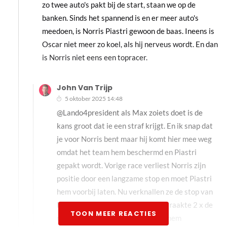
zo twee auto's pakt bij de start, staan we op de
banken. Sinds het spannend is en er meer auto's
meedoen, is Norris Piastri gewoon de baas. Ineens is
Oscar niet meer zo koel, als hij nerveus wordt. En dan
is Norris niet eens een topracer.
John Van Trijp
5 oktober 2025 14:48
@Lando4president als Max zoiets doet is de
kans groot dat ie een straf krijgt. En ik snap dat
je voor Norris bent maar hij komt hier mee weg
omdat het team hem beschermd en Piastri
gepakt wordt. Vorige race verliest Norris zijn
positie door een langzame stop en moet Piastri
hem voorbij laten. Nu verknallen ze de stop van
Piastri en gebeurt er niets. Norris raakte 2 x de
TOON MEER REACTIES
muur tijdens de race….en jij vindt hem