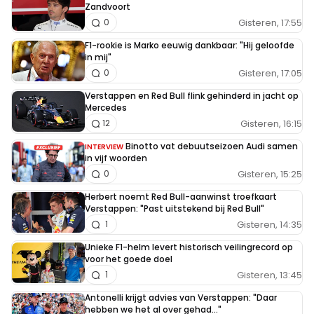
Zandvoort
Gisteren, 17:55
0
F1-rookie is Marko eeuwig dankbaar: "Hij geloofde
in mij"
Gisteren, 17:05
0
Verstappen en Red Bull flink gehinderd in jacht op
Mercedes
Gisteren, 16:15
12
Binotto vat debuutseizoen Audi samen
INTERVIEW
in vijf woorden
Gisteren, 15:25
0
Herbert noemt Red Bull-aanwinst troefkaart
Verstappen: "Past uitstekend bij Red Bull"
Gisteren, 14:35
1
Unieke F1-helm levert historisch veilingrecord op
voor het goede doel
Gisteren, 13:45
1
Antonelli krijgt advies van Verstappen: "Daar
hebben we het al over gehad..."