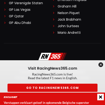
naar McLaren en Toto en Zak kunnen kruimels rapen.
GP Verenigde Staten
Hé, een meid mag dromen toch!
Graham Hill
GP Las Vegas
Nelson Piquet
GP Qatar
Jack Brabham
Louis_Magnetron
GP Abu Dhabi
5 oktober 2025 14:44
John Surtees
Toto en Zak in en as zul je bedoelen. Ik hoop het.
Mario Andretti
Staat het huilebalkje er alleen voor.
RaceMarc
5 oktober 2025 14:23
Visit RacingNews365.com
Waar waren de Papaya Rules?
Disclaimer
Algemene voorwaarden
RacingNews365.com is live!
Privacy Policy
Created by On Your Marks
Read the latest F1 news in English.
Privacy manager
Kansspeluitingen
Gerrit Leemburg
GO TO RACINGNEWS365.COM
5 oktober 2025 14:31
© 2026 RacingNews365. Alle rechten voorbehouden
EXCLUSIEF
Don't show again
McLaren team radio: Lando, vanavond wil Oscar patat bij
Verstappen verklaart geloof in opkomende Belgische superster
het eten, wat vind jij daarvan? Lando: niks daarvan het