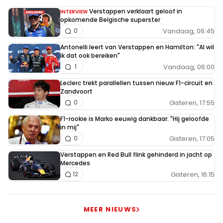
de nodige tegenwind, maar die Norris is geen
Verstappen verklaart geloof in
INTERVIEW
aangenaam ventje. Vieze stiekemerd.
opkomende Belgische superster
Vandaag, 06:45
0
Martin Mortel
Antonelli leert van Verstappen en Hamilton: "Al wil
5 oktober 2025 15:15
ik dat ook bereiken"
Vandaag, 06:00
1
@John Van Trijp Piastri is witheet en skipt zelfs
het "feesie" van McLaren ivm met WCC. Dat zal
Leclerc trekt parallellen tussen nieuw F1-circuit en
Zandvoort
echt niet voor niets zijn. Inderdaad, Piastri wordt
Gisteren, 17:55
0
gepakt, dat vind ik ook. En wat Norris betreft:
Laat ik maar niets zeggen want anders worden
F1-rookie is Marko eeuwig dankbaar: "Hij geloofde
in mij"
er hier weer een paar kwaad.
Gisteren, 17:05
0
Verstappen en Red Bull flink gehinderd in jacht op
racewonder
Mercedes
5 oktober 2025 15:23
Gisteren, 16:15
12
Martin Mortel... ik krijg het gevoel dat de
pitmuur van Mclaren eigenlijk zou willen dat
MEER NIEUWS
Norris nr 1 wordt.....kan nog leuk worden...