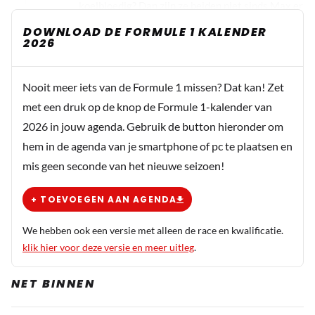
koelbloedig? Dan zijn ze beiden niet sinds Max er
weer is.
DOWNLOAD DE FORMULE 1 KALENDER
2026
Dit bericht is aangepast op:
5-10
Nooit meer iets van de Formule 1 missen? Dat kan! Zet
HaroldLT
met een druk op de knop de Formule 1-kalender van
5 oktober 2025 15:24
2026 in jouw agenda. Gebruik de button hieronder om
@Martin Mortel - Lekker kwaad laten worden.
hem in de agenda van je smartphone of pc te plaatsen en
En dan lees ik net elders ook nog dat Norris na de
mis geen seconde van het nieuwe seizoen!
race tegen Max had gezegd dat hij probeerde
zijn band lek te rijden. Hij zal zich er wel achter
+ TOEVOEGEN AAN AGENDA
verschuilen dat dit weer zo'n geweldige "Norris
speciaal" dijenkletser is, maar ik geloof dat niet
We hebben ook een versie met alleen de race en kwalificatie.
zo. Het is hem gewoon niet gelukt en hij was
klik hier voor deze versie en meer uitleg
.
stom genoeg om het wel te zeggen. Uiteindelijk
raakte hij door de stuurcorrectie na die poging
NET BINNEN
Piastri nog lichtjes. Ik zeg het al vele jaren, met