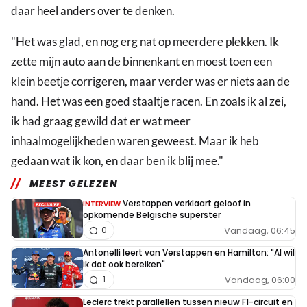
daar heel anders over te denken.
"Het was glad, en nog erg nat op meerdere plekken. Ik
zette mijn auto aan de binnenkant en moest toen een
klein beetje corrigeren, maar verder was er niets aan de
hand. Het was een goed staaltje racen. En zoals ik al zei,
ik had graag gewild dat er wat meer
inhaalmogelijkheden waren geweest. Maar ik heb
gedaan wat ik kon, en daar ben ik blij mee."
MEEST GELEZEN
Verstappen verklaart geloof in
INTERVIEW
opkomende Belgische superster
Vandaag, 06:45
0
Antonelli leert van Verstappen en Hamilton: "Al wil
ik dat ook bereiken"
Vandaag, 06:00
1
Leclerc trekt parallellen tussen nieuw F1-circuit en