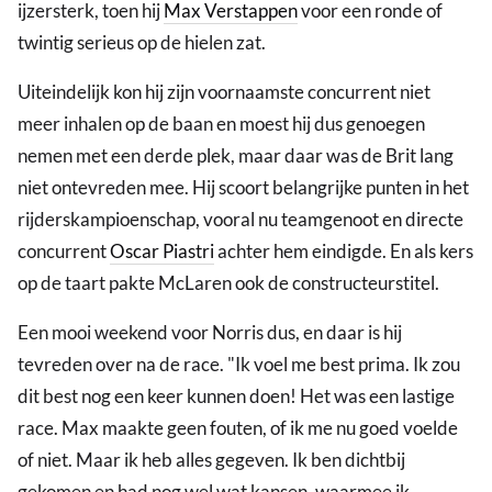
ijzersterk, toen hij
Max Verstappen
voor een ronde of
twintig serieus op de hielen zat.
Uiteindelijk kon hij zijn voornaamste concurrent niet
meer inhalen op de baan en moest hij dus genoegen
nemen met een derde plek, maar daar was de Brit lang
niet ontevreden mee. Hij scoort belangrijke punten in het
rijderskampioenschap, vooral nu teamgenoot en directe
concurrent
Oscar Piastri
achter hem eindigde. En als kers
op de taart pakte McLaren ook de constructeurstitel.
Een mooi weekend voor Norris dus, en daar is hij
tevreden over na de race. "Ik voel me best prima. Ik zou
dit best nog een keer kunnen doen! Het was een lastige
race. Max maakte geen fouten, of ik me nu goed voelde
of niet. Maar ik heb alles gegeven. Ik ben dichtbij
gekomen en had nog wel wat kansen, waarmee ik