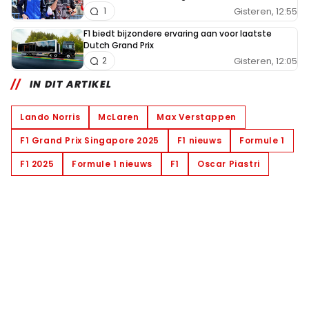
Gisteren, 12:55
1
F1 biedt bijzondere ervaring aan voor laatste
Dutch Grand Prix
Gisteren, 12:05
2
IN DIT ARTIKEL
Lando Norris
McLaren
Max Verstappen
F1 Grand Prix Singapore 2025
F1 nieuws
Formule 1
F1 2025
Formule 1 nieuws
F1
Oscar Piastri