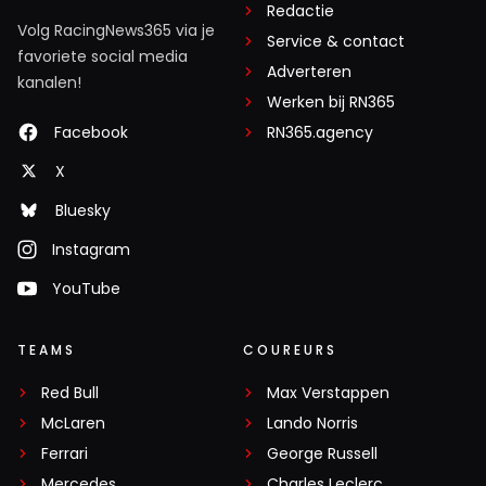
Redactie
Volg RacingNews365 via je
Service & contact
favoriete social media
Adverteren
kanalen!
Werken bij RN365
Facebook
RN365.agency
X
Bluesky
Instagram
YouTube
TEAMS
COUREURS
Red Bull
Max Verstappen
McLaren
Lando Norris
Ferrari
George Russell
Mercedes
Charles Leclerc