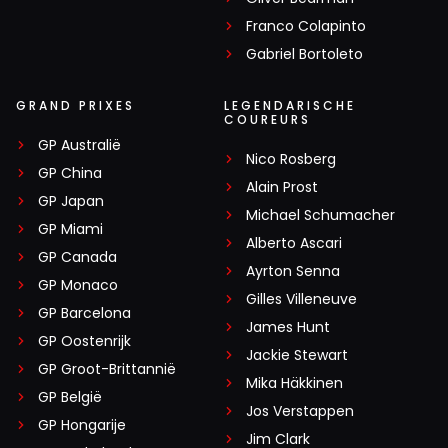
Franco Colapinto
Gabriel Bortoleto
GRAND PRIXES
LEGENDARISCHE
COUREURS
GP Australië
Nico Rosberg
GP China
Alain Prost
GP Japan
Michael Schumacher
GP Miami
Alberto Ascari
GP Canada
Ayrton Senna
GP Monaco
Gilles Villeneuve
GP Barcelona
James Hunt
GP Oostenrijk
Jackie Stewart
GP Groot-Brittannië
Mika Häkkinen
GP België
Jos Verstappen
GP Hongarije
Jim Clark