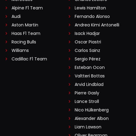
Alpine F1 Team
Lewis Hamilton
Audi
Fernando Alonso
Aston Martin
Andrea Kimi Antonelli
Haas F1 Team
Isack Hadjar
Racing Bulls
Oscar Piastri
Williams
Carlos Sainz
Cadillac F1 Team
Sergio Pérez
Esteban Ocon
Valtteri Bottas
Arvid Lindblad
Pierre Gasly
Lance Stroll
Nico Hülkenberg
Alexander Albon
Liam Lawson
Oliver Bearman