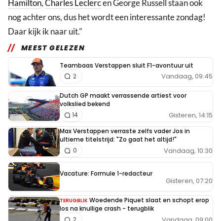
Hamilton
,
Charles Leclerc
en George Russell staan ook
nog achter ons, dus het wordt een interessante zondag!
Daar kijk ik naar uit."
MEEST GELEZEN
Teambaas Verstappen sluit F1-avontuur uit
Vandaag, 09:45
2
Dutch GP maakt verrassende artiest voor
volkslied bekend
Gisteren, 14:15
14
Max Verstappen verraste zelfs vader Jos in
ultieme titelstrijd: "Zo gaat het altijd!"
Vandaag, 10:30
0
Vacature: Formule 1-redacteur
Gisteren, 07:20
Woedende Piquet slaat en schopt erop
TERUGBLIK
los na knullige crash - terugblik
Vandaag, 09:00
2