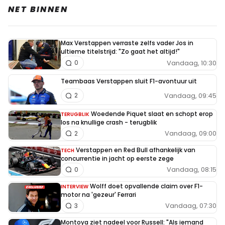
NET BINNEN
Max Verstappen verraste zelfs vader Jos in
ultieme titelstrijd: "Zo gaat het altijd!"
Vandaag, 10:30
0
Teambaas Verstappen sluit F1-avontuur uit
Vandaag, 09:45
2
Woedende Piquet slaat en schopt erop
TERUGBLIK
los na knullige crash - terugblik
Vandaag, 09:00
2
Verstappen en Red Bull afhankelijk van
TECH
concurrentie in jacht op eerste zege
Vandaag, 08:15
0
Wolff doet opvallende claim over F1-
INTERVIEW
motor na 'gezeur' Ferrari
Vandaag, 07:30
3
Montoya ziet nadeel voor Russell: "Als iemand