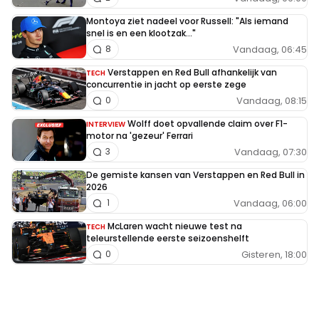
Montoya ziet nadeel voor Russell: "Als iemand
snel is en een klootzak..."
Vandaag, 06:45
8
Verstappen en Red Bull afhankelijk van
TECH
concurrentie in jacht op eerste zege
Vandaag, 08:15
0
Wolff doet opvallende claim over F1-
INTERVIEW
motor na 'gezeur' Ferrari
Vandaag, 07:30
3
De gemiste kansen van Verstappen en Red Bull in
2026
Vandaag, 06:00
1
McLaren wacht nieuwe test na
TECH
teleurstellende eerste seizoenshelft
Gisteren, 18:00
0