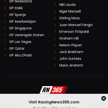
GP Nederland
Niki Lauda
GP Italië
Nigel Mansell
GP Spanje
Stirling Moss
GP Azerbeidzjan
Juan Manuel Fangio
GP Singapore
Emerson Fittipaldi
GP Verenigde Staten
Graham Hill
GP Las Vegas
Nelson Piquet
GP Qatar
Jack Brabham
GP Abu Dhabi
John Surtees
Mario Andretti
Visit RacingNews365.com
Disclaimer
Algemene voorwaarden