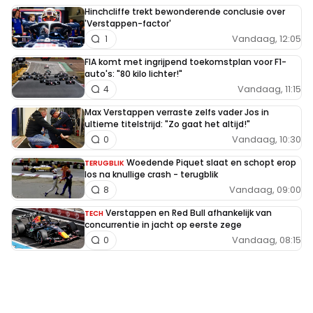
Hinchcliffe trekt bewonderende conclusie over
'Verstappen-factor'
Vandaag, 12:05
1
FIA komt met ingrijpend toekomstplan voor F1-
auto's: "80 kilo lichter!"
Vandaag, 11:15
4
Max Verstappen verraste zelfs vader Jos in
ultieme titelstrijd: "Zo gaat het altijd!"
Vandaag, 10:30
0
Woedende Piquet slaat en schopt erop
TERUGBLIK
los na knullige crash - terugblik
Vandaag, 09:00
8
Verstappen en Red Bull afhankelijk van
TECH
concurrentie in jacht op eerste zege
Vandaag, 08:15
0