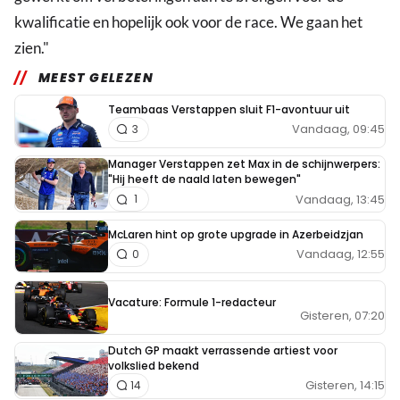
kwalificatie en hopelijk ook voor de race. We gaan het
zien."
MEEST GELEZEN
Teambaas Verstappen sluit F1-avontuur uit
Vandaag, 09:45
3
Manager Verstappen zet Max in de schijnwerpers:
"Hij heeft de naald laten bewegen"
Vandaag, 13:45
1
McLaren hint op grote upgrade in Azerbeidzjan
Vandaag, 12:55
0
Vacature: Formule 1-redacteur
Gisteren, 07:20
Dutch GP maakt verrassende artiest voor
volkslied bekend
Gisteren, 14:15
14