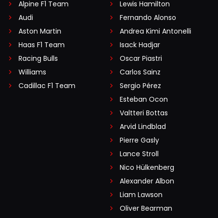
Alpine F1 Team
Lewis Hamilton
Audi
Fernando Alonso
Aston Martin
Andrea Kimi Antonelli
Haas F1 Team
Isack Hadjar
Racing Bulls
Oscar Piastri
Williams
Carlos Sainz
Cadillac F1 Team
Sergio Pérez
Esteban Ocon
Valtteri Bottas
Arvid Lindblad
Pierre Gasly
Lance Stroll
Nico Hülkenberg
Alexander Albon
Liam Lawson
Oliver Bearman