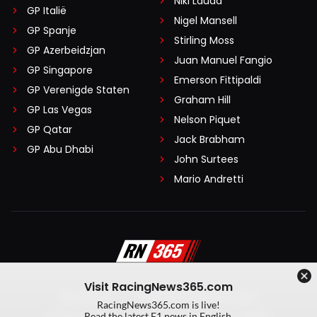
Niki Lauda
GP Italië
Nigel Mansell
GP Spanje
Stirling Moss
GP Azerbeidzjan
Juan Manuel Fangio
GP Singapore
Emerson Fittipaldi
GP Verenigde Staten
Graham Hill
GP Las Vegas
Nelson Piquet
GP Qatar
Jack Brabham
GP Abu Dhabi
John Surtees
Mario Andretti
Visit RacingNews365.com
Disclaimer
Algemene voorwaarden
RacingNews365.com is live!
Privacy Policy
Created by On Your Marks
Read the latest F1 news in English.