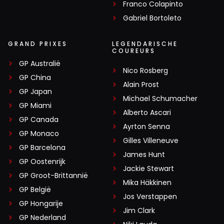
Franco Colapinto
Gabriel Bortoleto
GRAND PRIXES
LEGENDARISCHE
COUREURS
GP Australië
Nico Rosberg
GP China
Alain Prost
GP Japan
Michael Schumacher
GP Miami
Alberto Ascari
GP Canada
Ayrton Senna
GP Monaco
Gilles Villeneuve
GP Barcelona
James Hunt
GP Oostenrijk
Jackie Stewart
GP Groot-Brittannië
Mika Häkkinen
GP België
Jos Verstappen
GP Hongarije
Jim Clark
GP Nederland