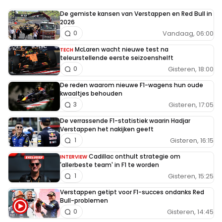
De gemiste kansen van Verstappen en Red Bull in
2026
Vandaag, 06:00
0
McLaren wacht nieuwe test na
TECH
teleurstellende eerste seizoenshelft
Gisteren, 18:00
0
De reden waarom nieuwe F1-wagens hun oude
kwaaltjes behouden
Gisteren, 17:05
3
De verrassende F1-statistiek waarin Hadjar
Verstappen het nakijken geeft
Gisteren, 16:15
1
Cadillac onthult strategie om
INTERVIEW
'allerbeste team' in F1 te worden
Gisteren, 15:25
1
Verstappen getipt voor F1-succes ondanks Red
Bull-problemen
Gisteren, 14:45
0