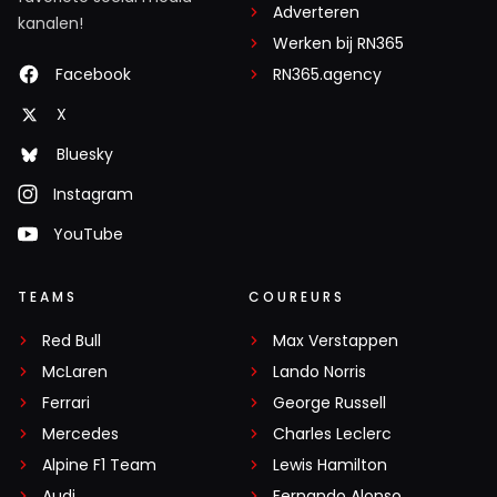
Adverteren
kanalen!
Werken bij RN365
Facebook
RN365.agency
X
Bluesky
Instagram
YouTube
TEAMS
COUREURS
Red Bull
Max Verstappen
McLaren
Lando Norris
Ferrari
George Russell
Mercedes
Charles Leclerc
Alpine F1 Team
Lewis Hamilton
Audi
Fernando Alonso