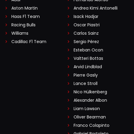
Aston Martin
Andrea Kimi Antonelli
Haas F1 Team
Isack Hadjar
Racing Bulls
Oscar Piastri
Williams
Carlos Sainz
Cadillac F1 Team
Sergio Pérez
Esteban Ocon
Valtteri Bottas
Arvid Lindblad
Pierre Gasly
Lance Stroll
Nico Hülkenberg
Alexander Albon
Liam Lawson
Oliver Bearman
Franco Colapinto
Gabriel Bortoleto