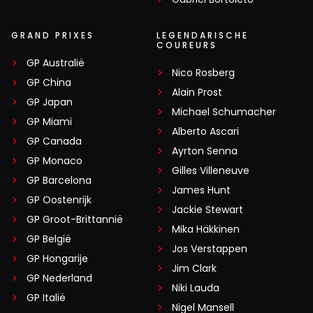
GRAND PRIXES
LEGENDARISCHE
COUREURS
GP Australië
Nico Rosberg
GP China
Alain Prost
GP Japan
Michael Schumacher
GP Miami
Alberto Ascari
GP Canada
Ayrton Senna
GP Monaco
Gilles Villeneuve
GP Barcelona
James Hunt
GP Oostenrijk
Jackie Stewart
GP Groot-Brittannië
Mika Häkkinen
GP België
Jos Verstappen
GP Hongarije
Jim Clark
GP Nederland
Niki Lauda
GP Italië
Nigel Mansell