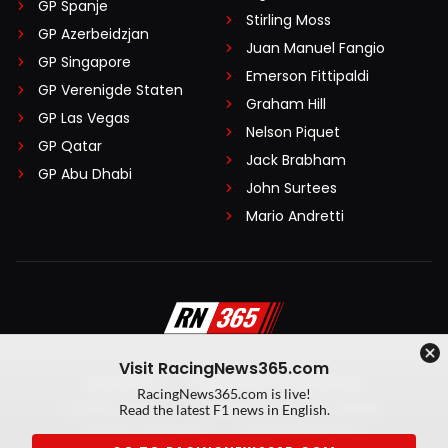
GP Spanje
Stirling Moss
GP Azerbeidzjan
Juan Manuel Fangio
GP Singapore
Emerson Fittipaldi
GP Verenigde Staten
Graham Hill
GP Las Vegas
Nelson Piquet
GP Qatar
Jack Brabham
GP Abu Dhabi
John Surtees
Mario Andretti
Visit RacingNews365.com
Disclaimer
Algemene voorwaarden
RacingNews365.com is live!
Privacy Policy
Created by On Your Marks
Read the latest F1 news in English.
Privacy manager
Kansspeluitingen