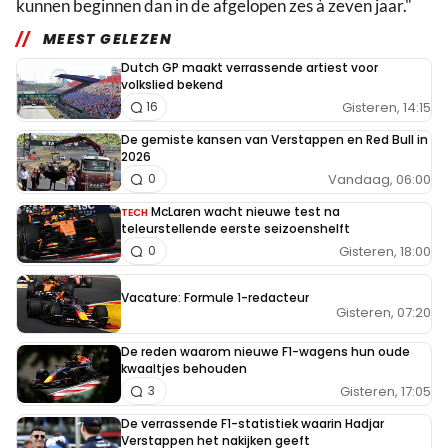
kunnen beginnen dan in de afgelopen zes à zeven jaar."
MEEST GELEZEN
Dutch GP maakt verrassende artiest voor
volkslied bekend
Gisteren, 14:15
16
De gemiste kansen van Verstappen en Red Bull in
2026
Vandaag, 06:00
0
McLaren wacht nieuwe test na
TECH
teleurstellende eerste seizoenshelft
Gisteren, 18:00
0
Vacature: Formule 1-redacteur
Gisteren, 07:20
De reden waarom nieuwe F1-wagens hun oude
kwaaltjes behouden
Gisteren, 17:05
3
De verrassende F1-statistiek waarin Hadjar
Verstappen het nakijken geeft